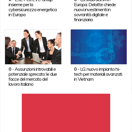
insieme per la
Europa: Deloitte chiede
cybersicurezza energetica
nuovi investimenti in
in Europa
sovranità digitale e
finanziaria
0
-
Assunzioni introvabili e
0
-
LG: nuovo impianto hi-
potenziale sprecato: le due
tech per materiali avanzati
facce del mercato del
in Vietnam
lavoro italiano