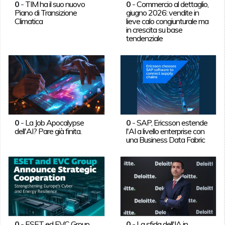
0
-
TIM ha il suo nuovo
0
-
Commercio al dettaglio,
Piano di Transizione
giugno 2026: vendite in
Climatica
lieve calo congiunturale ma
in crescita su base
tendenziale
0
-
La Job Apocalypse
0
-
SAP, Ericsson estende
dell'AI? Pare già finita.
l'AI a livello enterprise con
una Business Data Fabric
0
-
ESET ed EVC Group
0
-
La sfida dell'IA in