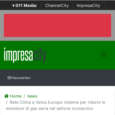
▾ G11 Media:
|
ChannelCity
|
ImpresaCity
|
SecurityOpenLab
|
Italian Channel Awards
|
Italian
Project Awards
|
Italian Security Awards
|
...
Newsletter
Home
news
Rete Clima e Vetos Europe: insieme per ridurre le
emissioni di gas serra nel settore zootecnico