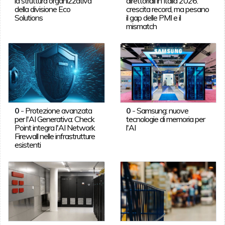
la struttura organizzativa
direttoriali in Italia 2026:
della divisione Eco
crescita record, ma pesano
Solutions
il gap delle PMI e il
mismatch
0
-
Protezione avanzata
0
-
Samsung: nuove
per l'AI Generativa: Check
tecnologie di memoria per
Point integra l'AI Network
l'AI
Firewall nelle infrastrutture
esistenti