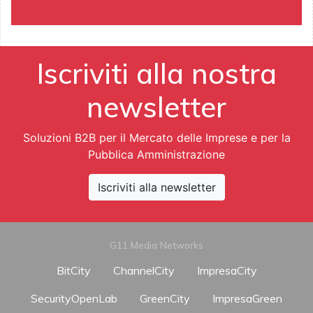
Iscriviti alla nostra
newsletter
Soluzioni B2B per il Mercato delle Imprese e per la
Pubblica Amministrazione
Iscriviti alla newsletter
G11 Media Networks
BitCity
ChannelCity
ImpresaCity
SecurityOpenLab
GreenCity
ImpresaGreen