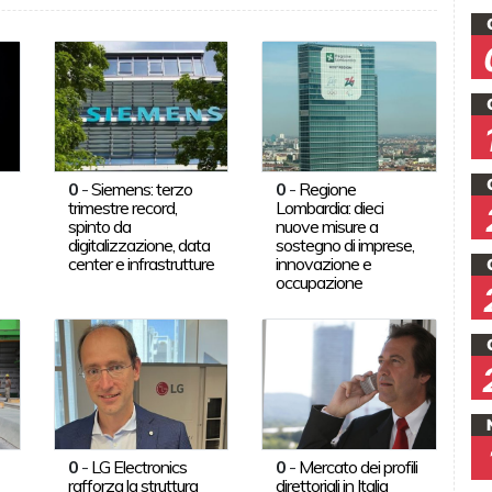
0
-
Siemens: terzo
0
-
Regione
trimestre record,
Lombardia: dieci
spinto da
nuove misure a
digitalizzazione, data
sostegno di imprese,
center e infrastrutture
innovazione e
occupazione
0
-
LG Electronics
0
-
Mercato dei profili
rafforza la struttura
direttoriali in Italia