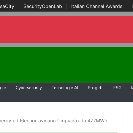
saCity
|
SecurityOpenLab
|
Italian Channel Awards
|
Awards
|
...
gie
Cybersecurity
Tecnologie AI
Progetti
ESG
Energy ed Elecnor avviano l’impianto da 477MWh