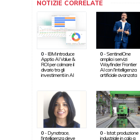
NOTIZIE CORRELATE
0
-
IBM introduce
0
-
SentinelOne
Apptio AI Value &
amplia i servizi
ROI per colmare il
Wayfinder Frontier
divario tra gli
AI con l'intelligenza
investimenti in AI
artificiale avanzata
0
-
Dynatrace,
0
-
Istat: produzione
l'intelligenza deve
industriale in calo a