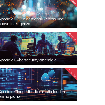
Speciale
Speciale ERP e gestionali - Verso una
nuova intelligenza
Speciale
Speciale Cybersecurity aziendale
Speciale
Speciale Cloud - Ibrido e multicloud in
primo piano