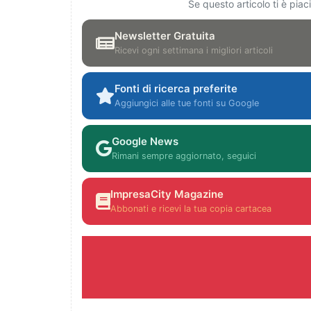
Se questo articolo ti è pia
Newsletter Gratuita
Ricevi ogni settimana i migliori articoli
Fonti di ricerca preferite
Aggiungici alle tue fonti su Google
Google News
Rimani sempre aggiornato, seguici
ImpresaCity Magazine
Abbonati e ricevi la tua copia cartacea