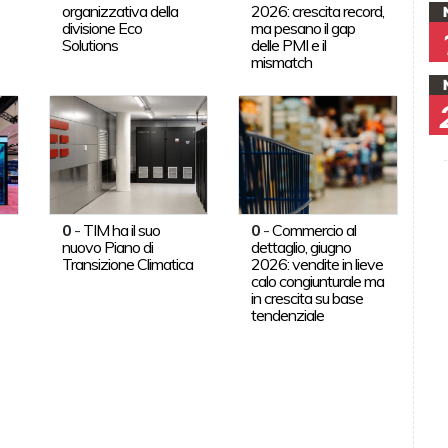
organizzativa della
2026: crescita record,
divisione Eco
ma pesano il gap
Solutions
delle PMI e il
mismatch
0
-
TIM ha il suo
0
-
Commercio al
nuovo Piano di
dettaglio, giugno
Transizione Climatica
2026: vendite in lieve
calo congiunturale ma
in crescita su base
tendenziale