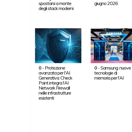
spostarsi a monte
giugno 2026
degli stack moderni
0
-
Protezione
0
-
Samsung: nuove
avanzata per l'AI
tecnologie di
Generativa: Check
memoria per l'AI
Point integra l'AI
Network Firewall
nelle infrastrutture
esistenti