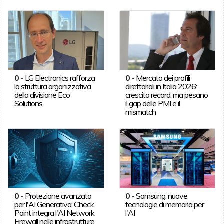
0
-
LG Electronics rafforza
0
-
Mercato dei profili
la struttura organizzativa
direttoriali in Italia 2026:
della divisione Eco
crescita record, ma pesano
Solutions
il gap delle PMI e il
mismatch
0
-
Protezione avanzata
0
-
Samsung: nuove
per l'AI Generativa: Check
tecnologie di memoria per
Point integra l'AI Network
l'AI
Firewall nelle infrastrutture