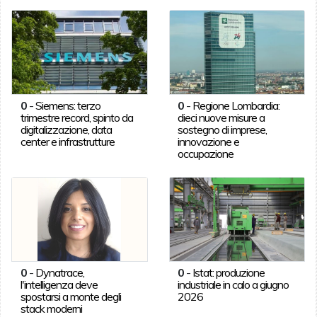
0
-
Siemens: terzo
0
-
Regione Lombardia:
trimestre record, spinto da
dieci nuove misure a
digitalizzazione, data
sostegno di imprese,
center e infrastrutture
innovazione e
occupazione
0
-
Dynatrace,
0
-
Istat: produzione
l'intelligenza deve
industriale in calo a giugno
spostarsi a monte degli
2026
stack moderni