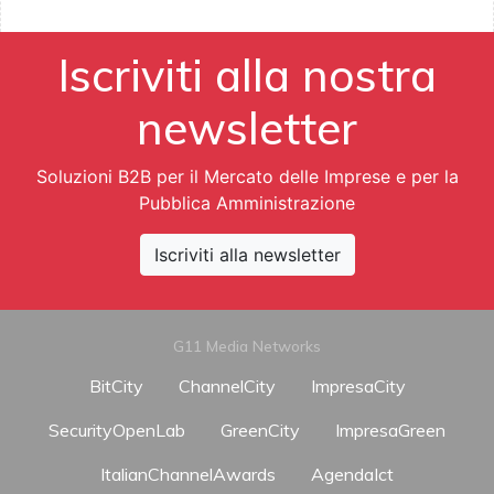
Iscriviti alla nostra
newsletter
Soluzioni B2B per il Mercato delle Imprese e per la
Pubblica Amministrazione
Iscriviti alla newsletter
G11 Media Networks
BitCity
ChannelCity
ImpresaCity
SecurityOpenLab
GreenCity
ImpresaGreen
ItalianChannelAwards
AgendaIct