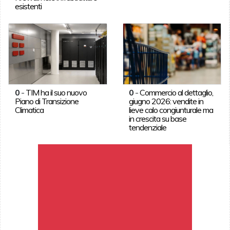
esistenti
0
-
TIM ha il suo nuovo
0
-
Commercio al dettaglio,
Piano di Transizione
giugno 2026: vendite in
Climatica
lieve calo congiunturale ma
in crescita su base
tendenziale