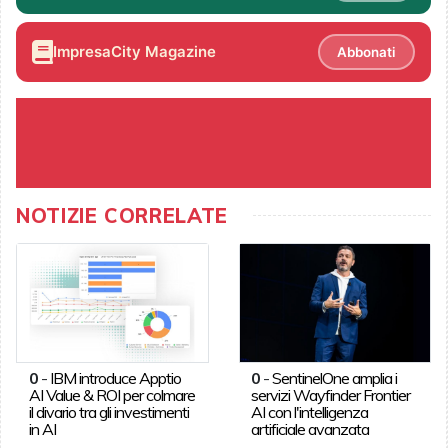
ImpresaCity Magazine
Abbonati
NOTIZIE CORRELATE
0
-
IBM introduce Apptio
0
-
SentinelOne amplia i
AI Value & ROI per colmare
servizi Wayfinder Frontier
il divario tra gli investimenti
AI con l'intelligenza
in AI
artificiale avanzata