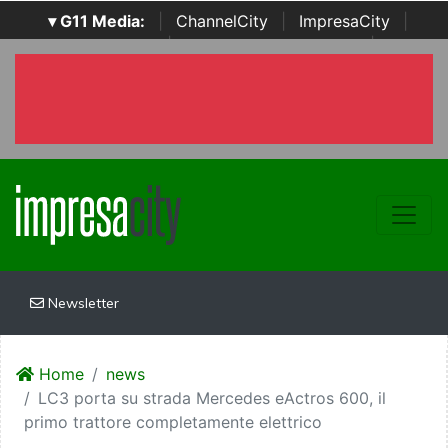
▾ G11 Media:
|
ChannelCity
|
ImpresaCity
|
SecurityOpenLab
|
Italian Channel Awards
|
Italian
Project Awards
|
Italian Security Awards
|
...
Newsletter
Home
news
LC3 porta su strada Mercedes eActros 600, il
primo trattore completamente elettrico