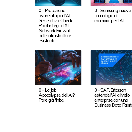
0
-
Protezione
0
-
Samsung: nuove
avanzata per l'AI
tecnologie di
Generativa: Check
memoria per l'AI
Point integra l'AI
Network Firewall
nelle infrastrutture
esistenti
0
-
La Job
0
-
SAP, Ericsson
Apocalypse dell'AI?
estende l'AI a livello
Pare già finita.
enterprise con una
Business Data Fabri