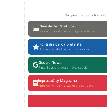
Se questo articolo ti è pia
Newsletter Gratuita
Ricevi ogni settimana i migliori articoli
Fonti di ricerca preferite
Aggiungici alle tue fonti su Google
Google News
Rimani sempre aggiornato, seguici
ImpresaCity Magazine
Abbonati e ricevi la tua copia cartacea