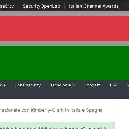
saCity
|
SecurityOpenLab
|
Italian Channel Awards
|
Awards
|
...
gie
Cybersecurity
Tecnologie AI
Progetti
ESG
azionale con Kimberly-Clark in Italia e Spagna
 originariamente pubblicato su ImpresaGreen ed è