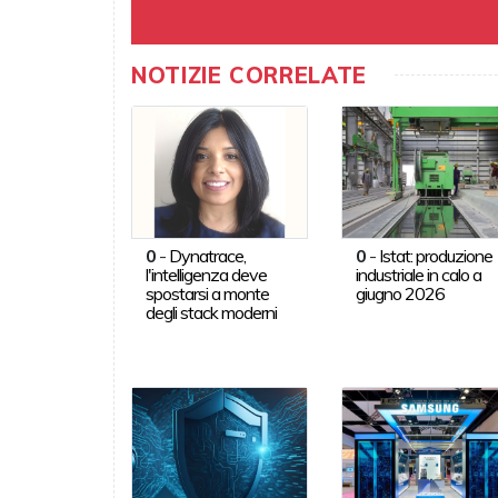
NOTIZIE CORRELATE
0
-
Dynatrace,
0
-
Istat: produzione
l'intelligenza deve
industriale in calo a
spostarsi a monte
giugno 2026
degli stack moderni