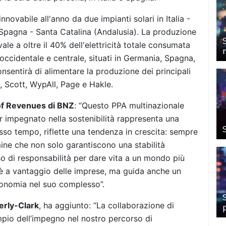
novabile all'anno da due impianti solari in Italia -
Spagna - Santa Catalina (Andalusia). La produzione
vale a oltre il 40% dell'elettricità totale consumata
 occidentale e centrale, situati in Germania, Spagna,
nsentirà di alimentare la produzione dei principali
, Scott, WypAll, Page e Hakle.
f Revenues di BNZ
: “Questo PPA multinazionale
er impegnato nella sostenibilità rappresenta una
tesso tempo, riflette una tendenza in crescita: sempre
ine che non solo garantiscono una stabilità
o di responsabilità per dare vita a un mondo più
è a vantaggio delle imprese, ma guida anche un
economia nel suo complesso”.
erly-Clark
, ha aggiunto: “La collaborazione di
pio dell’impegno nel nostro percorso di