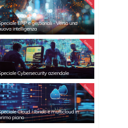
Speciale
Speciale ERP e gestionali - Verso una
nuova intelligenza
Speciale
Speciale Cybersecurity aziendale
Speciale
Speciale Cloud - Ibrido e multicloud in
primo piano