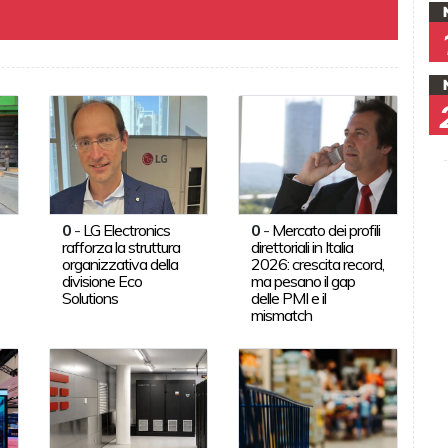
0
-
LG Electronics
0
-
Mercato dei profili
rafforza la struttura
direttoriali in Italia
organizzativa della
2026: crescita record,
divisione Eco
ma pesano il gap
Solutions
delle PMI e il
mismatch