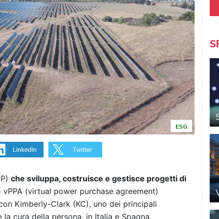
S
ESG
PP)
che sviluppa, costruisce e gestisce progetti di
mo vPPA (virtual power purchase agreement)
con Kimberly-Clark (KC), uno dei principali
e la cura della persona, in Italia e Spagna.