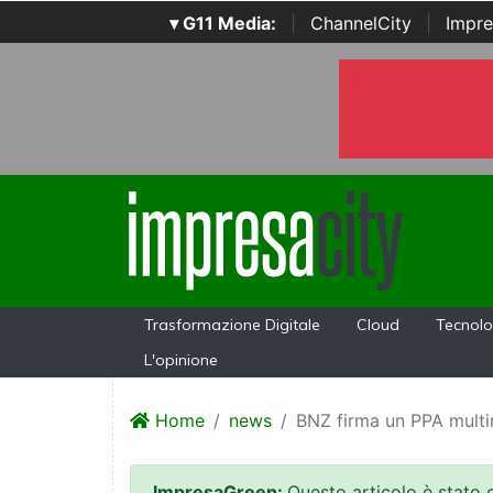
▾ G11 Media:
|
ChannelCity
|
Impre
Trasformazione Digitale
Cloud
Tecnolo
L'opinione
Home
news
BNZ firma un PPA multin
ImpresaGreen:
Questo articolo è stato