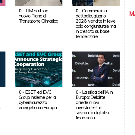
0
-
TIM ha il suo
0
-
Commercio al
M
nuovo Piano di
dettaglio, giugno
Transizione Climatica
2026: vendite in lieve
calo congiunturale ma
in crescita su base
tendenziale
0
-
ESET ed EVC
0
-
La sfida dell'IA in
Group insieme per la
Europa: Deloitte
cybersicurezza
chiede nuovi
c
energetica in Europa
investimenti in
sovranità digitale e
finanziaria