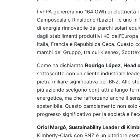
I vPPA genereranno 164 GWh di elettricità rin
Camposcala e Rinaldone (Lazio) - e uno in 
di energia rinnovabile dai parchi solari equi
dagli stabilimenti produttivi KC dell'Europa
Italia, Francia e Repubblica Ceca. Questo co
marchi del Gruppo, tra cui Kleenex, Scottex
Come ha dichiarato
Rodrigo López
,
Head o
sottoscritto con un cliente industriale lead
pietra miliare significativa per BNZ. Allo s
più aziende scelgono contratti a lungo term
energetica, ma che rafforzano anche il sens
sostenibile. Questo cambiamento non solo 
progresso significativo per la società e l'
Oriol Margó
,
Sustainability Leader di Kimb
Kimberly-Clark con BNZ è un ulteriore esem