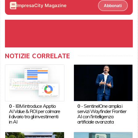
ImpresaCity Magazine
Abbonati
NOTIZIE CORRELATE
0
-
IBM introduce Apptio
0
-
SentinelOne amplia i
AI Value & ROI per colmare
servizi Wayfinder Frontier
il divario tra gli investimenti
AI con l'intelligenza
in AI
artificiale avanzata