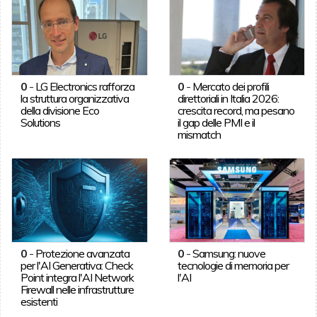
0
-
LG Electronics rafforza
0
-
Mercato dei profili
la struttura organizzativa
direttoriali in Italia 2026:
della divisione Eco
crescita record, ma pesano
Solutions
il gap delle PMI e il
mismatch
0
-
Protezione avanzata
0
-
Samsung: nuove
per l'AI Generativa: Check
tecnologie di memoria per
Point integra l'AI Network
l'AI
Firewall nelle infrastrutture
esistenti