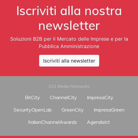
Iscriviti alla nostra
newsletter
Soluzioni B2B per il Mercato delle Imprese e per la
Pubblica Amministrazione
Iscriviti alla newsletter
G11 Media Networks
BitCity
ChannelCity
ImpresaCity
SecurityOpenLab
GreenCity
ImpresaGreen
ItalianChannelAwards
AgendaIct