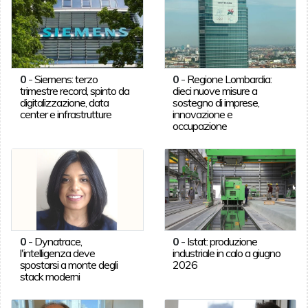
0
-
Siemens: terzo
0
-
Regione Lombardia:
trimestre record, spinto da
dieci nuove misure a
digitalizzazione, data
sostegno di imprese,
center e infrastrutture
innovazione e
occupazione
0
-
Dynatrace,
0
-
Istat: produzione
l'intelligenza deve
industriale in calo a giugno
spostarsi a monte degli
2026
stack moderni