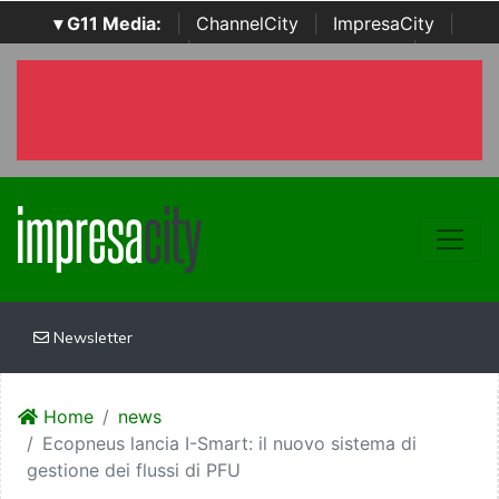
▾ G11 Media:
|
ChannelCity
|
ImpresaCity
|
SecurityOpenLab
|
Italian Channel Awards
|
Italian
Project Awards
|
Italian Security Awards
|
...
Newsletter
Home
news
Ecopneus lancia I-Smart: il nuovo sistema di
gestione dei flussi di PFU