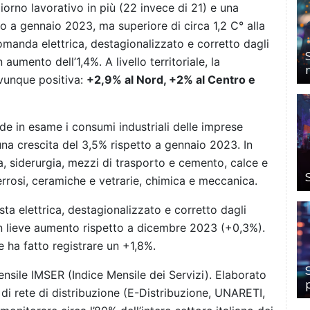
orno lavorativo in più (22 invece di 21) e una
o a gennaio 2023, ma superiore di circa 1,2 C° alla
 domanda elettrica, destagionalizzato e corretto dagli
 aumento dell’1,4%. A livello territoriale, la
ovunque positiva:
+2,9% al Nord, +2% al Centro e
de in esame i consumi industriali delle imprese
 una crescita del 3,5% rispetto a gennaio 2023. In
ia, siderurgia, mezzi di trasporto e cemento, calce e
errosi, ceramiche e vetrarie, chimica e meccanica.
iesta elettrica, destagionalizzato e corretto dagli
a in lieve aumento rispetto a dicembre 2023 (+0,3%).
 ha fatto registrare un +1,8%.
ensile IMSER (Indice Mensile dei Servizi). Elaborato
 di rete di distribuzione (E-Distribuzione, UNARETI,