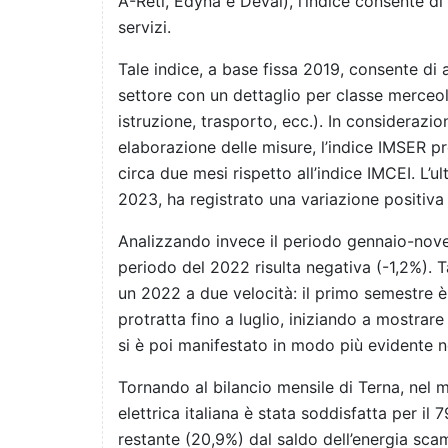
A-Reti, Edyna e Deval), l’indice consente di 
servizi.
Tale indice, a base fissa 2019, consente di 
settore con un dettaglio per classe merceol
istruzione, trasporto, ecc.). In considerazi
elaborazione delle misure, l’indice IMSER 
circa due mesi rispetto all’indice IMCEI. L’
2023, ha registrato una variazione positiv
Analizzando invece il periodo gennaio-nove
periodo del 2022 risulta negativa (-1,2%).
un 2022 a due velocità: il primo semestre è 
protratta fino a luglio, iniziando a mostrar
si è poi manifestato in modo più evidente ne
Tornando al bilancio mensile di Terna, nel
elettrica italiana è stata soddisfatta per il
restante (20,9%) dal saldo dell’energia scam