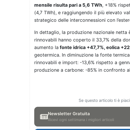
mensile risulta pari a 5,6 TWh
, +18% rispe
(4,7 TWh), e raggiungendo il più elevato va
strategico delle interconnessioni con l’ester
In dettaglio, la produzione nazionale netta è 
rinnovabili hanno coperto il 33,7% della do
aumento la
fonte idrica +47,7%, eolica +2
geotermica. In diminuzione la fonte termic
rinnovabili e import: -13,6% rispetto a genna
produzione a carbone: -85% in confronto al
Se questo articolo ti è pia
Newsletter Gratuita
Ricevi ogni settimana i migliori articoli