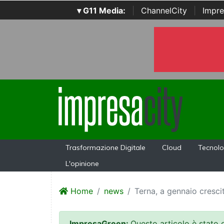
▾ G11 Media:
|
ChannelCity
|
Impre
Trasformazione Digitale
Cloud
Tecnolo
L'opinione
Home
news
Terna, a gennaio crescit
ImpresaGreen:
Questo articolo è stato