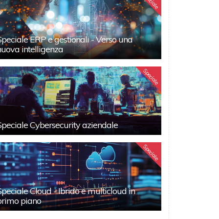
Speciale
Speciale ERP e gestionali - Verso una
nuova intelligenza
Speciale
Speciale Cybersecurity aziendale
Speciale
Speciale Cloud - Ibrido e multicloud in
primo piano