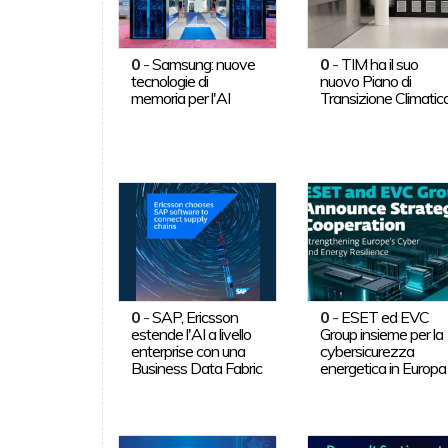
0
-
Samsung: nuove
0
-
TIM ha il suo
tecnologie di
nuovo Piano di
memoria per l'AI
Transizione Climatic
0
-
SAP, Ericsson
0
-
ESET ed EVC
estende l'AI a livello
Group insieme per la
enterprise con una
cybersicurezza
Business Data Fabric
energetica in Europa