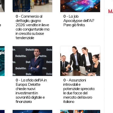
M
0
-
Commercio al
0
-
La Job
dettaglio, giugno
Apocalypse dell'AI?
a
2026: vendite in lieve
Pare già finita.
calo congiunturale ma
in crescita su base
tendenziale
0
-
La sfida dell'IA in
0
-
Assunzioni
Europa: Deloitte
introvabili e
chiede nuovi
potenziale sprecato:
investimenti in
le due facce del
sovranità digitale e
mercato del lavoro
finanziaria
italiano