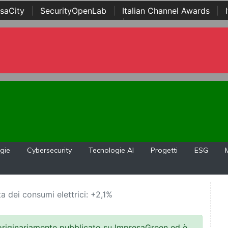
saCity
|
SecurityOpenLab
|
Italian Channel Awards
|
Awards
|
...
gie
Cybersecurity
Tecnologie AI
Progetti
ESG
a dei consumi elettrici: +2,1%
 originariamente pubblicato su ImpresaGreen ed è