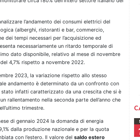
monitorare circa l’80% dell’intero settore italiano dei
analizzare l’andamento dei consumi elettrici del
ogica (alberghi, ristoranti e bar, commercio,
one dei tempi necessari per l’acquisizione ed
presenta necessariamente un ritardo temporale di
ultimo dato disponibile, relativo al mese di novembre
a del 4,7% rispetto a novembre 2022.
mbre 2023, la variazione rispetto allo stesso
 Tale andamento è determinato da un confronto con
stato infatti caratterizzato da una crescita che si è
e un rallentamento nella seconda parte dell’anno che
C
ll’ultimo trimestre.
 mese di gennaio 2024 la domanda di energia
 79,1% dalla produzione nazionale e per la quota
biata con l’estero. Il valore del
saldo estero