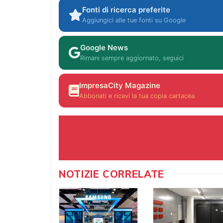
Fonti di ricerca preferite
Aggiungici alle tue fonti su Google
Google News
Rimani sempre aggiornato, seguici
ImpresaCity Magazine
Abbonati e ricevi la tua copia cartacea
NOTIZIE CORRELATE