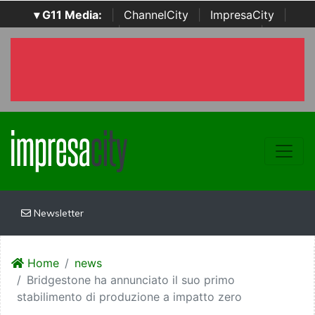
▾ G11 Media:
|
ChannelCity
|
ImpresaCity
|
SecurityOpenLab
|
Italian Channel Awards
|
Italian
Project Awards
|
Italian Security Awards
|
...
Newsletter
Home
news
Bridgestone ha annunciato il suo primo
stabilimento di produzione a impatto zero