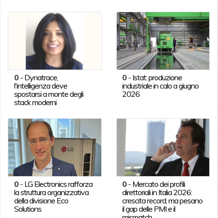
0
-
Dynatrace,
0
-
Istat: produzione
l'intelligenza deve
industriale in calo a giugno
spostarsi a monte degli
2026
stack moderni
0
-
LG Electronics rafforza
0
-
Mercato dei profili
la struttura organizzativa
direttoriali in Italia 2026:
della divisione Eco
crescita record, ma pesano
Solutions
il gap delle PMI e il
mismatch