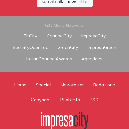
Iscriviti alla newsletter
G11 Media Networks
BitCity
ChannelCity
ImpresaCity
SecurityOpenLab
GreenCity
ImpresaGreen
ItalianChannelAwards
AgendaIct
Home
Speciali
Newsletter
Redazione
Copyright
Pubblicità
RSS