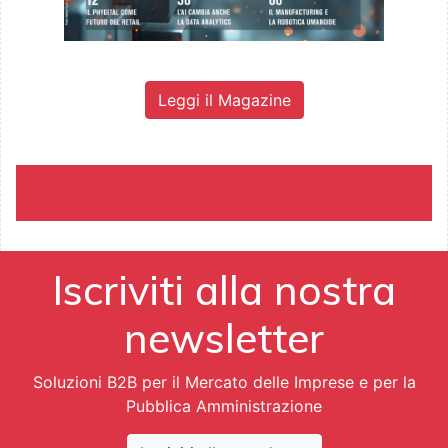
Leggi il Magazine
Iscriviti alla nostra
newsletter
Soluzioni B2B per il Mercato delle Imprese e per la
Pubblica Amministrazione