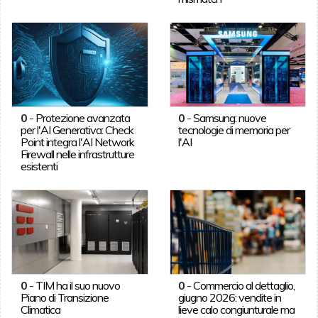
0
-
Protezione avanzata
0
-
Samsung: nuove
per l'AI Generativa: Check
tecnologie di memoria per
Point integra l'AI Network
l'AI
Firewall nelle infrastrutture
esistenti
0
-
TIM ha il suo nuovo
0
-
Commercio al dettaglio,
Piano di Transizione
giugno 2026: vendite in
Climatica
lieve calo congiunturale ma