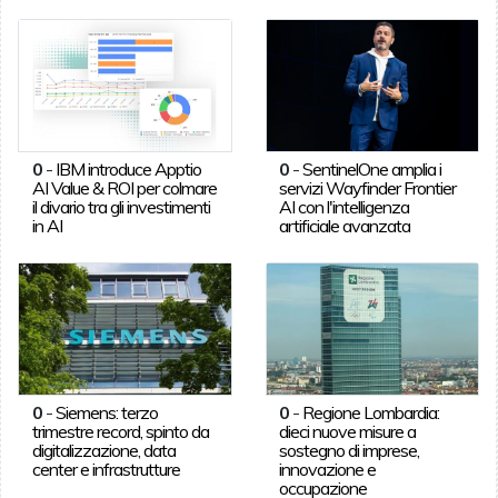
0
-
IBM introduce Apptio
0
-
SentinelOne amplia i
AI Value & ROI per colmare
servizi Wayfinder Frontier
il divario tra gli investimenti
AI con l'intelligenza
in AI
artificiale avanzata
0
-
Siemens: terzo
0
-
Regione Lombardia:
trimestre record, spinto da
dieci nuove misure a
digitalizzazione, data
sostegno di imprese,
center e infrastrutture
innovazione e
occupazione