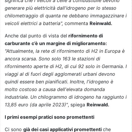
significa che i veicoli a celle a combustibile devono
generare più elettricità dall'idrogeno per lo stesso
chilometraggio di quanta ne debbano immagazzinare i
veicoli elettrici a batteria",
commenta
Reinwald.
Anche dal punto di vista del
rifornimento di
carburante c’è un margine di miglioramento:
"Attualmente, la rete di rifornimento di H2 in Europa è
ancora scarsa. Sono solo 163 le stazioni di
rifornimento aperte di H2, di cui 92 solo in Germania. I
viaggi al di fuori degli agglomerati urbani devono
quindi essere ben pianificati. Inoltre, l'idrogeno è
molto costoso a causa dell'elevata domanda
industriale. Un chilogrammo di idrogeno ha raggiunto i
13,85 euro (da aprile 2023)"
, spiega
Reinwald.
I primi esempi pratici sono promettenti
Ci sono
già dei casi applicativi promettenti
che