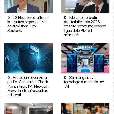
0
-
LG Electronics rafforza
0
-
Mercato dei profili
la struttura organizzativa
direttoriali in Italia 2026:
della divisione Eco
crescita record, ma pesano
Solutions
il gap delle PMI e il
mismatch
0
-
Protezione avanzata
0
-
Samsung: nuove
per l'AI Generativa: Check
tecnologie di memoria per
Point integra l'AI Network
l'AI
Firewall nelle infrastrutture
esistenti