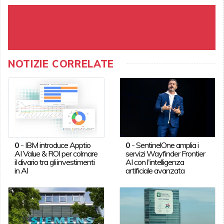
NOTIZIE CORRELATE
0
-
IBM introduce Apptio
0
-
SentinelOne amplia i
AI Value & ROI per colmare
servizi Wayfinder Frontier
il divario tra gli investimenti
AI con l'intelligenza
in AI
artificiale avanzata