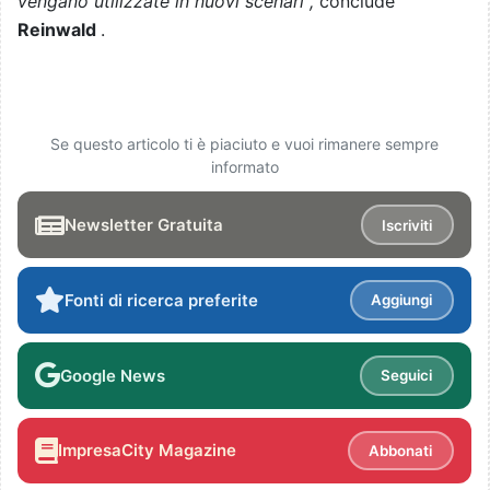
vengano utilizzate in nuovi scenari",
conclude
Reinwald
.
Se questo articolo ti è piaciuto e vuoi rimanere sempre
informato
Newsletter Gratuita
Iscriviti
Fonti di ricerca preferite
Aggiungi
Google News
Seguici
ImpresaCity Magazine
Abbonati