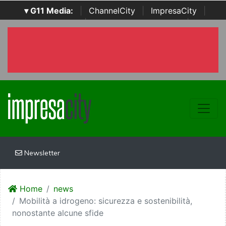
▾ G11 Media:
|
ChannelCity
|
ImpresaCity
|
SecurityOpenLab
|
Italian Channel Awards
|
Italian
Project Awards
|
Italian Security Awards
|
...
Newsletter
Home
news
Mobilità a idrogeno: sicurezza e sostenibilità,
nonostante alcune sfide