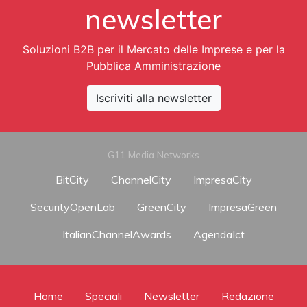
newsletter
Soluzioni B2B per il Mercato delle Imprese e per la
Pubblica Amministrazione
Iscriviti alla newsletter
G11 Media Networks
BitCity
ChannelCity
ImpresaCity
SecurityOpenLab
GreenCity
ImpresaGreen
ItalianChannelAwards
AgendaIct
Home
Speciali
Newsletter
Redazione