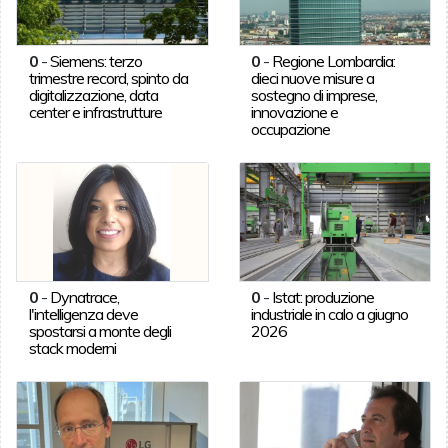
0
-
Siemens: terzo
0
-
Regione Lombardia:
trimestre record, spinto da
dieci nuove misure a
digitalizzazione, data
sostegno di imprese,
center e infrastrutture
innovazione e
occupazione
0
-
Dynatrace,
0
-
Istat: produzione
l'intelligenza deve
industriale in calo a giugno
spostarsi a monte degli
2026
stack moderni