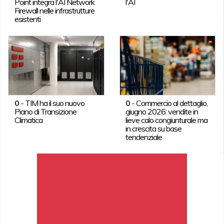
Point integra l'AI Network
l'AI
Firewall nelle infrastrutture
esistenti
0
-
TIM ha il suo nuovo
0
-
Commercio al dettaglio,
Piano di Transizione
giugno 2026: vendite in
Climatica
lieve calo congiunturale ma
in crescita su base
tendenziale