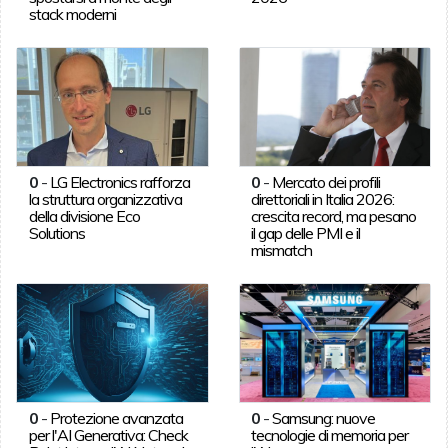
stack moderni
0
-
LG Electronics rafforza
0
-
Mercato dei profili
la struttura organizzativa
direttoriali in Italia 2026:
della divisione Eco
crescita record, ma pesano
Solutions
il gap delle PMI e il
mismatch
0
-
Protezione avanzata
0
-
Samsung: nuove
per l'AI Generativa: Check
tecnologie di memoria per