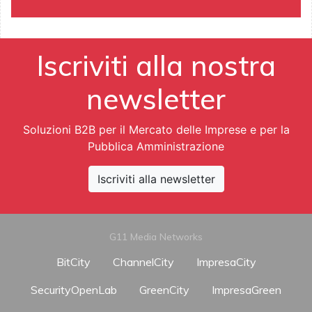
Iscriviti alla nostra
newsletter
Soluzioni B2B per il Mercato delle Imprese e per la
Pubblica Amministrazione
Iscriviti alla newsletter
G11 Media Networks
BitCity
ChannelCity
ImpresaCity
SecurityOpenLab
GreenCity
ImpresaGreen