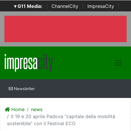
▾ G11 Media:
|
ChannelCity
|
ImpresaCity
|
SecurityOpenLab
|
Italian Channel Awards
|
Italian
Project Awards
|
Italian Security Awards
|
...
Newsletter
Home
news
Il 19 e 20 aprile Padova “capitale della mobilità
sostenibile” con il Festival ECO