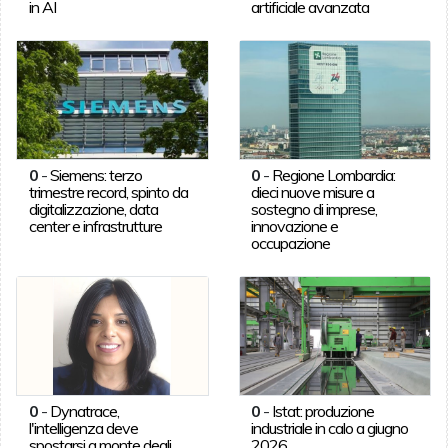
in AI
artificiale avanzata
0
-
Siemens: terzo
0
-
Regione Lombardia:
trimestre record, spinto da
dieci nuove misure a
digitalizzazione, data
sostegno di imprese,
center e infrastrutture
innovazione e
occupazione
0
-
Dynatrace,
0
-
Istat: produzione
l'intelligenza deve
industriale in calo a giugno
spostarsi a monte degli
2026