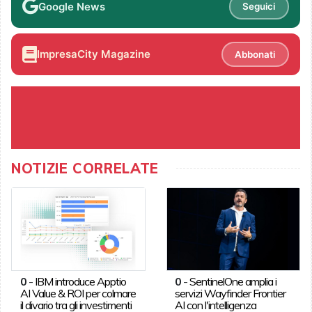
Google News
Seguici
ImpresaCity Magazine
Abbonati
NOTIZIE CORRELATE
0
-
IBM introduce Apptio
0
-
SentinelOne amplia i
AI Value & ROI per colmare
servizi Wayfinder Frontier
il divario tra gli investimenti
AI con l'intelligenza