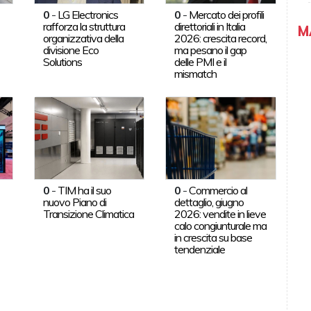
0
-
LG Electronics
0
-
Mercato dei profili
rafforza la struttura
direttoriali in Italia
M
organizzativa della
2026: crescita record,
divisione Eco
ma pesano il gap
Solutions
delle PMI e il
mismatch
0
-
TIM ha il suo
0
-
Commercio al
nuovo Piano di
dettaglio, giugno
Transizione Climatica
2026: vendite in lieve
calo congiunturale ma
in crescita su base
tendenziale