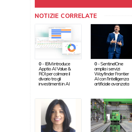
NOTIZIE CORRELATE
0
-
IBM introduce
0
-
SentinelOne
Apptio AI Value &
amplia i servizi
ROI per colmare il
Wayfinder Frontier
divario tra gli
AI con l'intelligenza
investimenti in AI
artificiale avanzata