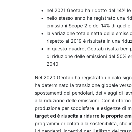
nel 2021 Geotab ha ridotto del 14% le 
nello stesso anno ha registrato una ri
emissioni Scope 2 e del 14% di quelle
l
a variazione totale netta delle emissi
rispetto al 2019 è risultata in una rid
in questo quadro, Geotab risulta ben p
di riduzione delle emissioni del 50% en
2040
Nel 2020 Geotab ha registrato un calo signi
ha determinato la transizione globale verso
spostamenti dei pendolari, dei viaggi di lavor
alla riduzione delle emissioni. Con il ritorn
produzione per soddisfare le esigenze di m
target ed è riuscita a ridurre le proprie e
programmi orientati alla sostenibilità, che i
i dipendenti, incentivi per l’utilizzo dei tra