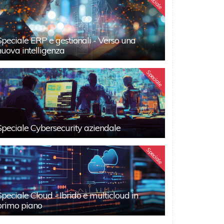
Speciale
Speciale ERP e gestionali - Verso una
nuova intelligenza
Speciale
Speciale Cybersecurity aziendale
Speciale
Speciale Cloud - Ibrido e multicloud in
primo piano