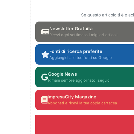
Se questo articolo ti è pia
Newsletter Gratuita
Ricevi ogni settimana i migliori articoli
Fonti di ricerca preferite
Aggiungici alle tue fonti su Google
Google News
Rimani sempre aggiornato, seguici
ImpresaCity Magazine
Abbonati e ricevi la tua copia cartacea