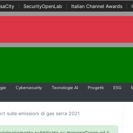
saCity
|
SecurityOpenLab
|
Italian Channel Awards
|
Awards
|
...
gie
Cybersecurity
Tecnologie AI
Progetti
ESG
rt sulle emissioni di gas serra 2021
 originariamente pubblicato su ImpresaGreen ed è