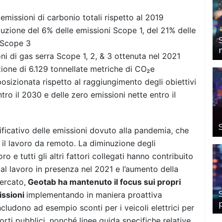
emissioni di carbonio totali rispetto al 2019
duzione del 6% delle emissioni Scope 1, del 21% delle
 Scope 3
oni di gas serra Scope 1, 2, & 3 ottenuta nel 2021
uzione di 6.129 tonnellate metriche di CO₂e
osizionata rispetto al raggiungimento degli obiettivi
tro il 2030 e delle zero emissioni nette entro il
ficativo delle emissioni dovuto alla pandemia, che
 il lavoro da remoto. La diminuzione degli
o e tutti gli altri fattori collegati hanno contribuito
o al lavoro in presenza nel 2021 e l’aumento della
ercato,
Geotab ha mantenuto il focus sui propri
missioni
implementando in maniera proattiva
ncludono ad esempio sconti per i veicoli elettrici per
sporti pubblici, nonché linee guida specifiche relative