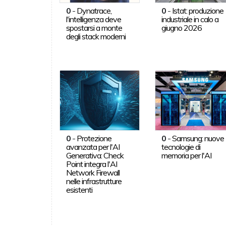
0
-
Dynatrace,
0
-
Istat: produzione
l'intelligenza deve
industriale in calo a
spostarsi a monte
giugno 2026
degli stack moderni
0
-
Protezione
0
-
Samsung: nuove
avanzata per l'AI
tecnologie di
Generativa: Check
memoria per l'AI
Point integra l'AI
Network Firewall
nelle infrastrutture
esistenti