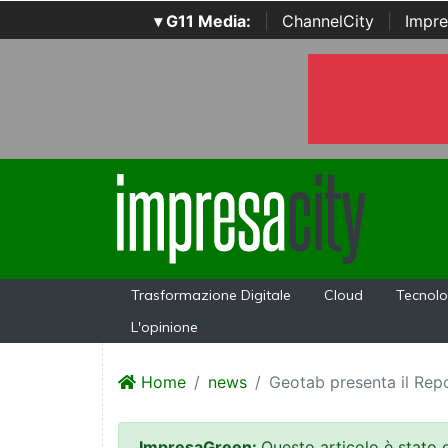
▾ G11 Media:
|
ChannelCity
|
Impre
Trasformazione Digitale
Cloud
Tecnolo
L'opinione
Home
news
Geotab presenta il Repo
ImpresaGreen:
Questo articolo è stato