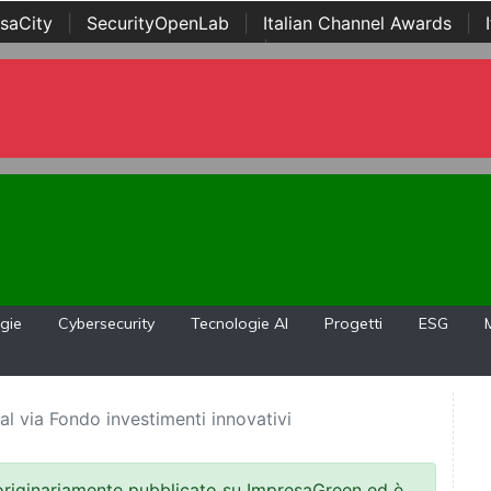
saCity
|
SecurityOpenLab
|
Italian Channel Awards
|
Awards
|
...
gie
Cybersecurity
Tecnologie AI
Progetti
ESG
al via Fondo investimenti innovativi
 originariamente pubblicato su ImpresaGreen ed è