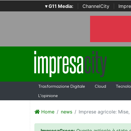
▾ G11 Media:
|
ChannelCity
|
Impre
Trasformazione Digitale
Cloud
Tecnolo
L'opinione
Home
news
Imprese agricole: Mise, 
ImpresaGreen:
Questo articolo è stato