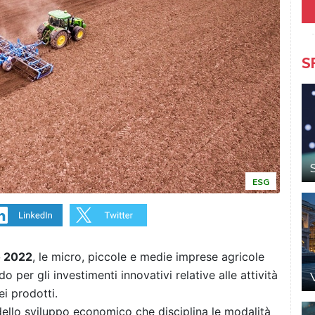
S
ESG
o 2022
, le micro, piccole e medie imprese agricole
 per gli investimenti innovativi relative alle attività
i prodotti.
dello sviluppo economico che disciplina le modalità