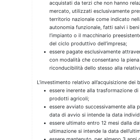
acquistati da terzi che non hanno relaz
mercato, utilizzati esclusivamente pres
territorio nazionale come indicato ne
autonomia funzionale, fatti salvi i ben
l’impianto o il macchinario preesisten
del ciclo produttivo dell’impresa;
essere pagate esclusivamente attraverso
con modalità che consentano la piena 
riconducibilità dello stesso alla relativ
L’investimento relativo all’acquisizione dei 
essere inerente alla trasformazione di
prodotti agricoli;
essere avviato successivamente alla 
data di avvio si intende la data indivi
essere ultimato entro 12 mesi dalla d
ultimazione si intende la data dell’ulti
essere mantenuto, per almeno 3 anni d