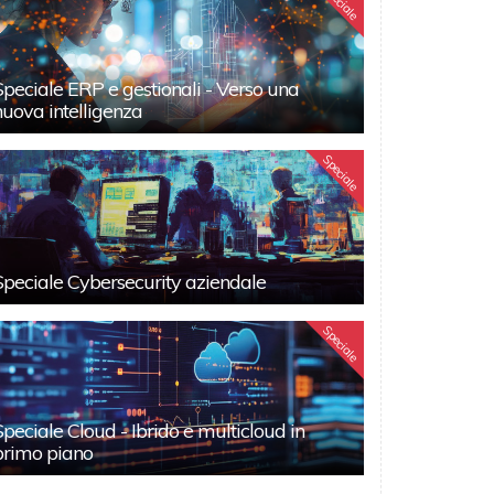
Speciale
Speciale ERP e gestionali - Verso una
nuova intelligenza
Speciale
Speciale Cybersecurity aziendale
Speciale
Speciale Cloud - Ibrido e multicloud in
primo piano