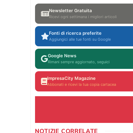
Newsletter Gratuita
Ricevi ogni settimana i migliori articoli
Fonti di ricerca preferite
Aggiungici alle tue fonti su Google
Google News
Rimani sempre aggiornato, seguici
ImpresaCity Magazine
Abbonati e ricevi la tua copia cartacea
NOTIZIE CORRELATE