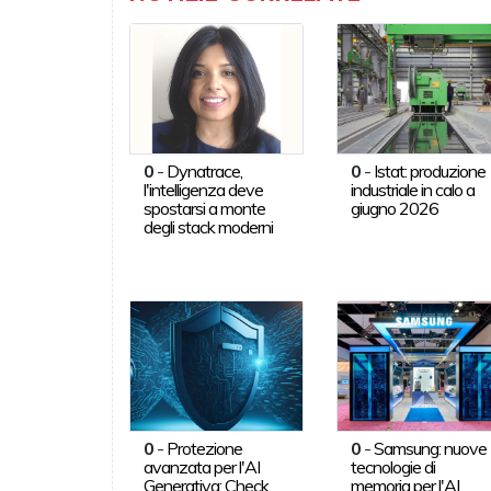
0
-
Dynatrace,
0
-
Istat: produzione
l'intelligenza deve
industriale in calo a
spostarsi a monte
giugno 2026
degli stack moderni
0
-
Protezione
0
-
Samsung: nuove
avanzata per l'AI
tecnologie di
Generativa: Check
memoria per l'AI