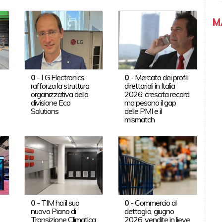
M
0
-
LG Electronics
0
-
Mercato dei profili
rafforza la struttura
direttoriali in Italia
organizzativa della
2026: crescita record,
divisione Eco
ma pesano il gap
Solutions
delle PMI e il
mismatch
0
-
TIM ha il suo
0
-
Commercio al
nuovo Piano di
dettaglio, giugno
Transizione Climatica
2026: vendite in lieve