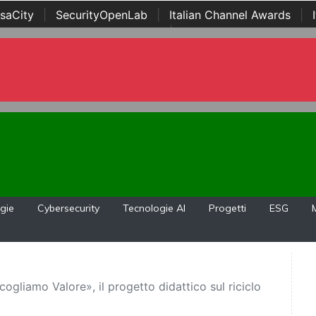
saCity
|
SecurityOpenLab
|
Italian Channel Awards
|
Awards
|
...
gie
Cybersecurity
Tecnologie AI
Progetti
ESG
ogliamo Valore», il progetto didattico sul riciclo