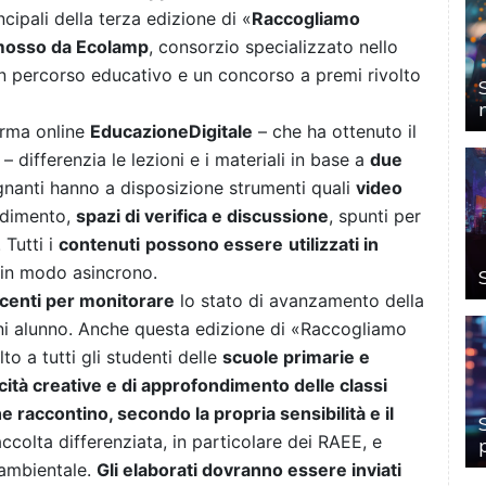
ncipali della terza edizione di «
Raccogliamo
omosso da Ecolamp
, consorzio specializzato nello
un percorso educativo e un concorso a premi rivolto
forma online
EducazioneDigitale
– che ha ottenuto il
– differenzia le lezioni e i materiali in base a
due
segnanti hanno a disposizione strumenti quali
video
ndimento,
spazi di verifica e discussione
, spunti per
 Tutti i
contenuti
possono essere
utilizzati in
i in modo asincrono.
ocenti per monitorare
lo stato di avanzamento della
ni alunno. Anche questa edizione di «Raccogliamo
lto a tutti gli studenti delle
scuole primarie e
ità creative e di approfondimento delle classi
e raccontino, secondo la propria sensibilità e il
ccolta differenziata, in particolare dei RAEE, e
à ambientale.
Gli elaborati dovranno essere inviati