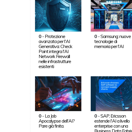
0
-
Protezione
0
-
Samsung: nuove
avanzata per l'AI
tecnologie di
Generativa: Check
memoria per l'AI
Point integra l'AI
Network Firewall
nelle infrastrutture
esistenti
0
-
La Job
0
-
SAP, Ericsson
Apocalypse dell'AI?
estende l'AI a livello
Pare già finita.
enterprise con una
Business Data Fabri