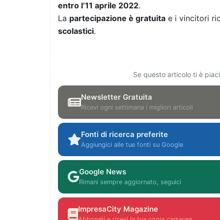
entro l’11 aprile 2022
.
La
partecipazione è gratuita
e i vincitori 
scolastici
.
Se questo articolo ti è pia
Newsletter Gratuita
Ricevi ogni settimana i migliori articoli
Fonti di ricerca preferite
Aggiungici alle tue fonti su Google
Google News
Rimani sempre aggiornato, seguici
ImpresaCity Magazine
Abbonati e ricevi la tua copia cartacea