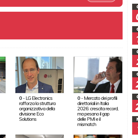
0
-
LG Electronics
0
-
Mercato dei profili
rafforza la struttura
direttoriali in Italia
organizzativa della
2026: crescita record,
divisione Eco
ma pesano il gap
Solutions
delle PMI e il
mismatch