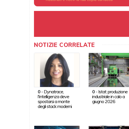
NOTIZIE CORRELATE
0
-
Dynatrace,
0
-
Istat: produzione
l'intelligenza deve
industriale in calo a
spostarsi a monte
giugno 2026
degli stack moderni