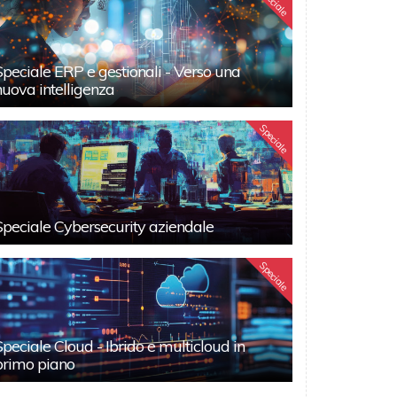
Speciale
Speciale ERP e gestionali - Verso una
nuova intelligenza
Speciale
Speciale Cybersecurity aziendale
Speciale
Speciale Cloud - Ibrido e multicloud in
primo piano