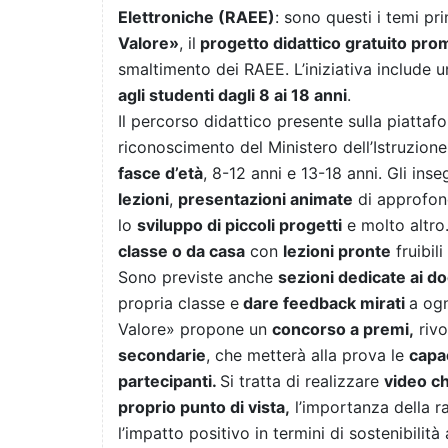
Elettroniche (RAEE)
: sono questi i temi pri
Valore»
, il
progetto didattico gratuito pr
smaltimento dei RAEE. L’iniziativa include 
agli studenti dagli 8 ai 18 anni
.
Il percorso didattico presente sulla piatta
riconoscimento del Ministero dell’Istruzione 
fasce d’età
, 8-12 anni e 13-18 anni. Gli in
lezioni
,
presentazioni animate
di approfo
lo
sviluppo di piccoli progetti
e molto altro.
classe o da casa
con
lezioni pronte
fruibil
Sono previste anche
sezioni dedicate ai d
propria classe e
dare feedback mirati
a og
Valore» propone un
concorso a premi,
rivo
secondarie
, che metterà alla prova le
capac
partecipanti.
Si tratta di realizzare
video ch
proprio punto di vista,
l’importanza della ra
l’impatto positivo in termini di sostenibilit