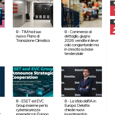
0
-
TIM ha il suo
0
-
Commercio al
nuovo Piano di
dettaglio, giugno
Transizione Climatica
2026: vendite in lieve
calo congiunturale ma
in crescita su base
tendenziale
0
-
ESET ed EVC
0
-
La sfida dell'IA in
Group insieme per la
Europa: Deloitte
cybersicurezza
chiede nuovi
c
energetica in Europa
investimenti in