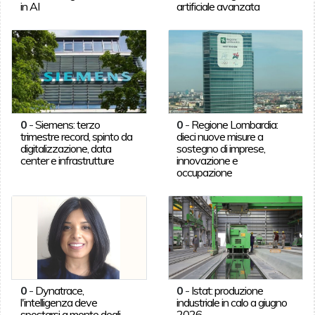
in AI
artificiale avanzata
0
-
Siemens: terzo
0
-
Regione Lombardia:
trimestre record, spinto da
dieci nuove misure a
digitalizzazione, data
sostegno di imprese,
center e infrastrutture
innovazione e
occupazione
0
-
Dynatrace,
0
-
Istat: produzione
l'intelligenza deve
industriale in calo a giugno
spostarsi a monte degli
2026