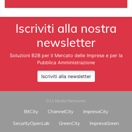
Iscriviti alla nostra
newsletter
Soluzioni B2B per il Mercato delle Imprese e per la
Pubblica Amministrazione
Iscriviti alla newsletter
G11 Media Networks
BitCity
ChannelCity
ImpresaCity
SecurityOpenLab
GreenCity
ImpresaGreen