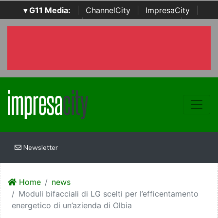
▾ G11 Media:
|
ChannelCity
|
ImpresaCity
|
SecurityOpenLab
|
Italian Channel Awards
|
Italian
Project Awards
|
Italian Security Awards
|
...
Newsletter
Home
news
Moduli bifacciali di LG scelti per l’efficentamento
energetico di un’azienda di Olbia