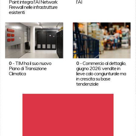
Point integra l'AI Network
l'AI
Firewall nelle infrastrutture
esistenti
0
-
TIM ha il suo nuovo
0
-
Commercio al dettaglio,
Piano di Transizione
giugno 2026: vendite in
Climatica
lieve calo congiunturale ma
in crescita su base
tendenziale