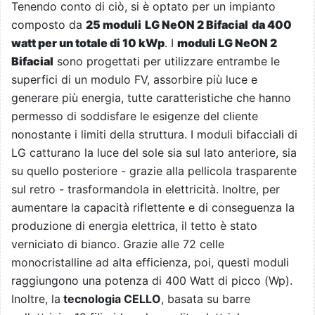
Tenendo conto di ciò, si è optato per un impianto
composto da
25 moduli
LG NeON 2 Bifacial
da 400
watt per un totale di 10 kWp
. I
moduli LG NeON 2
Bifacial
sono progettati per utilizzare entrambe le
superfici di un modulo FV, assorbire più luce e
generare più energia, tutte caratteristiche che hanno
permesso di soddisfare le esigenze del cliente
nonostante i limiti della struttura. I moduli bifacciali di
LG catturano la luce del sole sia sul lato anteriore, sia
su quello posteriore - grazie alla pellicola trasparente
sul retro - trasformandola in elettricità. Inoltre, per
aumentare la capacità riflettente e di conseguenza la
produzione di energia elettrica, il tetto è stato
verniciato di bianco. Grazie alle 72 celle
monocristalline ad alta efficienza, poi, questi moduli
raggiungono una potenza di 400 Watt di picco (Wp).
Inoltre, la
tecnologia CELLO
, basata su barre