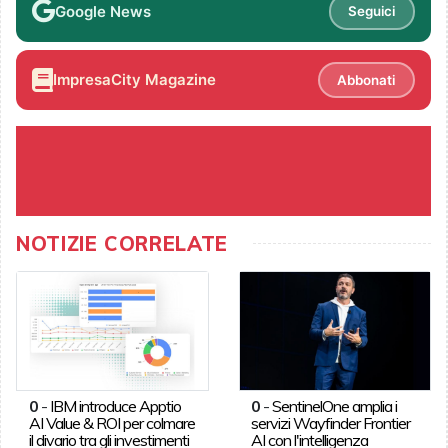
Google News
Seguici
ImpresaCity Magazine
Abbonati
NOTIZIE CORRELATE
0
-
IBM introduce Apptio
0
-
SentinelOne amplia i
AI Value & ROI per colmare
servizi Wayfinder Frontier
il divario tra gli investimenti
AI con l'intelligenza