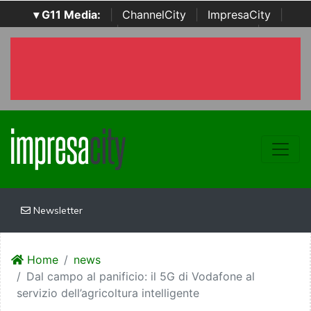
▾ G11 Media:
|
ChannelCity
|
ImpresaCity
|
SecurityOpenLab
|
Italian Channel Awards
|
Italian
Project Awards
|
Italian Security Awards
|
...
Newsletter
Home
news
Dal campo al panificio: il 5G di Vodafone al
servizio dell’agricoltura intelligente