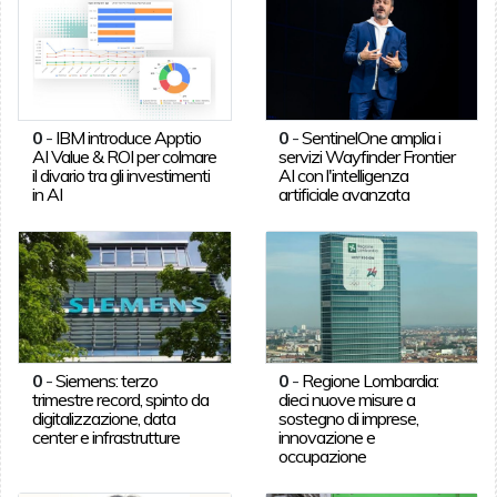
0
-
IBM introduce Apptio
0
-
SentinelOne amplia i
AI Value & ROI per colmare
servizi Wayfinder Frontier
il divario tra gli investimenti
AI con l'intelligenza
in AI
artificiale avanzata
0
-
Siemens: terzo
0
-
Regione Lombardia:
trimestre record, spinto da
dieci nuove misure a
digitalizzazione, data
sostegno di imprese,
center e infrastrutture
innovazione e
occupazione