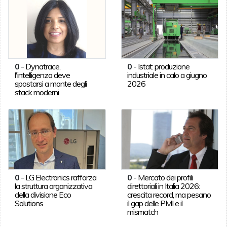
0
-
Dynatrace,
0
-
Istat: produzione
l'intelligenza deve
industriale in calo a giugno
spostarsi a monte degli
2026
stack moderni
0
-
LG Electronics rafforza
0
-
Mercato dei profili
la struttura organizzativa
direttoriali in Italia 2026:
della divisione Eco
crescita record, ma pesano
Solutions
il gap delle PMI e il
mismatch