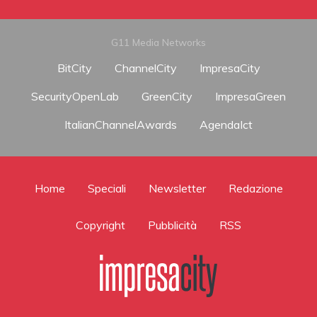
G11 Media Networks
BitCity
ChannelCity
ImpresaCity
SecurityOpenLab
GreenCity
ImpresaGreen
ItalianChannelAwards
AgendaIct
Home
Speciali
Newsletter
Redazione
Copyright
Pubblicità
RSS