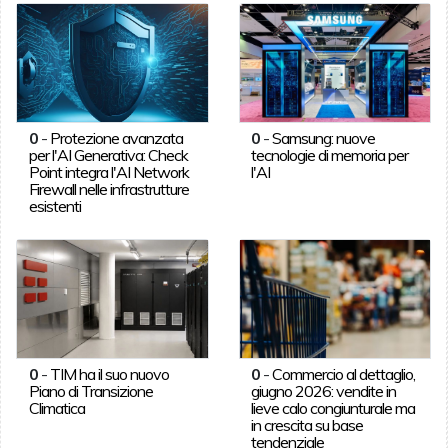
0
-
Protezione avanzata
0
-
Samsung: nuove
per l'AI Generativa: Check
tecnologie di memoria per
Point integra l'AI Network
l'AI
Firewall nelle infrastrutture
esistenti
0
-
TIM ha il suo nuovo
0
-
Commercio al dettaglio,
Piano di Transizione
giugno 2026: vendite in
Climatica
lieve calo congiunturale ma
in crescita su base
tendenziale