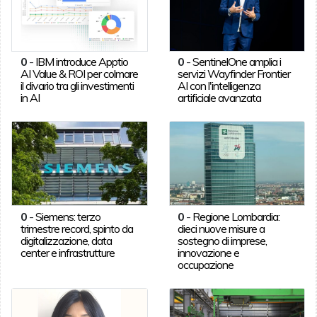
0
-
IBM introduce Apptio
0
-
SentinelOne amplia i
AI Value & ROI per colmare
servizi Wayfinder Frontier
il divario tra gli investimenti
AI con l'intelligenza
in AI
artificiale avanzata
0
-
Siemens: terzo
0
-
Regione Lombardia:
trimestre record, spinto da
dieci nuove misure a
digitalizzazione, data
sostegno di imprese,
center e infrastrutture
innovazione e
occupazione