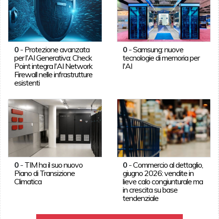
0
-
Protezione avanzata
0
-
Samsung: nuove
per l'AI Generativa: Check
tecnologie di memoria per
Point integra l'AI Network
l'AI
Firewall nelle infrastrutture
esistenti
0
-
TIM ha il suo nuovo
0
-
Commercio al dettaglio,
Piano di Transizione
giugno 2026: vendite in
Climatica
lieve calo congiunturale ma
in crescita su base
tendenziale