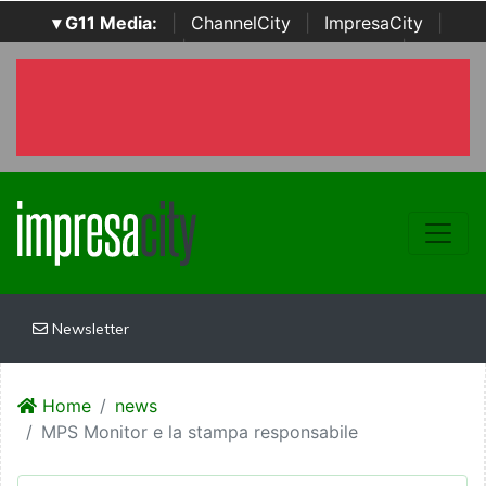
▾ G11 Media:
|
ChannelCity
|
ImpresaCity
|
SecurityOpenLab
|
Italian Channel Awards
|
Italian
Project Awards
|
Italian Security Awards
|
...
Newsletter
Home
news
MPS Monitor e la stampa responsabile