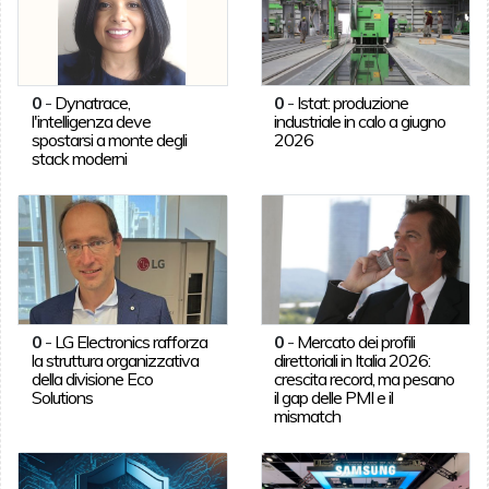
0
-
Dynatrace,
0
-
Istat: produzione
l'intelligenza deve
industriale in calo a giugno
spostarsi a monte degli
2026
stack moderni
0
-
LG Electronics rafforza
0
-
Mercato dei profili
la struttura organizzativa
direttoriali in Italia 2026:
della divisione Eco
crescita record, ma pesano
Solutions
il gap delle PMI e il
mismatch