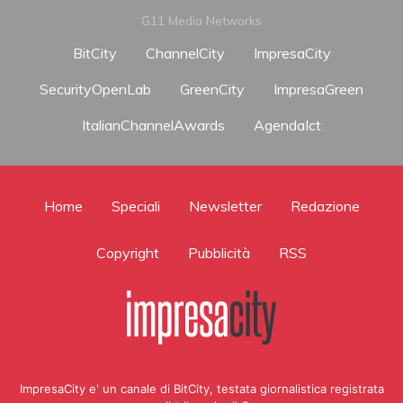
G11 Media Networks
BitCity
ChannelCity
ImpresaCity
SecurityOpenLab
GreenCity
ImpresaGreen
ItalianChannelAwards
AgendaIct
Home
Speciali
Newsletter
Redazione
Copyright
Pubblicità
RSS
ImpresaCity e' un canale di BitCity, testata giornalistica registrata