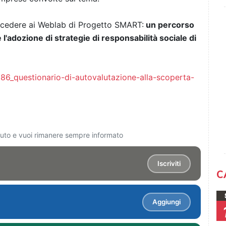
accedere ai Weblab di Progetto SMART:
un percorso
l'adozione di strategie di responsabilità sociale di
6_questionario-di-autovalutazione-alla-scoperta-
ciuto e vuoi rimanere sempre informato
Iscriviti
C
Aggiungi