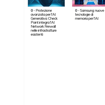
0
-
Protezione
0
-
Samsung: nuove
avanzata per l'AI
tecnologie di
Generativa: Check
memoria per l'AI
Point integra l'AI
Network Firewall
nelle infrastrutture
esistenti