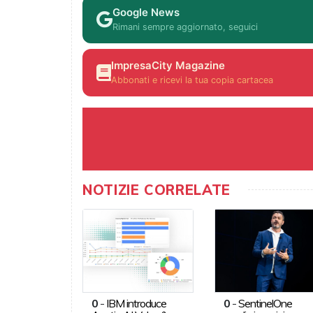
Google News
Rimani sempre aggiornato, seguici
ImpresaCity Magazine
Abbonati e ricevi la tua copia cartacea
NOTIZIE CORRELATE
0
-
IBM introduce
0
-
SentinelOne