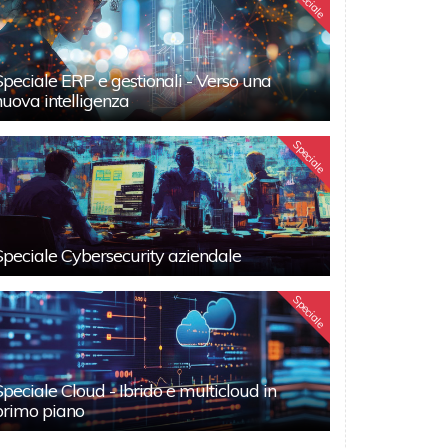
Speciale
Speciale ERP e gestionali - Verso una
nuova intelligenza
Speciale
Speciale Cybersecurity aziendale
Speciale
Speciale Cloud - Ibrido e multicloud in
primo piano