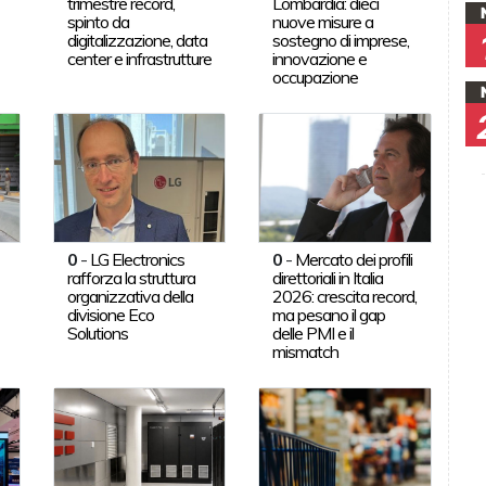
trimestre record,
Lombardia: dieci
spinto da
nuove misure a
digitalizzazione, data
sostegno di imprese,
center e infrastrutture
innovazione e
occupazione
0
-
LG Electronics
0
-
Mercato dei profili
rafforza la struttura
direttoriali in Italia
organizzativa della
2026: crescita record,
divisione Eco
ma pesano il gap
Solutions
delle PMI e il
mismatch