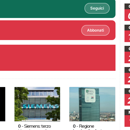
Seguici
Abbonati
0
-
Siemens: terzo
0
-
Regione