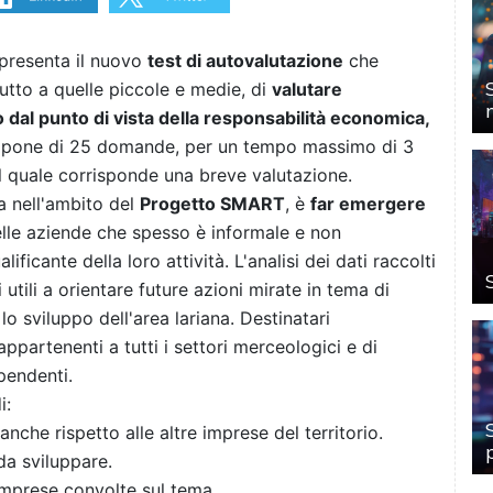
presenta il nuovo
test di autovalutazione
che
tutto a quelle piccole e medie, di
valutare
al punto di vista della responsabilità economica,
ompone di 25 domande, per un tempo massimo di 3
l quale corrisponde una breve valutazione.
sa nell'ambito del
Progetto SMART
, è
far emergere
lle aziende che spesso è informale e non
lificante della loro attività.
L'analisi dei dati raccolti
 utili a orientare future azioni mirate in tema di
 lo sviluppo dell'area lariana.
Destinatari
 appartenenti a tutti i settori merceologici e di
pendenti.
i:
anche rispetto alle altre imprese del territorio.
da sviluppare.
imprese convolte sul tema.