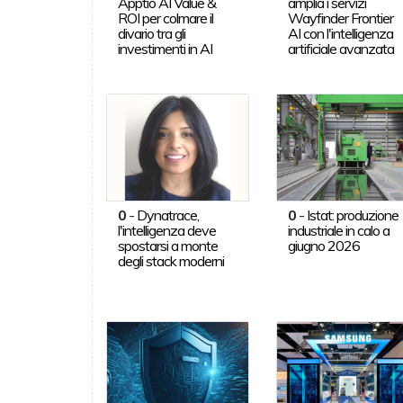
Apptio AI Value &
amplia i servizi
ROI per colmare il
Wayfinder Frontier
divario tra gli
AI con l'intelligenza
investimenti in AI
artificiale avanzata
0
-
Dynatrace,
0
-
Istat: produzione
l'intelligenza deve
industriale in calo a
spostarsi a monte
giugno 2026
degli stack moderni