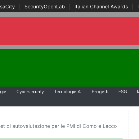
saCity
|
SecurityOpenLab
|
Italian Channel Awards
|
Awards
|
...
gie
Cybersecurity
Tecnologie AI
Progetti
ESG
 test di autovalutazione per le PMI di Como e Lecco