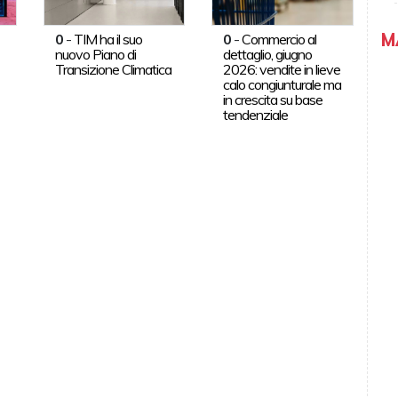
M
0
-
TIM ha il suo
0
-
Commercio al
nuovo Piano di
dettaglio, giugno
Transizione Climatica
2026: vendite in lieve
calo congiunturale ma
in crescita su base
tendenziale