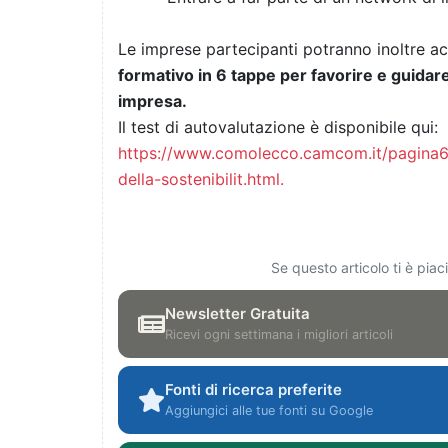
Le imprese partecipanti potranno inoltre 
formativo in 6 tappe per favorire e guidare 
impresa.
Il test di autovalutazione è disponibile qui:
https://www.comolecco.camcom.it/pagina68
della-sostenibilit.html.
Se questo articolo ti è pia
Newsletter Gratuita
Ricevi ogni settimana i migliori articoli
Fonti di ricerca preferite
Aggiungici alle tue fonti su Google