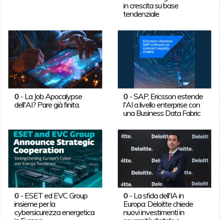
in crescita su base
tendenziale
0
-
La Job Apocalypse
0
-
SAP, Ericsson estende
dell'AI? Pare già finita.
l'AI a livello enterprise con
una Business Data Fabric
0
-
ESET ed EVC Group
0
-
La sfida dell'IA in
insieme per la
Europa: Deloitte chiede
cybersicurezza energetica
nuovi investimenti in