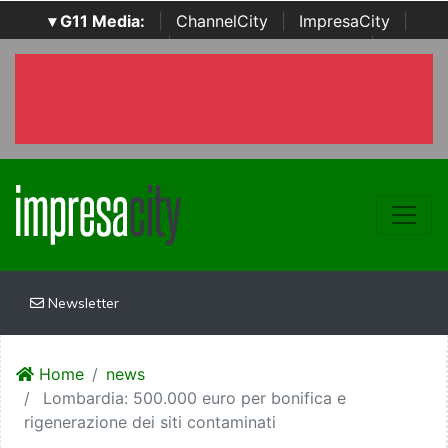
▾ G11 Media:
|
ChannelCity
|
ImpresaCity
|
SecurityOpenLab
|
Italian Channel Awards
|
Italian
Project Awards
|
Italian Security Awards
|
...
Newsletter
Home
news
Lombardia: 500.000 euro per bonifica e
rigenerazione dei siti contaminati