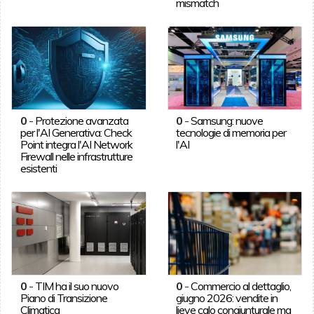
mismatch
0
-
Protezione avanzata
0
-
Samsung: nuove
per l'AI Generativa: Check
tecnologie di memoria per
Point integra l'AI Network
l'AI
Firewall nelle infrastrutture
esistenti
0
-
TIM ha il suo nuovo
0
-
Commercio al dettaglio,
Piano di Transizione
giugno 2026: vendite in
Climatica
lieve calo congiunturale ma