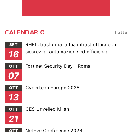
CALENDARIO
Tutto
RHEL: trasforma la tua infrastruttura con
SET
sicurezza, automazione ed efficienza
16
Fortinet Security Day - Roma
OTT
07
Cybertech Europe 2026
OTT
13
CES Unveiled Milan
OTT
21
NetEye Conference 2026
OTT