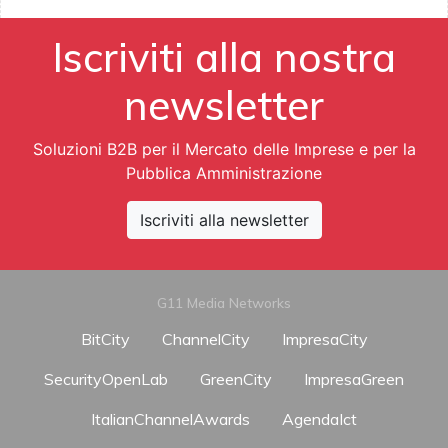
Iscriviti alla nostra
newsletter
Soluzioni B2B per il Mercato delle Imprese e per la
Pubblica Amministrazione
Iscriviti alla newsletter
G11 Media Networks
BitCity
ChannelCity
ImpresaCity
SecurityOpenLab
GreenCity
ImpresaGreen
ItalianChannelAwards
AgendaIct