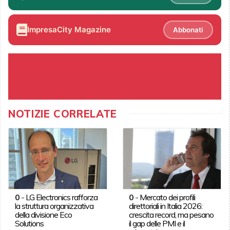
ImpresaCity Magazine
Abbonati
NOTIZIE CORRELATE
0
-
LG Electronics rafforza
0
-
Mercato dei profili
la struttura organizzativa
direttoriali in Italia 2026:
della divisione Eco
crescita record, ma pesano
Solutions
il gap delle PMI e il