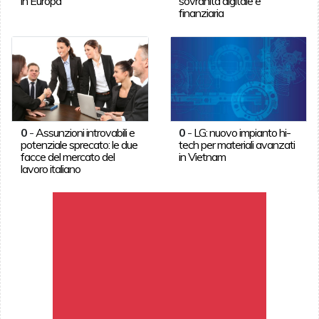
in Europa
sovranità digitale e
finanziaria
0
-
Assunzioni introvabili e
0
-
LG: nuovo impianto hi-
potenziale sprecato: le due
tech per materiali avanzati
facce del mercato del
in Vietnam
lavoro italiano