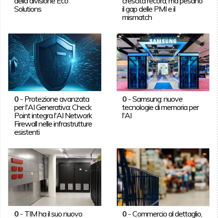
della divisione Eco
crescita record, ma pesano
Solutions
il gap delle PMI e il
mismatch
0
-
Protezione avanzata
0
-
Samsung: nuove
per l'AI Generativa: Check
tecnologie di memoria per
Point integra l'AI Network
l'AI
Firewall nelle infrastrutture
esistenti
0
-
TIM ha il suo nuovo
0
-
Commercio al dettaglio,