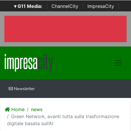
▾ G11 Media:
|
ChannelCity
|
ImpresaCity
|
SecurityOpenLab
|
Italian Channel Awards
|
Italian
Project Awards
|
Italian Security Awards
|
...
Newsletter
Home
news
Green Network, avanti tutta sulla trasformazione
digitale basata sull’AI