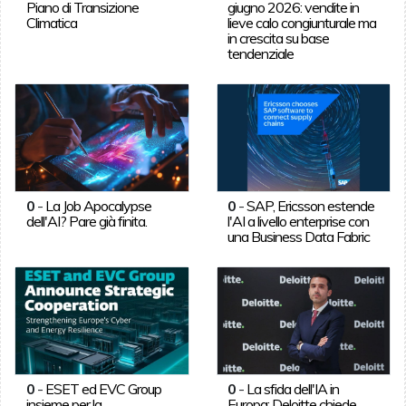
Piano di Transizione
giugno 2026: vendite in
Climatica
lieve calo congiunturale ma
in crescita su base
tendenziale
0
-
La Job Apocalypse
0
-
SAP, Ericsson estende
dell'AI? Pare già finita.
l'AI a livello enterprise con
una Business Data Fabric
0
-
ESET ed EVC Group
0
-
La sfida dell'IA in
insieme per la
Europa: Deloitte chiede