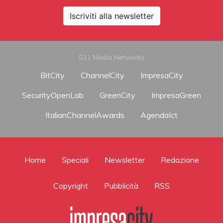
Iscriviti alla newsletter
G11 Media Networks
BitCity
ChannelCity
ImpresaCity
SecurityOpenLab
GreenCity
ImpresaGreen
ItalianChannelAwards
AgendaIct
Home
Speciali
Newsletter
Redazione
Copyright
Pubblicità
RSS