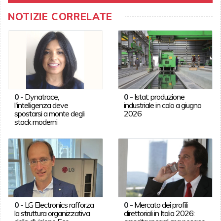
NOTIZIE CORRELATE
0
-
Dynatrace,
0
-
Istat: produzione
l'intelligenza deve
industriale in calo a giugno
spostarsi a monte degli
2026
stack moderni
0
-
LG Electronics rafforza
0
-
Mercato dei profili
la struttura organizzativa
direttoriali in Italia 2026: