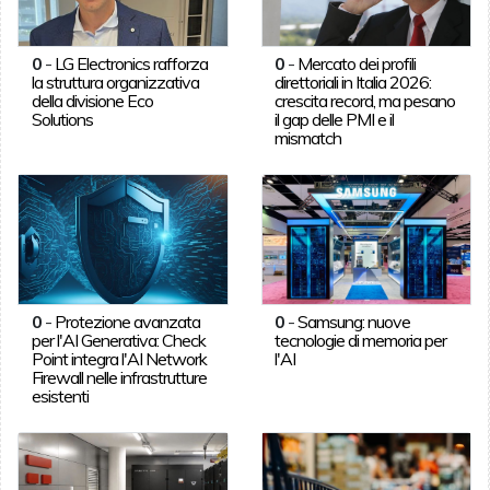
0
-
LG Electronics rafforza
0
-
Mercato dei profili
la struttura organizzativa
direttoriali in Italia 2026:
della divisione Eco
crescita record, ma pesano
Solutions
il gap delle PMI e il
mismatch
0
-
Protezione avanzata
0
-
Samsung: nuove
per l'AI Generativa: Check
tecnologie di memoria per
Point integra l'AI Network
l'AI
Firewall nelle infrastrutture
esistenti