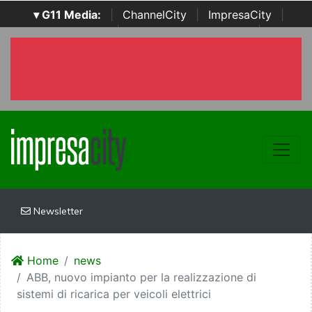
▾ G11 Media:
|
ChannelCity
|
ImpresaCity
|
SecurityOpenLab
|
Italian Channel Awards
|
Italian
Project Awards
|
Italian Security Awards
|
...
Newsletter
Home
news
ABB, nuovo impianto per la realizzazione di
sistemi di ricarica per veicoli elettrici