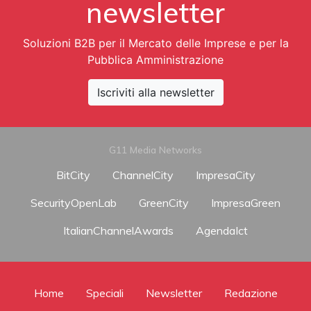
newsletter
Soluzioni B2B per il Mercato delle Imprese e per la
Pubblica Amministrazione
Iscriviti alla newsletter
G11 Media Networks
BitCity
ChannelCity
ImpresaCity
SecurityOpenLab
GreenCity
ImpresaGreen
ItalianChannelAwards
AgendaIct
Home
Speciali
Newsletter
Redazione