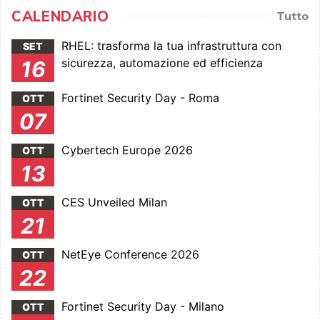
CALENDARIO
Tutto
RHEL: trasforma la tua infrastruttura con
SET
sicurezza, automazione ed efficienza
16
Fortinet Security Day - Roma
OTT
07
Cybertech Europe 2026
OTT
13
CES Unveiled Milan
OTT
21
NetEye Conference 2026
OTT
22
Fortinet Security Day - Milano
OTT