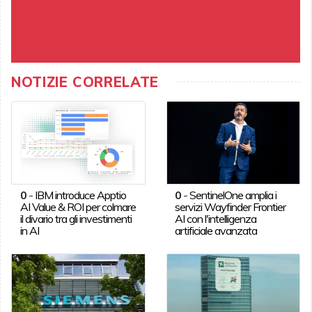
NOTIZIE CORRELATE
0
-
IBM introduce Apptio
0
-
SentinelOne amplia i
AI Value & ROI per colmare
servizi Wayfinder Frontier
il divario tra gli investimenti
AI con l'intelligenza
in AI
artificiale avanzata