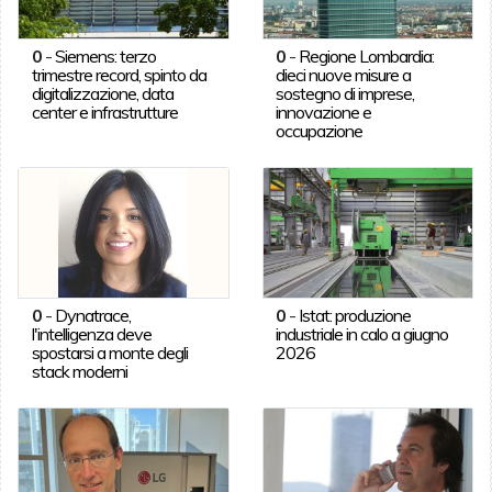
0
-
Siemens: terzo
0
-
Regione Lombardia:
trimestre record, spinto da
dieci nuove misure a
digitalizzazione, data
sostegno di imprese,
center e infrastrutture
innovazione e
occupazione
0
-
Dynatrace,
0
-
Istat: produzione
l'intelligenza deve
industriale in calo a giugno
spostarsi a monte degli
2026
stack moderni