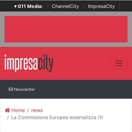
▾ G11 Media:
|
ChannelCity
|
ImpresaCity
|
SecurityOpenLab
|
Italian Channel Awards
|
Italian
Project Awards
|
Italian Security Awards
|
...
Newsletter
Home
news
La Commissione Europea esternalizza l’It