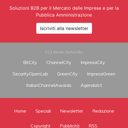
Soluzioni B2B per il Mercato delle Imprese e per la
Pubblica Amministrazione
Iscriviti alla newsletter
G11 Media Networks
BitCity
ChannelCity
ImpresaCity
SecurityOpenLab
GreenCity
ImpresaGreen
ItalianChannelAwards
AgendaIct
Home
Speciali
Newsletter
Redazione
Copyright
Pubblicità
RSS