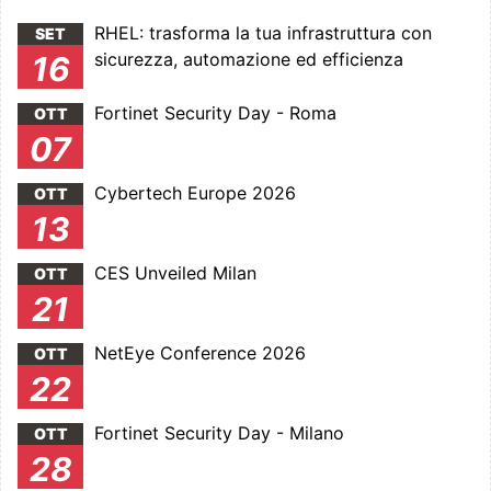
RHEL: trasforma la tua infrastruttura con
SET
sicurezza, automazione ed efficienza
16
Fortinet Security Day - Roma
OTT
07
Cybertech Europe 2026
OTT
13
CES Unveiled Milan
OTT
21
NetEye Conference 2026
OTT
22
Fortinet Security Day - Milano
OTT
28