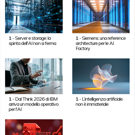
1
-
Server e storage: la
1
-
Siemens: una reference
spinta dell'AI non si ferma
architecture per le AI
Factory
1
-
Dal Think 2026 di IBM
1
-
L’intelligenza artificiale
arriva un modello operativo
non è immateriale
per l'AI