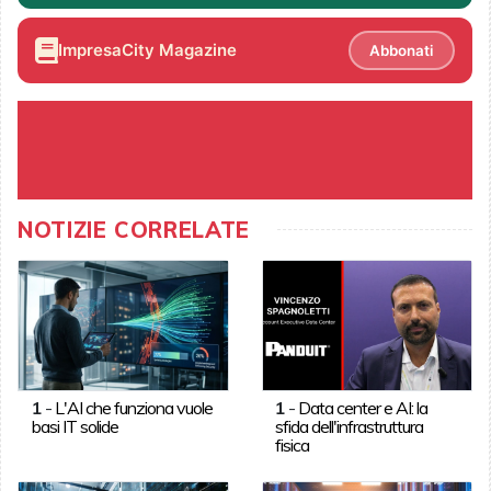
ImpresaCity Magazine
Abbonati
NOTIZIE CORRELATE
1
-
L'AI che funziona vuole
1
-
Data center e AI: la
basi IT solide
sfida dell'infrastruttura
fisica