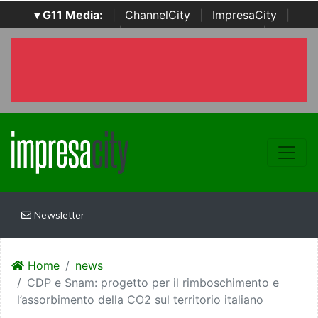
▾ G11 Media:
|
ChannelCity
|
ImpresaCity
|
SecurityOpenLab
|
Italian Channel Awards
|
Italian
Project Awards
|
Italian Security Awards
|
...
Newsletter
Home
news
CDP e Snam: progetto per il rimboschimento e
l’assorbimento della CO2 sul territorio italiano