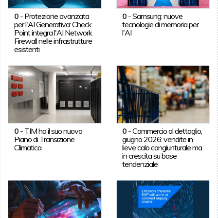
0
-
Protezione avanzata
0
-
Samsung: nuove
per l'AI Generativa: Check
tecnologie di memoria per
Point integra l'AI Network
l'AI
Firewall nelle infrastrutture
esistenti
0
-
TIM ha il suo nuovo
0
-
Commercio al dettaglio,
Piano di Transizione
giugno 2026: vendite in
Climatica
lieve calo congiunturale ma
in crescita su base
tendenziale