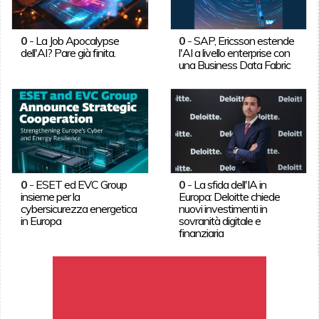
0
-
La Job Apocalypse
0
-
SAP, Ericsson estende
dell'AI? Pare già finita.
l'AI a livello enterprise con
una Business Data Fabric
0
-
ESET ed EVC Group
0
-
La sfida dell'IA in
insieme per la
Europa: Deloitte chiede
cybersicurezza energetica
nuovi investimenti in
in Europa
sovranità digitale e
finanziaria