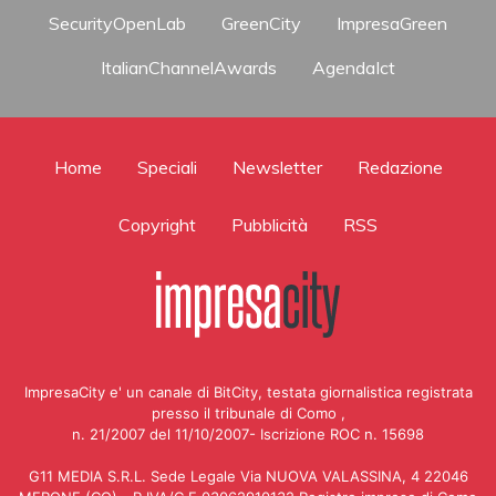
SecurityOpenLab
GreenCity
ImpresaGreen
ItalianChannelAwards
AgendaIct
Home
Speciali
Newsletter
Redazione
Copyright
Pubblicità
RSS
ImpresaCity e' un canale di BitCity, testata giornalistica registrata
presso il tribunale di Como ,
n. 21/2007 del 11/10/2007- Iscrizione ROC n. 15698
G11 MEDIA S.R.L. Sede Legale Via NUOVA VALASSINA, 4 22046