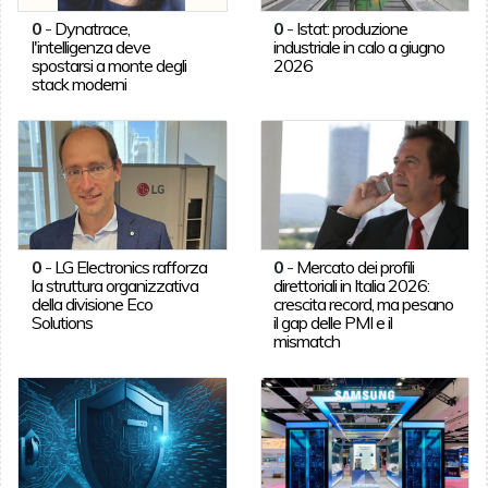
0
-
Dynatrace,
0
-
Istat: produzione
l'intelligenza deve
industriale in calo a giugno
spostarsi a monte degli
2026
stack moderni
0
-
LG Electronics rafforza
0
-
Mercato dei profili
la struttura organizzativa
direttoriali in Italia 2026:
della divisione Eco
crescita record, ma pesano
Solutions
il gap delle PMI e il
mismatch