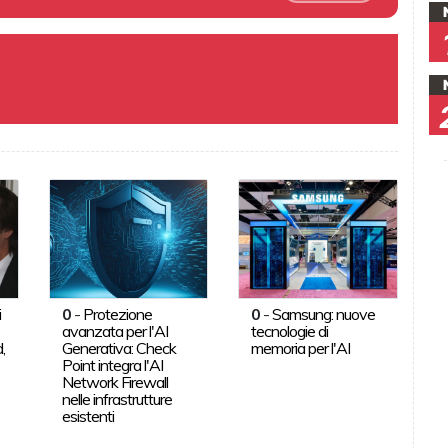
i
0
-
Protezione
0
-
Samsung: nuove
avanzata per l'AI
tecnologie di
,
Generativa: Check
memoria per l'AI
Point integra l'AI
Network Firewall
nelle infrastrutture
esistenti