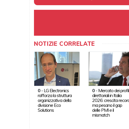
NOTIZIE CORRELATE
0
-
LG Electronics
0
-
Mercato dei profil
rafforza la struttura
direttoriali in Italia
organizzativa della
2026: crescita record
divisione Eco
ma pesano il gap
Solutions
delle PMI e il
mismatch