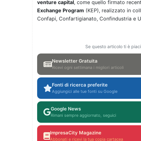
venture capital
, come quello firmato recen
Exchange Program
(KEP), realizzato in co
Confapi, Confartigianato, Confindustria e 
Se questo articolo ti è pia
Newsletter Gratuita
Ricevi ogni settimana i migliori articoli
Fonti di ricerca preferite
Aggiungici alle tue fonti su Google
Google News
Rimani sempre aggiornato, seguici
ImpresaCity Magazine
Abbonati e ricevi la tua copia cartacea