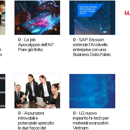
M
0
-
La Job
0
-
SAP, Ericsson
Apocalypse dell'AI?
estende l'AI a livello
e
Pare già finita.
enterprise con una
a
Business Data Fabric
0
-
Assunzioni
0
-
LG: nuovo
introvabili e
impianto hi-tech per
potenziale sprecato:
materiali avanzati in
le due facce del
Vietnam