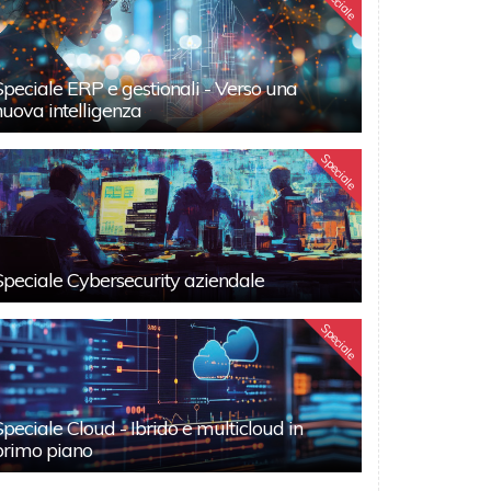
Speciale
Speciale ERP e gestionali - Verso una
nuova intelligenza
Speciale
Speciale Cybersecurity aziendale
Speciale
Speciale Cloud - Ibrido e multicloud in
primo piano