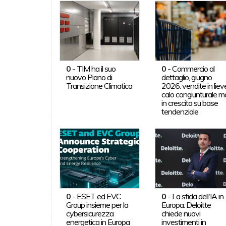
0
-
TIM ha il suo
0
-
Commercio al
nuovo Piano di
dettaglio, giugno
Transizione Climatica
2026: vendite in liev
calo congiunturale m
in crescita su base
tendenziale
0
-
ESET ed EVC
0
-
La sfida dell'IA in
Group insieme per la
Europa: Deloitte
cybersicurezza
chiede nuovi
energetica in Europa
investimenti in