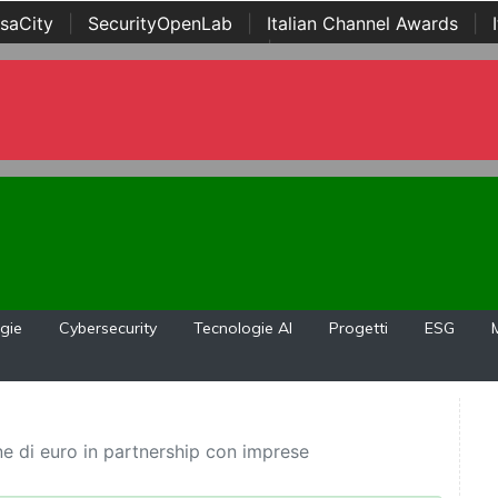
saCity
|
SecurityOpenLab
|
Italian Channel Awards
|
Awards
|
...
gie
Cybersecurity
Tecnologie AI
Progetti
ESG
ne di euro in partnership con imprese