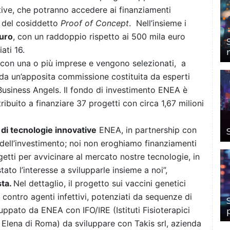
tive, che potranno accedere ai finanziamenti
o del cosiddetto
Proof of Concept
. Nell’insieme i
euro
, con un raddoppio rispetto ai 500 mila euro
ati 16.
e con una o più imprese e vengono selezionati, a
 da un’apposita commissione costituita da esperti
 Business Angels. Il fondo di investimento ENEA è
ribuito a finanziare 37 progetti con circa 1,67 milioni
di tecnologie innovative
ENEA, in partnership con
o dell’investimento; noi non eroghiamo finanziamenti
getti per avvicinare al mercato nostre tecnologie, in
to l’interesse a svilupparle insieme a noi”,
sta.
Nel dettaglio, il progetto sui vaccini genetici
contro agenti infettivi, potenziati da sequenze di
uppato da ENEA con IFO/IRE (Istituti Fisioterapici
a Elena di Roma) da sviluppare con Takis srl, azienda