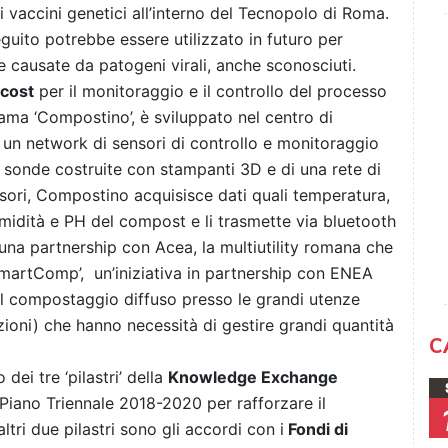
ei vaccini genetici all’interno del Tecnopolo di Roma.
guito potrebbe essere utilizzato in futuro per
 causate da patogeni virali, anche sconosciuti.
 cost
per il monitoraggio e il controllo del processo
ama ‘Compostino’, è sviluppato nel centro di
 un network di sensori di controllo e monitoraggio
 sonde costruite con stampanti 3D e di una rete di
nsori, Compostino acquisisce dati quali temperatura,
midità e PH del compost e li trasmette via bluetooth
una partnership con Acea, la multiutility romana che
‘SmartComp’, un’iniziativa in partnership con ENEA
del compostaggio diffuso presso le grandi utenze
zioni) che hanno necessità di gestire grandi quantità
C
 dei tre ‘pilastri’ della
Knowledge Exchange
 Piano Triennale 2018-2020 per rafforzare il
ltri due pilastri sono gli accordi con i
Fondi di