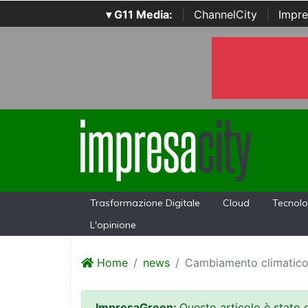
▾ G11 Media:
|
ChannelCity
|
Impre
Trasformazione Digitale
Cloud
Tecnolo
L'opinione
Home
news
Cambiamento climatico:
ImpresaGreen:
Questo articolo è stato