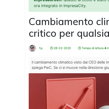
ora integrato in ImpresaCity.
Cambiamento clim
critico per qualsi
f.p.
28-02-2020
Tempo di lettura
4
m
Il cambiamento climatico visto dai CEO delle
spiega PwC. Se ci si muove nella direzione giu