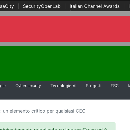
saCity
|
SecurityOpenLab
|
Italian Channel Awards
|
Awards
|
...
gie
Cybersecurity
Tecnologie AI
Progetti
ESG
 un elemento critico per qualsiasi CEO
 originariamente pubblicato su ImpresaGreen ed è