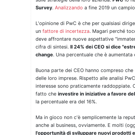
Survey
.
Analizzando
a fine 2019 un campion
L'opinione di PwC è che per qualsiasi dirig
un
fattore di incertezza
. Magari perché toc
deve affrontare nuove aspettative "immateria
cifra di sintesi.
Il 24% dei CEO si dice "es
change
. Una percentuale che è aumentata di
Buona parte dei CEO hanno compreso che è 
delle loro imprese. Rispetto alle analisi PwC
interesse sono praticamente raddoppiate. 
fatto che
investire in iniziative a favore d
la percentuale era del 16%.
Ma in gioco non c'è semplicemente la repu
anche al business, ovviamente. E molti (ogg
l'opportunità di sviluppare nuovi prodotti e