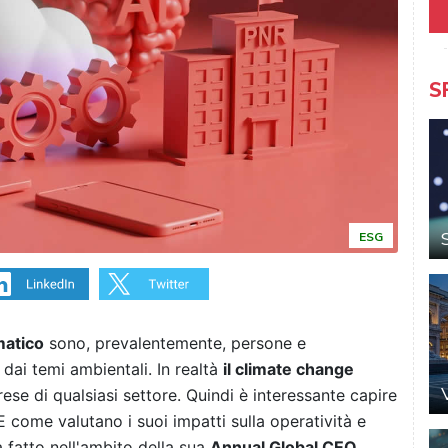
S
ESG
matico
sono, prevalentemente, persone e
dai temi ambientali. In realtà
il climate change
ese di qualsiasi settore. Quindi è interessante capire
come valutano i suoi impatti sulla operatività e
 fatto nell'ambito della sua
Annual Global CEO