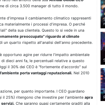
e di circa 3.500 manager di tutto il mondo.
ente d'impresa il cambiamento climatico rappresenti
ca materialmente i processi d'impresa. O perché
li" della sua clientela. Questo lo si vede in una
tremamente preoccupato" riguardo al climate
 un quarto rispetto all'analisi dell'anno precedente.
opportuno agire per ridurre l'impatto ambientale
 di dieci anni fa, le percentuali relative a questo
Oggi il 30% dei CEO è "fortemente d'accordo" sul
ell'ambiente porta vantaggi reputazionali.
Nel 2010
tazione, per quanto importante. I CEO guardano
i il 25%) ritengono che investire per l'ambiente
apra
 servizi.
Che saranno quasi certamente graditi alla