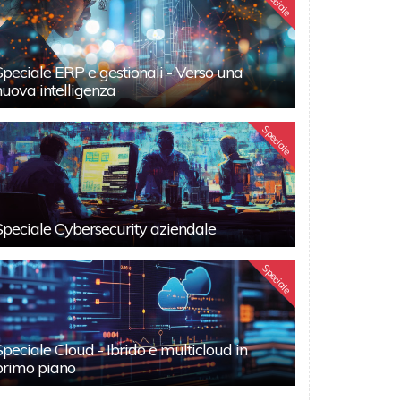
Speciale
Speciale ERP e gestionali - Verso una
nuova intelligenza
Speciale
Speciale Cybersecurity aziendale
Speciale
Speciale Cloud - Ibrido e multicloud in
primo piano