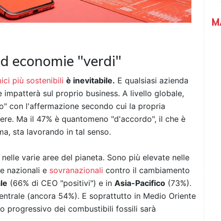
M
d economie "verdi"
ci più sostenibili
è inevitabile.
E qualsiasi azienda
impatterà sul proprio business. A livello globale,
o" con l'affermazione secondo cui la propria
ere. Ma il 47% è quantomeno "d'accordo", il che è
a, sta lavorando in tal senso.
elle varie aree del pianeta. Sono più elevate nelle
ve nazionali e
sovranazionali
contro il cambiamento
le
(66% di CEO "positivi") e in
Asia-Pacifico
(73%).
ntrale (ancora 54%). E soprattutto in Medio Oriente
 progressivo dei combustibili fossili sarà