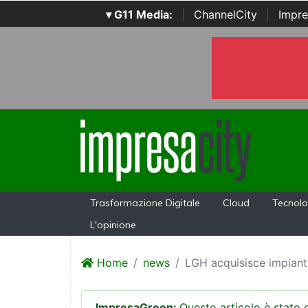
▾ G11 Media:
|
ChannelCity
|
Impre
Trasformazione Digitale
Cloud
Tecnolo
L'opinione
Home
news
LGH acquisisce impianto
ImpresaGreen:
Questo articolo è stato