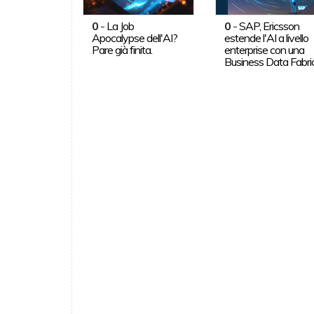
0
-
La Job
0
-
SAP, Ericsson
Apocalypse dell'AI?
estende l'AI a livello
Pare già finita.
enterprise con una
Business Data Fabri