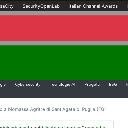
saCity
|
SecurityOpenLab
|
Italian Channel Awards
|
Awards
|
...
gie
Cybersecurity
Tecnologie AI
Progetti
ESG
 a biomassa Agritre di Sant'Agata di Puglia (FG)
 originariamente pubblicato su ImpresaGreen ed è