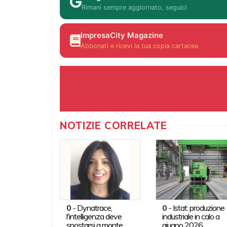
Rimani sempre aggiornato, seguici
ImpresaCity Magazine
Abbonati e ricevi la tua copia cartacea
NOTIZIE CORRELATE
0
-
Dynatrace,
0
-
Istat: produzione
l'intelligenza deve
industriale in calo a
spostarsi a monte
giugno 2026