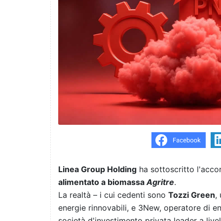
Linea Group Holding
ha sottoscritto l'acco
alimentato a biomassa
Agritre
.
La realtà – i cui cedenti sono
Tozzi Green
,
energie rinnovabili, e 3New, operatore di en
società d'investimento privata leader a live