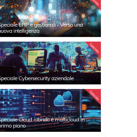
Speciale
Speciale ERP e gestionali - Verso una
nuova intelligenza
Speciale
Speciale Cybersecurity aziendale
Speciale
Speciale Cloud - Ibrido e multicloud in
primo piano