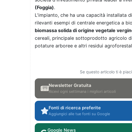
(Foggia)
.
L'impianto, che ha una capacità installata d
rilevanti esempi di centrale energetica a b
biomassa solida di origine vegetale vergi
cereali, principale sottoprodotto agricolo d
potature arboree e altri residui agroforestali
Se questo articolo ti è pia
Newsletter Gratuita
Ricevi ogni settimana i migliori articoli
Fonti di ricerca preferite
Aggiungici alle tue fonti su Google
Google News