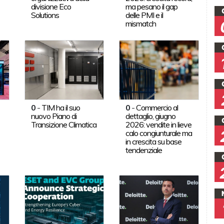
divisione Eco
ma pesano il gap
Solutions
delle PMI e il
mismatch
0
-
TIM ha il suo
0
-
Commercio al
nuovo Piano di
dettaglio, giugno
Transizione Climatica
2026: vendite in lieve
calo congiunturale ma
in crescita su base
tendenziale