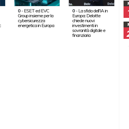
0
-
ESET ed EVC
0
-
La sfida dell'IA in
Group insieme per la
Europa: Deloitte
cybersicurezza
chiede nuovi
c
energetica in Europa
investimenti in
sovranità digitale e
finanziaria