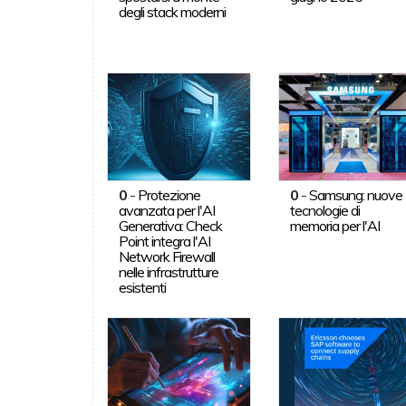
degli stack moderni
0
-
Protezione
0
-
Samsung: nuove
avanzata per l'AI
tecnologie di
Generativa: Check
memoria per l'AI
Point integra l'AI
Network Firewall
nelle infrastrutture
esistenti