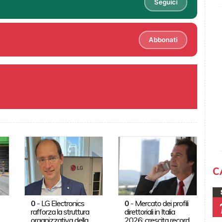
Seguici
Abbonati
C
0
-
LG Electronics
0
-
Mercato dei profili
rafforza la struttura
direttoriali in Italia
organizzativa della
2026: crescita record,