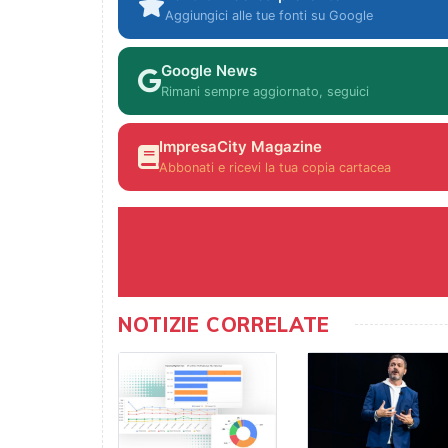
Aggiungici alle tue fonti su Google
Google News
Rimani sempre aggiornato, seguici
ImpresaCity Magazine
Abbonati e ricevi la tua copia cartacea
NOTIZIE CORRELATE