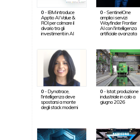
0
-
IBM introduce
0
-
SentinelOne
Apptio AI Value &
amplia i servizi
ROI per colmare il
Wayfinder Frontier
divario tra gli
AI con l'intelligenza
investimenti in AI
artificiale avanzata
0
-
Dynatrace,
0
-
Istat: produzione
l'intelligenza deve
industriale in calo a
spostarsi a monte
giugno 2026
degli stack moderni