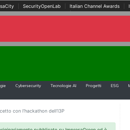
saCity
|
SecurityOpenLab
|
Italian Channel Awards
|
Awards
|
...
gie
Cybersecurity
Tecnologie AI
Progetti
ESG
cetto con l’hackathon dell’I3P
 originariamente pubblicato su ImpresaGreen ed è