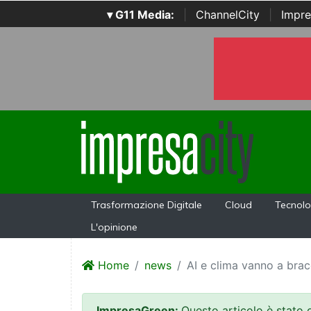
▾ G11 Media:
|
ChannelCity
|
Impre
Trasformazione Digitale
Cloud
Tecnolo
L'opinione
Home
news
AI e clima vanno a brac
ImpresaGreen:
Questo articolo è stato