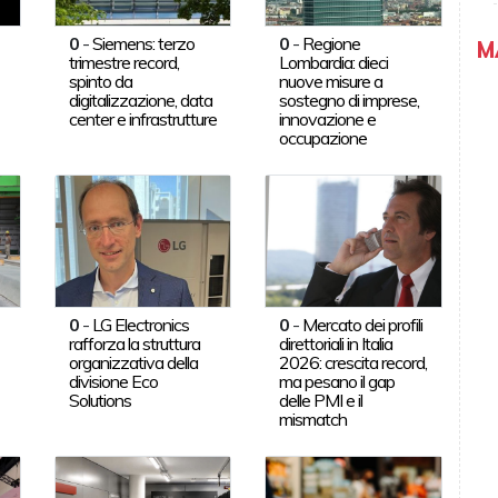
0
-
Siemens: terzo
0
-
Regione
M
trimestre record,
Lombardia: dieci
spinto da
nuove misure a
digitalizzazione, data
sostegno di imprese,
center e infrastrutture
innovazione e
occupazione
0
-
LG Electronics
0
-
Mercato dei profili
rafforza la struttura
direttoriali in Italia
organizzativa della
2026: crescita record,
divisione Eco
ma pesano il gap
Solutions
delle PMI e il
mismatch