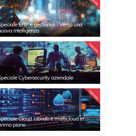
Speciale
Speciale ERP e gestionali - Verso una
nuova intelligenza
Speciale
Speciale Cybersecurity aziendale
Speciale
Speciale Cloud - Ibrido e multicloud in
primo piano