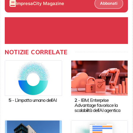
ImpresaCity Magazine
Abbonati
NOTIZIE CORRELATE
5
-
L’impatto umano dell’AI
2
-
IBM, Enterprise
Advantage favorisce la
scalabilità dell’AI agentica