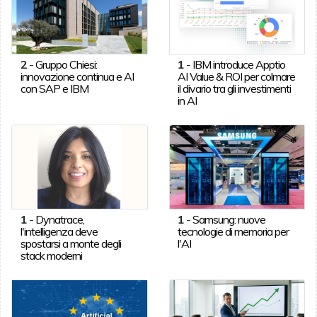
2
-
Gruppo Chiesi:
1
-
IBM introduce Apptio
innovazione continua e AI
AI Value & ROI per colmare
con SAP e IBM
il divario tra gli investimenti
in AI
1
-
Dynatrace,
1
-
Samsung: nuove
l'intelligenza deve
tecnologie di memoria per
spostarsi a monte degli
l'AI
stack moderni