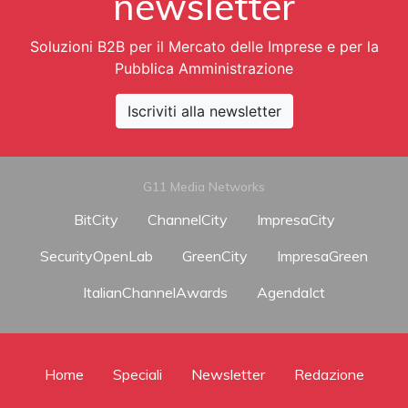
newsletter
Soluzioni B2B per il Mercato delle Imprese e per la
Pubblica Amministrazione
Iscriviti alla newsletter
G11 Media Networks
BitCity
ChannelCity
ImpresaCity
SecurityOpenLab
GreenCity
ImpresaGreen
ItalianChannelAwards
AgendaIct
Home
Speciali
Newsletter
Redazione