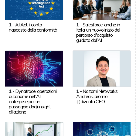
1
-
AI Act, il conto
1
-
Salesforce: anche in
nascosto della conformità
Italia, un nuovo inizio del
percorso d'acquisto
guidato dall’AI
1
-
Dynatrace, operazioni
1
-
Nozomi Networks:
autonome nell'AI
Andrea Carcano
enterprise per un
(ri)diventa CEO
passaggio dagli insight
all'azione