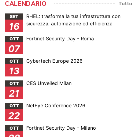
CALENDARIO
Tutto
RHEL: trasforma la tua infrastruttura con
SET
sicurezza, automazione ed efficienza
16
Fortinet Security Day - Roma
OTT
07
Cybertech Europe 2026
OTT
13
CES Unveiled Milan
OTT
21
NetEye Conference 2026
OTT
22
Fortinet Security Day - Milano
OTT