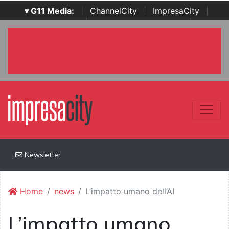
▾ G11 Media:
|
ChannelCity
|
ImpresaCity
|
SecurityOpenLab
|
Italian Channel Awards
|
Italian
Project Awards
|
Italian Security Awards
|
...
Newsletter
Home
news
L’impatto umano dell’AI
L’impatto umano