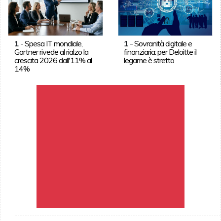
1
-
Spesa IT mondiale,
1
-
Sovranità digitale e
Gartner rivede al rialzo la
finanziaria: per Deloitte il
crescita 2026 dall'11% al
legame è stretto
14%