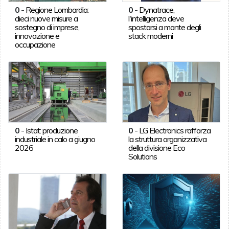
0
-
Regione Lombardia:
0
-
Dynatrace,
dieci nuove misure a
l'intelligenza deve
sostegno di imprese,
spostarsi a monte degli
innovazione e
stack moderni
occupazione
0
-
Istat: produzione
0
-
LG Electronics rafforza
industriale in calo a giugno
la struttura organizzativa
2026
della divisione Eco
Solutions