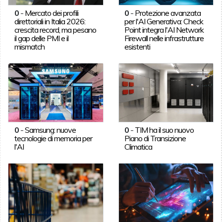
0
-
Mercato dei profili
0
-
Protezione avanzata
direttoriali in Italia 2026:
per l'AI Generativa: Check
crescita record, ma pesano
Point integra l'AI Network
il gap delle PMI e il
Firewall nelle infrastrutture
mismatch
esistenti
0
-
Samsung: nuove
0
-
TIM ha il suo nuovo
tecnologie di memoria per
Piano di Transizione
l'AI
Climatica