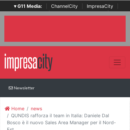
▾ G11 Media:
|
ChannelCity
|
ImpresaCity
|
SecurityOpenLab
|
Italian Channel Awards
|
Italian
Project Awards
|
Italian Security Awards
|
...
Newsletter
Home
news
QUNDIS rafforza il team in Italia: Daniele Dal
Bosco è il nuovo Sales Area Manager per il Nord-
Est