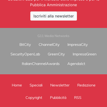
Pubblica Amministrazione
Iscriviti alla newsletter
G11 Media Networks
BitCity
ChannelCity
ImpresaCity
SecurityOpenLab
GreenCity
ImpresaGreen
ItalianChannelAwards
AgendaIct
Home
Speciali
Newsletter
Redazione
Copyright
Pubblicità
RSS