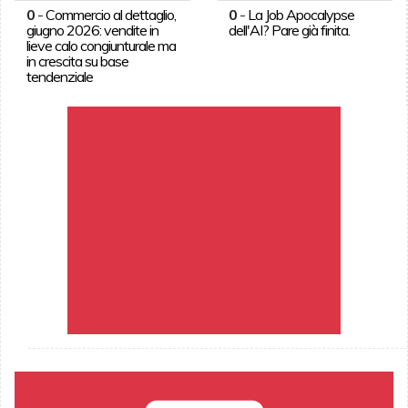
0
-
Commercio al dettaglio,
0
-
La Job Apocalypse
giugno 2026: vendite in
dell'AI? Pare già finita.
lieve calo congiunturale ma
in crescita su base
tendenziale