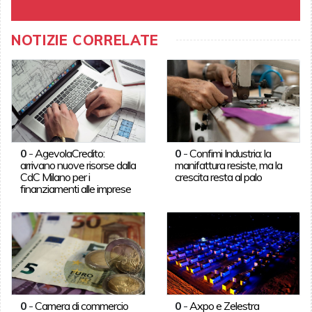
NOTIZIE CORRELATE
0
-
AgevolaCredito:
0
-
Confimi Industria: la
arrivano nuove risorse dalla
manifattura resiste, ma la
CdC Milano per i
crescita resta al palo
finanziamenti alle imprese
0
-
Camera di commercio
0
-
Axpo e Zelestra