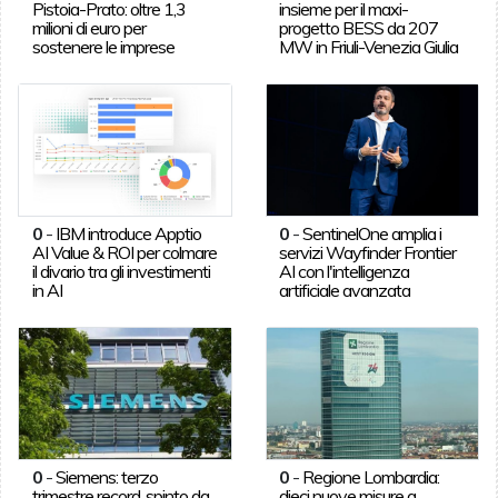
Pistoia-Prato: oltre 1,3
insieme per il maxi-
milioni di euro per
progetto BESS da 207
sostenere le imprese
MW in Friuli-Venezia Giulia
0
-
IBM introduce Apptio
0
-
SentinelOne amplia i
AI Value & ROI per colmare
servizi Wayfinder Frontier
il divario tra gli investimenti
AI con l'intelligenza
in AI
artificiale avanzata
0
-
Siemens: terzo
0
-
Regione Lombardia:
trimestre record, spinto da
dieci nuove misure a