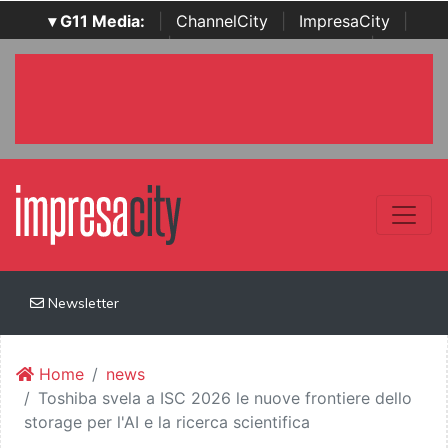
▾ G11 Media:
|
ChannelCity
|
ImpresaCity
|
SecurityOpenLab
|
Italian Channel Awards
|
Italian
Project Awards
|
Italian Security Awards
|
...
Newsletter
Home
news
Toshiba svela a ISC 2026 le nuove frontiere dello
storage per l'AI e la ricerca scientifica