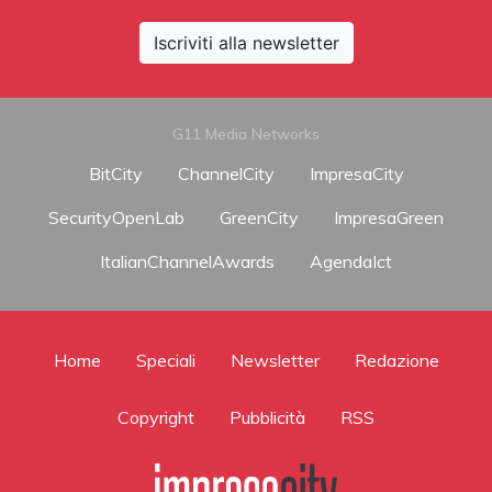
Iscriviti alla newsletter
G11 Media Networks
BitCity
ChannelCity
ImpresaCity
SecurityOpenLab
GreenCity
ImpresaGreen
ItalianChannelAwards
AgendaIct
Home
Speciali
Newsletter
Redazione
Copyright
Pubblicità
RSS