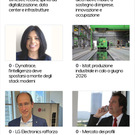
digitalizzazione, data
sostegno di imprese,
center e infrastrutture
innovazione e
occupazione
0
-
Dynatrace,
0
-
Istat: produzione
l'intelligenza deve
industriale in calo a giugno
spostarsi a monte degli
2026
stack moderni
0
-
LG Electronics rafforza
0
-
Mercato dei profili