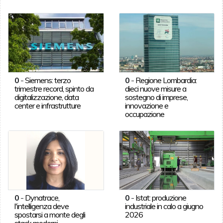
0
-
Siemens: terzo
0
-
Regione Lombardia:
trimestre record, spinto da
dieci nuove misure a
digitalizzazione, data
sostegno di imprese,
center e infrastrutture
innovazione e
occupazione
0
-
Dynatrace,
0
-
Istat: produzione
l'intelligenza deve
industriale in calo a giugno
spostarsi a monte degli
2026
stack moderni