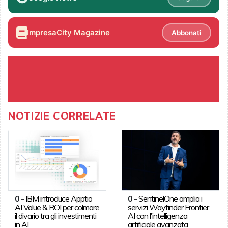
ImpresaCity Magazine
Abbonati
NOTIZIE CORRELATE
0
-
IBM introduce Apptio
0
-
SentinelOne amplia i
AI Value & ROI per colmare
servizi Wayfinder Frontier
il divario tra gli investimenti
AI con l'intelligenza
in AI
artificiale avanzata