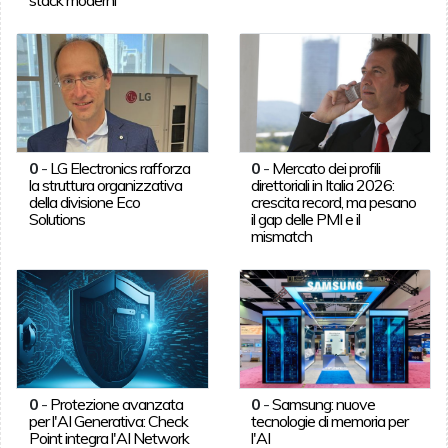
0
-
LG Electronics rafforza
0
-
Mercato dei profili
la struttura organizzativa
direttoriali in Italia 2026:
della divisione Eco
crescita record, ma pesano
Solutions
il gap delle PMI e il
mismatch
0
-
Protezione avanzata
0
-
Samsung: nuove
per l'AI Generativa: Check
tecnologie di memoria per
Point integra l'AI Network
l'AI