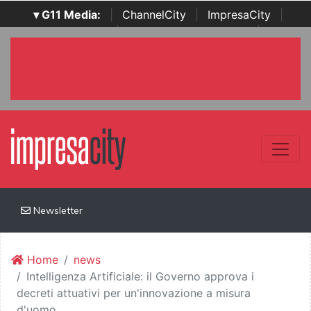
▾ G11 Media:
|
ChannelCity
|
ImpresaCity
|
SecurityOpenLab
|
Italian Channel Awards
|
Italian
Project Awards
|
Italian Security Awards
|
...
Newsletter
Home
news
Intelligenza Artificiale: il Governo approva i
decreti attuativi per un'innovazione a misura
d'uomo