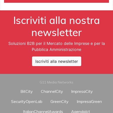
Iscriviti alla nostra
newsletter
Soluzioni B2B per il Mercato delle Imprese e per la
Pubblica Amministrazione
Iscriviti alla newsletter
G11 Media Networks
BitCity
ChannelCity
ImpresaCity
SecurityOpenLab
GreenCity
ImpresaGreen
ItalianChannelAwards
AgendaIct