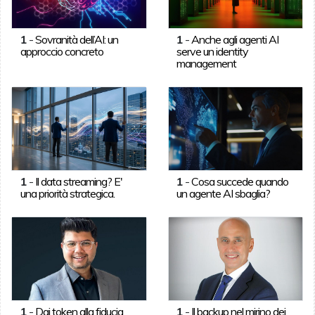
1
-
Sovranità dell’AI: un
1
-
Anche agli agenti AI
approccio concreto
serve un identity
management
1
-
Il data streaming? E'
1
-
Cosa succede quando
una priorità strategica.
un agente AI sbaglia?
1
-
Dai token alla fiducia
1
-
Il backup nel mirino dei