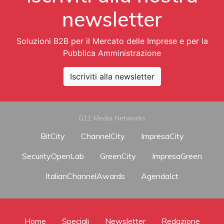
newsletter
Soluzioni B2B per il Mercato delle Imprese e per la
Pubblica Amministrazione
Iscriviti alla newsletter
G11 Media Networks
BitCity
ChannelCity
ImpresaCity
SecurityOpenLab
GreenCity
ImpresaGreen
ItalianChannelAwards
AgendaIct
Home
Speciali
Newsletter
Redazione