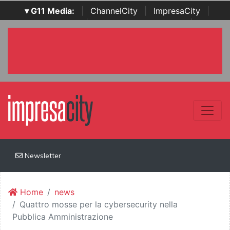
▾ G11 Media:
|
ChannelCity
|
ImpresaCity
|
SecurityOpenLab
|
Italian Channel Awards
|
Italian
Project Awards
|
Italian Security Awards
|
...
Newsletter
Home
news
Quattro mosse per la cybersecurity nella
Pubblica Amministrazione