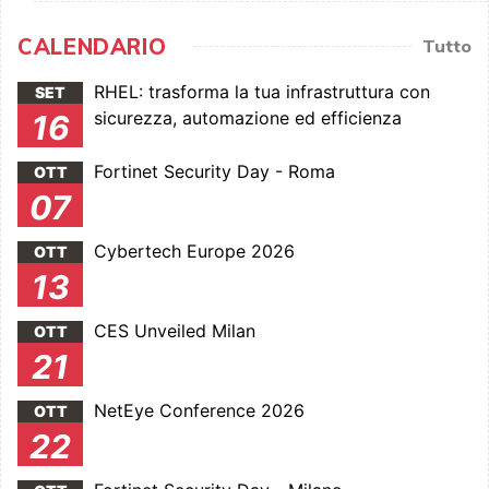
CALENDARIO
Tutto
RHEL: trasforma la tua infrastruttura con
SET
sicurezza, automazione ed efficienza
16
Fortinet Security Day - Roma
OTT
07
Cybertech Europe 2026
OTT
13
CES Unveiled Milan
OTT
21
NetEye Conference 2026
OTT
22