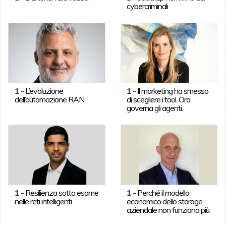
cybercriminali
1
-
L’evoluzione
1
-
Il marketing ha smesso
dell’automazione RAN
di scegliere i tool. Ora
governa gli agenti.
1
-
Resilienza sotto esame
1
-
Perché il modello
nelle reti intelligenti
economico dello storage
aziendale non funziona più