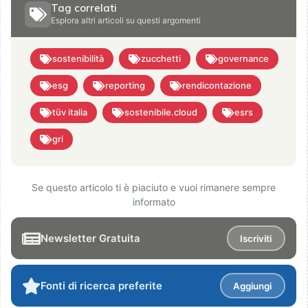
Tag correlati
Esplora altri articoli su questi argomenti
sostenibilità
zucchetti
governance
esg
reporting
rendicontazione
tüv italia
sostenibile.cloud
esrs
gri
Se questo articolo ti è piaciuto e vuoi rimanere sempre
informato
Newsletter Gratuita
Iscriviti
Fonti di ricerca preferite
Aggiungi