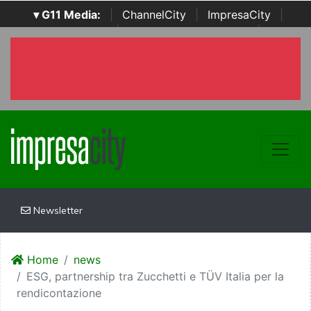
▾ G11 Media:
|
ChannelCity
|
ImpresaCity
|
SecurityOpenLab
|
Italian Channel Awards
|
Italian
Project Awards
|
Italian Security Awards
|
...
Newsletter
Home
news
ESG, partnership tra Zucchetti e TÜV Italia per la
rendicontazione