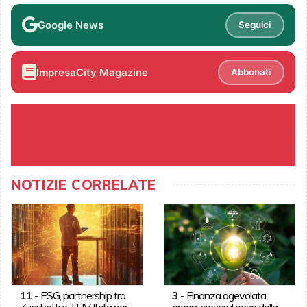
Google News
Seguici
ImpresaCity Magazine
Abbonati
NOTIZIE CORRELATE
11
-
ESG, partnership tra
3
-
Finanza agevolata
Zucchetti e TÜV Italia per
green: cresce il peso della