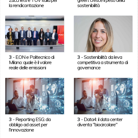
la rendicontazione
sostenibilità
3
-
E.ON e Politecnico di
3
-
Sostenibilità: da leva
Milano: quale è il valore
competitiva a strumento di
reale delle emissioni
governance
3
-
Reporting ESG: da
3
-
Data4: il data center
obbligo ad asset per
diventa "biocircolare"
l'innovazione