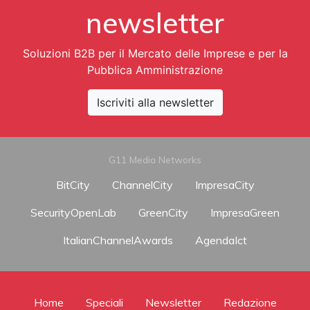
newsletter
Soluzioni B2B per il Mercato delle Imprese e per la
Pubblica Amministrazione
Iscriviti alla newsletter
G11 Media Networks
BitCity
ChannelCity
ImpresaCity
SecurityOpenLab
GreenCity
ImpresaGreen
ItalianChannelAwards
AgendaIct
Home
Speciali
Newsletter
Redazione