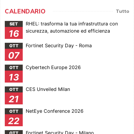
CALENDARIO
Tutto
RHEL: trasforma la tua infrastruttura con
SET
sicurezza, automazione ed efficienza
16
Fortinet Security Day - Roma
OTT
07
Cybertech Europe 2026
OTT
13
CES Unveiled Milan
OTT
21
NetEye Conference 2026
OTT
22
Fortinet Security Day - Milano
OTT