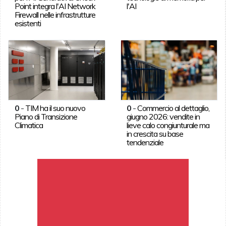
Point integra l'AI Network
l'AI
Firewall nelle infrastrutture
esistenti
0
-
TIM ha il suo nuovo
0
-
Commercio al dettaglio,
Piano di Transizione
giugno 2026: vendite in
Climatica
lieve calo congiunturale ma
in crescita su base
tendenziale