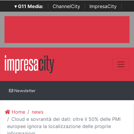
▾ G11 Media:
|
ChannelCity
|
ImpresaCity
|
SecurityOpenLab
|
Italian Channel Awards
|
Italian
Project Awards
|
Italian Security Awards
|
...
Newsletter
Home
news
Cloud e sovranità dei dati: oltre il 50% delle PMI
europee ignora la localizzazione delle proprie
informazioni