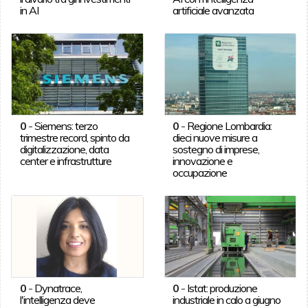
in AI
artificiale avanzata
0
-
Siemens: terzo
0
-
Regione Lombardia:
trimestre record, spinto da
dieci nuove misure a
digitalizzazione, data
sostegno di imprese,
center e infrastrutture
innovazione e
occupazione
0
-
Dynatrace,
0
-
Istat: produzione
l'intelligenza deve
industriale in calo a giugno