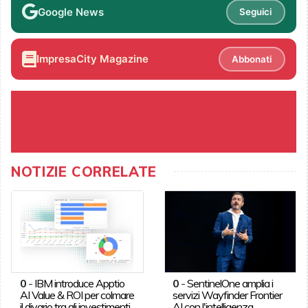
Google News
Seguici
ImpresaCity Magazine
Abbonati
NOTIZIE CORRELATE
0
-
IBM introduce Apptio
0
-
SentinelOne amplia i
AI Value & ROI per colmare
servizi Wayfinder Frontier
il divario tra gli investimenti
AI con l'intelligenza