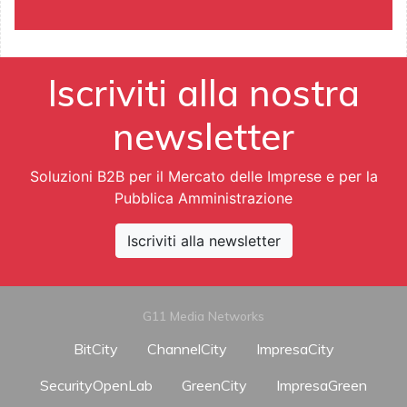
Iscriviti alla nostra
newsletter
Soluzioni B2B per il Mercato delle Imprese e per la
Pubblica Amministrazione
Iscriviti alla newsletter
G11 Media Networks
BitCity
ChannelCity
ImpresaCity
SecurityOpenLab
GreenCity
ImpresaGreen