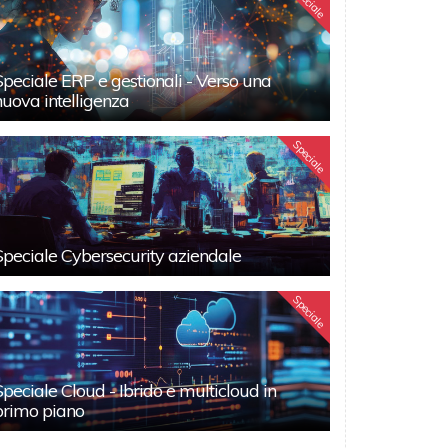
Speciale
Speciale ERP e gestionali - Verso una
nuova intelligenza
Speciale
Speciale Cybersecurity aziendale
Speciale
Speciale Cloud - Ibrido e multicloud in
primo piano