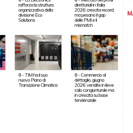
rafforza la struttura
direttoriali in Italia
organizzativa della
2026: crescita record,
M
divisione Eco
ma pesano il gap
Solutions
delle PMI e il
mismatch
0
-
TIM ha il suo
0
-
Commercio al
nuovo Piano di
dettaglio, giugno
Transizione Climatica
2026: vendite in lieve
calo congiunturale ma
in crescita su base
tendenziale