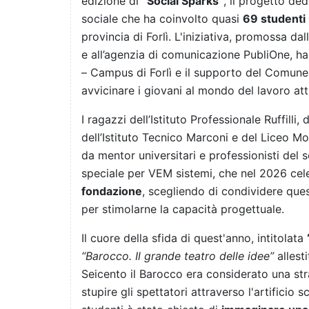
edizione di
“Social Sparks”
, il progetto de
sociale che ha coinvolto quasi
69 studenti 
provincia di Forlì. L'iniziativa, promossa dal
e all’agenzia di comunicazione PubliOne, h
– Campus di Forlì e il supporto del Comune
avvicinare i giovani al mondo del lavoro att
I ragazzi dell’Istituto Professionale Ruffilli,
dell’Istituto Tecnico Marconi e del Liceo Mo
da mentor universitari e professionisti del s
speciale per VEM sistemi, che nel 2026 cel
fondazione
, scegliendo di condividere ques
per stimolarne la capacità progettuale.
Il cuore della sfida di quest'anno, intitolata
“Barocco. Il grande teatro delle idee”
allest
Seicento il Barocco era considerato una str
stupire gli spettatori attraverso l'artifici