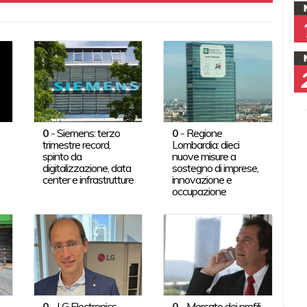
0
-
Siemens: terzo
0
-
Regione
trimestre record,
Lombardia: dieci
spinto da
nuove misure a
digitalizzazione, data
sostegno di imprese,
center e infrastrutture
innovazione e
occupazione
0
-
LG Electronics
0
-
Mercato dei profili