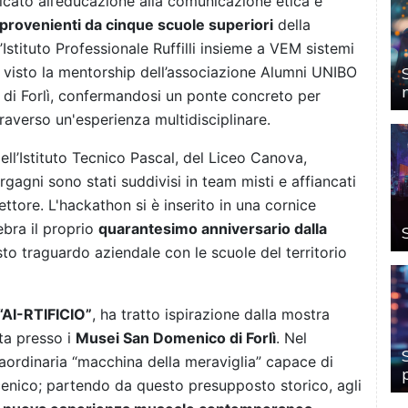
dicato all’educazione alla comunicazione etica e
provenienti da cinque scuole superiori
della
l’Istituto Professionale Ruffilli insieme a VEM sistemi
a visto la mentorship dell’associazione Alumni UNIBO
 di Forlì, confermandosi un ponte concreto per
raverso un'esperienza multidisciplinare.
 dell’Istituto Tecnico Pascal, del Liceo Canova,
rgagni sono stati suddivisi in team misti e affiancati
ettore. L'hackathon si è inserito in una cornice
ebra il proprio
quarantesimo anniversario dalla
to traguardo aziendale con le scuole del territorio
“AI-RTIFICIO”
, ha tratto ispirazione dalla mostra
ita presso i
Musei San Domenico di Forlì
. Nel
aordinaria “macchina della meraviglia” capace di
o scenico; partendo da questo presupposto storico, agli