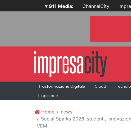
▾ G11 Media:
|
ChannelCity
|
Impre
Trasformazione Digitale
Cloud
Tecnolo
L'opinione
Home
news
Social Sparks 2026: studenti, innovazion
VEM