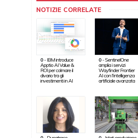
NOTIZIE CORRELATE
0
-
IBM introduce
0
-
SentinelOne
Apptio AI Value &
amplia i servizi
ROI per colmare il
Wayfinder Frontier
divario tra gli
AI con l'intelligenza
investimenti in AI
artificiale avanzata
0
-
Dynatrace,
0
-
Istat: produzione