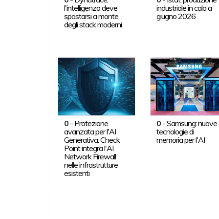
l'intelligenza deve
industriale in calo a
spostarsi a monte
giugno 2026
degli stack moderni
0
-
Protezione
0
-
Samsung: nuove
avanzata per l'AI
tecnologie di
Generativa: Check
memoria per l'AI
Point integra l'AI
Network Firewall
nelle infrastrutture
esistenti