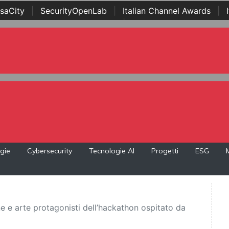
saCity
|
SecurityOpenLab
|
Italian Channel Awards
|
Awards
|
...
gie
Cybersecurity
Tecnologie AI
Progetti
ESG
e e arte protagonisti dell’hackathon ospitato da