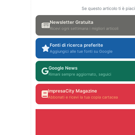
Se questo articolo ti è pia
Newsletter Gratuita
Ricevi ogni settimana i migliori articoli
Fonti di ricerca preferite
Aggiungici alle tue fonti su Google
Google News
Rimani sempre aggiornato, seguici
ImpresaCity Magazine
Abbonati e ricevi la tua copia cartacea