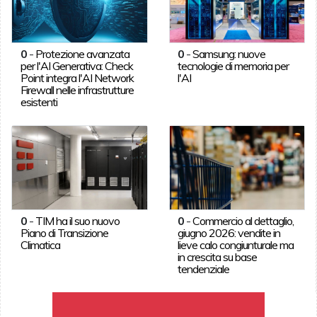
0
-
Protezione avanzata
0
-
Samsung: nuove
per l'AI Generativa: Check
tecnologie di memoria per
Point integra l'AI Network
l'AI
Firewall nelle infrastrutture
esistenti
0
-
TIM ha il suo nuovo
0
-
Commercio al dettaglio,
Piano di Transizione
giugno 2026: vendite in
Climatica
lieve calo congiunturale ma
in crescita su base
tendenziale