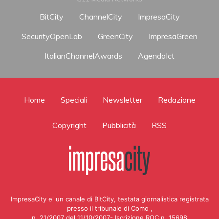
BitCity
ChannelCity
ImpresaCity
SecurityOpenLab
GreenCity
ImpresaGreen
ItalianChannelAwards
AgendaIct
Home
Speciali
Newsletter
Redazione
Copyright
Pubblicità
RSS
ImpresaCity e' un canale di BitCity, testata giornalistica registrata
presso il tribunale di Como ,
n. 21/2007 del 11/10/2007- Iscrizione ROC n. 15698