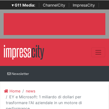
▾ G11 Media:
|
ChannelCity
|
ImpresaCity
|
SecurityOpenLab
|
Italian Channel Awards
|
Italian
Project Awards
|
Italian Security Awards
|
...
Newsletter
Home
news
EY e Microsoft: 1 miliardo di dollari per
trasformare l'AI aziendale in un motore di
performance