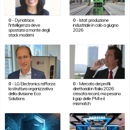
0
-
Dynatrace,
0
-
Istat: produzione
l'intelligenza deve
industriale in calo a giugno
spostarsi a monte degli
2026
stack moderni
0
-
LG Electronics rafforza
0
-
Mercato dei profili
la struttura organizzativa
direttoriali in Italia 2026:
della divisione Eco
crescita record, ma pesano
Solutions
il gap delle PMI e il
mismatch