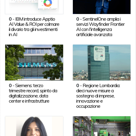
0
-
IBM introduce Apptio
0
-
SentinelOne amplia i
AI Value & ROI per colmare
servizi Wayfinder Frontier
il divario tra gli investimenti
AI con l'intelligenza
in AI
artificiale avanzata
0
-
Siemens: terzo
0
-
Regione Lombardia:
trimestre record, spinto da
dieci nuove misure a
digitalizzazione, data
sostegno di imprese,
center e infrastrutture
innovazione e
occupazione