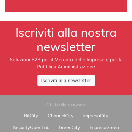
Iscriviti alla nostra
newsletter
Soluzioni B2B per il Mercato delle Imprese e per la
Pubblica Amministrazione
Iscriviti alla newsletter
G11 Media Networks
BitCity
ChannelCity
ImpresaCity
SecurityOpenLab
GreenCity
ImpresaGreen