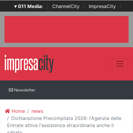
▾ G11 Media:
|
ChannelCity
|
ImpresaCity
|
SecurityOpenLab
|
Italian Channel Awards
|
Italian
Project Awards
|
Italian Security Awards
|
...
Newsletter
Home
news
Dichiarazione Precompilata 2026: l'Agenzia delle
Entrate attiva l'assistenza straordinaria anche il
sabato