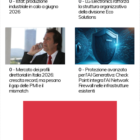
0
-
Istat: produzione
0
-
LG Electronics rafforza
industriale in calo a giugno
la struttura organizzativa
2026
della divisione Eco
Solutions
0
-
Mercato dei profili
0
-
Protezione avanzata
direttoriali in Italia 2026:
per l'AI Generativa: Check
crescita record, ma pesano
Point integra l'AI Network
il gap delle PMI e il
Firewall nelle infrastrutture
mismatch
esistenti