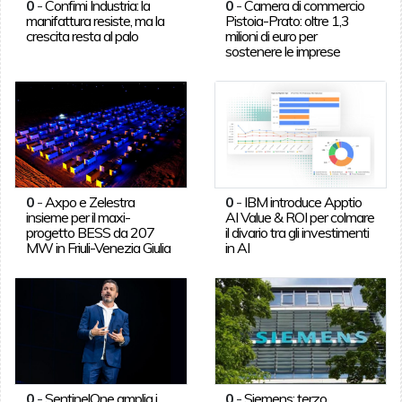
0
-
Confimi Industria: la
0
-
Camera di commercio
manifattura resiste, ma la
Pistoia-Prato: oltre 1,3
crescita resta al palo
milioni di euro per
sostenere le imprese
0
-
Axpo e Zelestra
0
-
IBM introduce Apptio
insieme per il maxi-
AI Value & ROI per colmare
progetto BESS da 207
il divario tra gli investimenti
MW in Friuli-Venezia Giulia
in AI
0
-
SentinelOne amplia i
0
-
Siemens: terzo