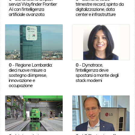
servizi Wayfinder Frontier
trimestre record, spinto da
AI con l'intelligenza
digitalizzazione, data
artificiale avanzata
center e infrastrutture
0
-
Regione Lombardia:
0
-
Dynatrace,
dieci nuove misure a
l'intelligenza deve
sostegno di imprese,
spostarsi a monte degli
innovazione e
stack moderni
occupazione