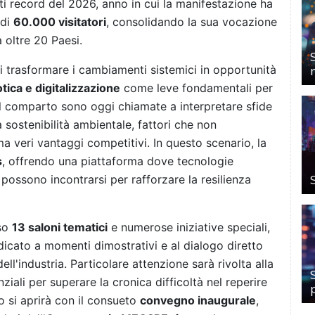
ti record del 2026, anno in cui la manifestazione ha
 di
60.000 visitatori
, consolidando la sua vocazione
 oltre 20 Paesi.
i trasformare i cambiamenti sistemici in opportunità
ica e digitalizzazione
come leve fondamentali per
el comparto sono oggi chiamate a interpretare sfide
a sostenibilità ambientale, fattori che non
a veri vantaggi competitivi. In questo scenario, la
s
, offrendo una piattaforma dove tecnologie
ossono incontrarsi per rafforzare la resilienza
rso
13 saloni tematici
e numerose iniziative speciali,
dicato a momenti dimostrativi e al dialogo diretto
dell'industria. Particolare attenzione sarà rivolta alla
iali per superare la cronica difficoltà nel reperire
 si aprirà con il consueto
convegno inaugurale
,