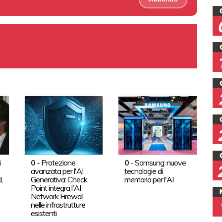
i
0
-
Protezione
0
-
Samsung: nuove
avanzata per l'AI
tecnologie di
,
Generativa: Check
memoria per l'AI
Point integra l'AI
Network Firewall
nelle infrastrutture
esistenti