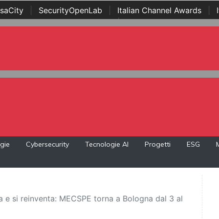
saCity
|
SecurityOpenLab
|
Italian Channel Awards
|
Awards
|
...
gie
Cybersecurity
Tecnologie AI
Progetti
ESG
ova e si reinventa: MECSPE torna a Bologna dal 3 al