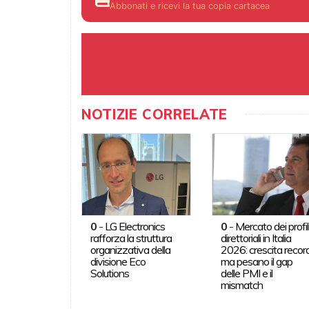
Abbonati e ricevi la tua copia cartacea
NOTIZIE CORRELATE
0
-
LG Electronics
0
-
Mercato dei profil
rafforza la struttura
direttoriali in Italia
organizzativa della
2026: crescita record
divisione Eco
ma pesano il gap
Solutions
delle PMI e il
mismatch