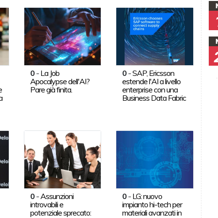
0
-
La Job
0
-
SAP, Ericsson
Apocalypse dell'AI?
estende l'AI a livello
e
Pare già finita.
enterprise con una
a
Business Data Fabric
0
-
Assunzioni
0
-
LG: nuovo
introvabili e
impianto hi-tech per
potenziale sprecato:
materiali avanzati in