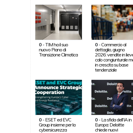
0
-
TIM ha il suo
0
-
Commercio al
nuovo Piano di
dettaglio, giugno
Transizione Climatica
2026: vendite in liev
calo congiunturale m
in crescita su base
tendenziale
0
-
ESET ed EVC
0
-
La sfida dell'IA in
Group insieme per la
Europa: Deloitte
cybersicurezza
chiede nuovi