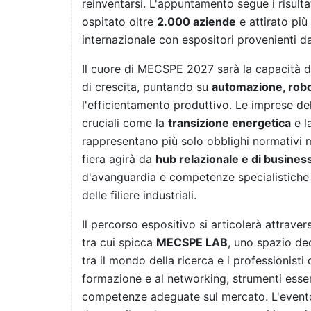
reinventarsi. L'appuntamento segue i risulta
ospitato oltre
2.000 aziende
e attirato più
internazionale con espositori provenienti da
Il cuore di MECSPE 2027 sarà la capacità d
di crescita, puntando su
automazione, robot
l'efficientamento produttivo. Le imprese d
cruciali come la
transizione energetica
e l
rappresentano più solo obblighi normativi m
fiera agirà da
hub relazionale e di busines
d'avanguardia e competenze specialistiche p
delle filiere industriali.
Il percorso espositivo si articolerà attrave
tra cui spicca
MECSPE LAB
, uno spazio de
tra il mondo della ricerca e i professionisti 
formazione e al networking, strumenti essenz
competenze adeguate sul mercato. L'evento