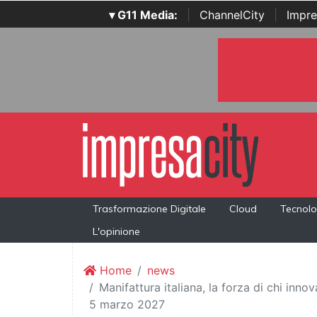
▾ G11 Media:
|
ChannelCity
|
Impre
Trasformazione Digitale
Cloud
Tecnolo
L'opinione
Home
news
Manifattura italiana, la forza di chi inn
5 marzo 2027