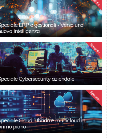
Speciale
Speciale ERP e gestionali - Verso una
nuova intelligenza
Speciale
Speciale Cybersecurity aziendale
Speciale
Speciale Cloud - Ibrido e multicloud in
primo piano