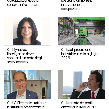
digitalizzazione, data
sostegno di imprese,
center e infrastrutture
innovazione e
occupazione
0
-
Dynatrace,
0
-
Istat: produzione
l'intelligenza deve
industriale in calo a giugno
spostarsi a monte degli
2026
stack moderni
0
-
LG Electronics rafforza
0
-
Mercato dei profili
la struttura organizzativa
direttoriali in Italia 2026: