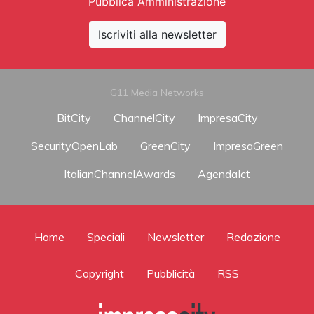
Pubblica Amministrazione
Iscriviti alla newsletter
G11 Media Networks
BitCity
ChannelCity
ImpresaCity
SecurityOpenLab
GreenCity
ImpresaGreen
ItalianChannelAwards
AgendaIct
Home
Speciali
Newsletter
Redazione
Copyright
Pubblicità
RSS