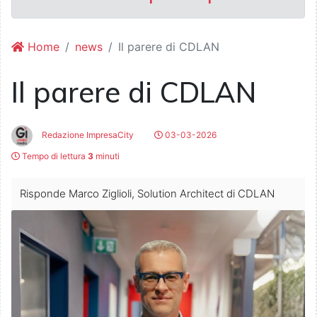
Home
news
Il parere di CDLAN
Il parere di CDLAN
Redazione ImpresaCity
03-03-2026
Tempo di lettura
3
minuti
Risponde Marco Ziglioli, Solution Architect di CDLAN