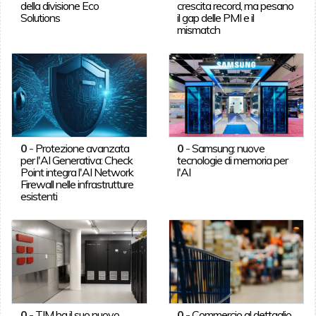
della divisione Eco
crescita record, ma pesano
Solutions
il gap delle PMI e il
mismatch
0
-
Protezione avanzata
0
-
Samsung: nuove
per l'AI Generativa: Check
tecnologie di memoria per
Point integra l'AI Network
l'AI
Firewall nelle infrastrutture
esistenti
0
-
TIM ha il suo nuovo
0
-
Commercio al dettaglio,