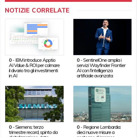
NOTIZIE CORRELATE
0
-
IBM introduce Apptio
0
-
SentinelOne amplia i
AI Value & ROI per colmare
servizi Wayfinder Frontier
il divario tra gli investimenti
AI con l'intelligenza
in AI
artificiale avanzata
0
-
Siemens: terzo
0
-
Regione Lombardia:
trimestre record, spinto da
dieci nuove misure a