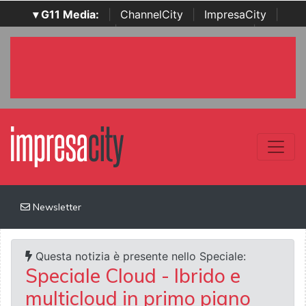
▾ G11 Media:
|
ChannelCity
|
ImpresaCity
|
SecurityOpenLab
|
Italian Channel Awards
|
Italian
Project Awards
|
Italian Security Awards
|
...
Newsletter
Questa notizia è presente nello Speciale:
Speciale Cloud - Ibrido e
multicloud in primo piano