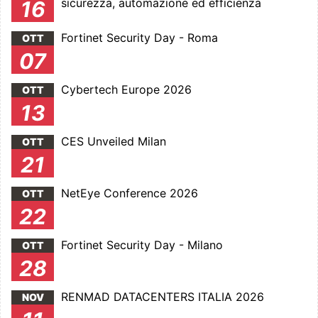
sicurezza, automazione ed efficienza
16
Fortinet Security Day - Roma
OTT
07
Cybertech Europe 2026
OTT
13
CES Unveiled Milan
OTT
21
NetEye Conference 2026
OTT
22
Fortinet Security Day - Milano
OTT
28
RENMAD DATACENTERS ITALIA 2026
NOV