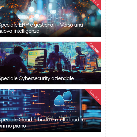
Speciale
Speciale ERP e gestionali - Verso una
nuova intelligenza
Speciale
Speciale Cybersecurity aziendale
Speciale
Speciale Cloud - Ibrido e multicloud in
primo piano