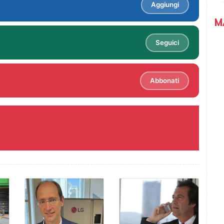
Aggiungi
M
Seguici
Abbonati