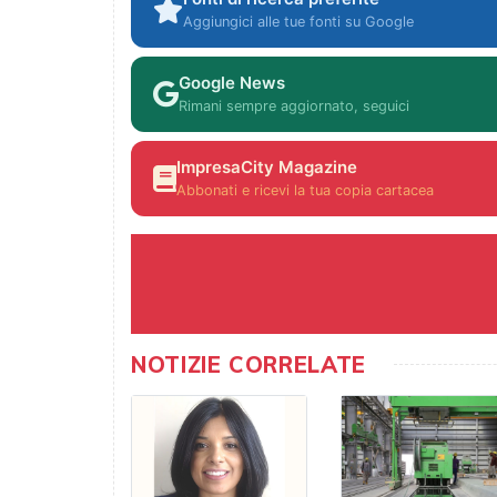
Aggiungici alle tue fonti su Google
Google News
Rimani sempre aggiornato, seguici
ImpresaCity Magazine
Abbonati e ricevi la tua copia cartacea
NOTIZIE CORRELATE