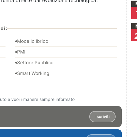
unità offerte dall’evoluzione tecnologica”.
di:
Modello Ibrido
PMI
Settore Pubblico
Smart Working
ciuto e vuoi rimanere sempre informato
Iscriviti