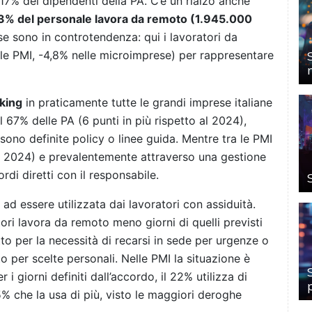
17% dei dipendenti della PA. C’è un rialzo anche
53% del personale lavora da remoto (1.945.000
se sono in controtendenza: qui i lavoratori da
lle PMI, -4,8% nelle microimprese) per rappresentare
rking
in praticamente tutte le grandi imprese italiane
l 67% delle PA (6 punti in più rispetto al 2024),
 sono definite policy o linee guida. Mentre tra le PMI
al 2024) e prevalentemente attraverso una gestione
ordi diretti con il responsabile.
d essere utilizzata dai lavoratori con assiduità.
tori lavora da remoto meno giorni di quelli previsti
to per la necessità di recarsi in sede per urgenze o
o per scelte personali. Nelle PMI la situazione è
 giorni definiti dall’accordo, il 22% utilizza di
% che la usa di più, visto le maggiori deroghe