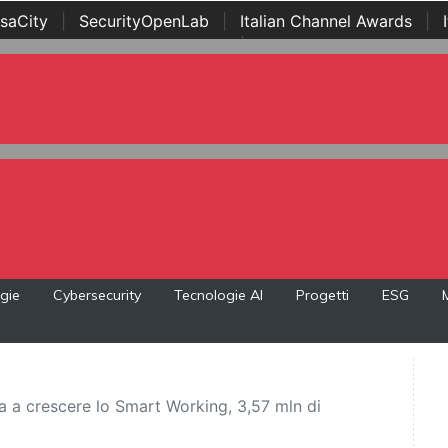
saCity
|
SecurityOpenLab
|
Italian Channel Awards
|
Awards
|
...
gie
Cybersecurity
Tecnologie AI
Progetti
ESG
a a crescere lo Smart Working, 3,57 mln di