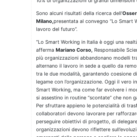
10% di organizzazioni di grandi dimensioni e
Sono alcuni risultati della ricerca dell’
Osserv
Milano
,
presentata al convegno “Lo Smart Wor
lavoro del futuro”.
“Lo Smart Working in Italia è oggi una realt
afferma
Mariano Corso,
Responsabile Scien
più organizzazioni abbandonano modelli trad
alternano il lavoro in sede a quello da remot
tra le due modalità, garantendo coesione d
legame con l’organizzazione. Oggi il vero i
Smart Working, ma come far evolvere i model
si assestino in routine “scontate” che non 
Per sfruttare appieno le potenzialità di tr
collaboratori devono lavorare per rafforza
perseguire obiettivi di progetto, di delegare 
organizzazioni devono riflettere sull’evoluz