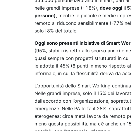
555.000 persone lavorano in smart, pari al 
nelle grandi imprese (+1,8%),
dove oggi il 
persone)
, mentre le piccole e medie impre
remoto si riducono sensibilmente (-7,7% ne
solo l’8% del totale.
Oggi sono presenti iniziative di Smart Wo
(95%, stabili rispetto allo scorso anno) e ne
quasi sempre con progetti strutturati in cui
le adotta il 45% (8 punti in meno rispetto 
informale, in cui la flessibilità deriva da acc
L’opportunità dello Smart Working continua a
Nelle grandi imprese, solo il 15% dei lavora
dall’accordo con l’organizzazione, soprattut
emergenze. Nelle PA lo fa il 28%, soprattutt
eterogenea: circa metà lavora da remoto per i
meno questa possibilità, ma c’è anche un 15