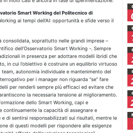
 in molti casi è ancora in fase di sperimentazione.
atorio Smart Working del Politecnico di
king ai tempi dell’AI: opportunità e sfide verso il
à consolidata, soprattutto nelle grandi imprese –
tifico dell’Osservatorio Smart Working -. Sempre
izionali in presenza per adottare modelli ibridi che
o, in cui l’obiettivo è costruire un equilibrio virtuoso
i team, autonomia individuale e mantenimento del
nterrogativo per i manager non riguarda “se” fare
li per renderli sempre più efficaci ed evitare che
garantiscono la necessaria tensione al miglioramento.
asformazione dello Smart Working, capi e
re continuamente la capacità di assegnare e
e di sentirsi responsabilizzati sui risultati, mentre le
ione di questi modelli per rispondere alle esigenze