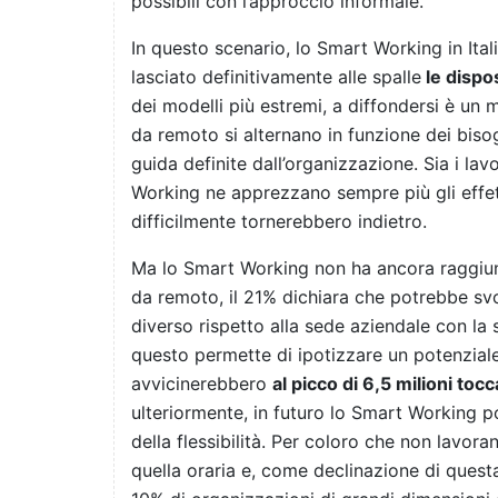
possibili con l’approccio informale.
In questo scenario, lo Smart Working in Ita
lasciato definitivamente alle spalle
le dispo
dei modelli più estremi, a diffondersi è un 
da remoto si alternano in funzione dei bisog
guida definite dall’organizzazione. Sia i la
Working ne apprezzano sempre più gli effet
difficilmente tornerebbero indietro.
Ma lo Smart Working non ha ancora raggiun
da remoto, il 21% dichiara che potrebbe sv
diverso rispetto alla sede aziendale con la 
questo permette di ipotizzare un potenziale
avvicinerebbero
al picco di 6,5 milioni to
ulteriormente, in futuro lo Smart Working po
della flessibilità. Per coloro che non lavora
quella oraria e, come declinazione di questa