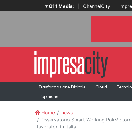
▾ G11 Media:
|
ChannelCity
|
Impre
Trasformazione Digitale
Cloud
Tecnolo
L'opinione
Home
news
Osservatorio Smart Working PoliMi: torn
lavoratori in Italia