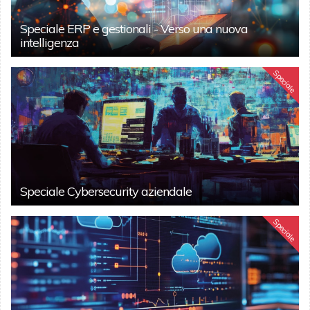
Speciale ERP e gestionali - Verso una nuova
intelligenza
Speciale
Speciale Cybersecurity aziendale
Speciale