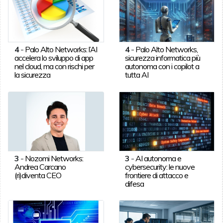
4
-
Palo Alto Networks: l’AI
4
-
Palo Alto Networks,
accelera lo sviluppo di app
sicurezza informatica più
nel cloud, ma con rischi per
autonoma con i copilot a
la sicurezza
tutta AI
3
-
Nozomi Networks:
3
-
AI autonoma e
Andrea Carcano
cybersecurity: le nuove
(ri)diventa CEO
frontiere di attacco e
difesa