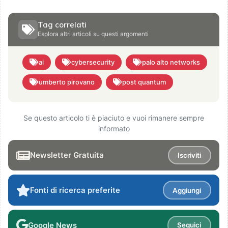
Tag correlati
Esplora altri articoli su questi argomenti
ai
cybersecurity
palo alto networks
umberto pirovano
post quantum
Se questo articolo ti è piaciuto e vuoi rimanere sempre
informato
Newsletter Gratuita
Iscriviti
Fonti di ricerca preferite
Aggiungi
Google News
Seguici