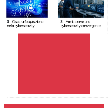
3
-
Cisco, un’acquisizione
3
-
Armis: serve una
nella cybersecurity
cybersecurity convergente