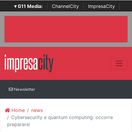
▾ G11 Media:
|
ChannelCity
|
ImpresaCity
|
SecurityOpenLab
|
Italian Channel Awards
|
Italian
Project Awards
|
Italian Security Awards
|
...
Newsletter
Home
news
Cybersecurity e quantum computing: occorre
prepararsi