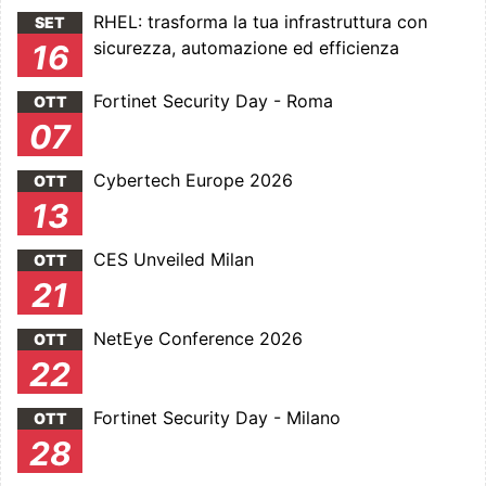
RHEL: trasforma la tua infrastruttura con
SET
sicurezza, automazione ed efficienza
16
Fortinet Security Day - Roma
OTT
07
Cybertech Europe 2026
OTT
13
CES Unveiled Milan
OTT
21
NetEye Conference 2026
OTT
22
Fortinet Security Day - Milano
OTT
28