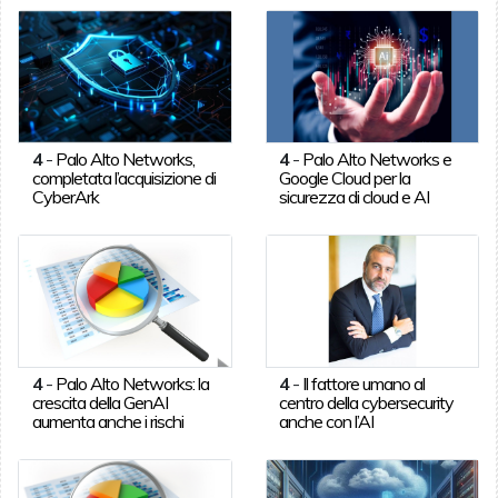
4
-
Palo Alto Networks,
4
-
Palo Alto Networks e
completata l’acquisizione di
Google Cloud per la
CyberArk
sicurezza di cloud e AI
4
-
Palo Alto Networks: la
4
-
Il fattore umano al
crescita della GenAI
centro della cybersecurity
aumenta anche i rischi
anche con l’AI