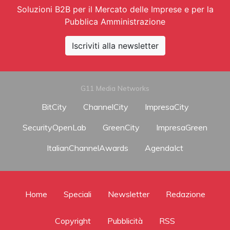
Soluzioni B2B per il Mercato delle Imprese e per la
Pubblica Amministrazione
Iscriviti alla newsletter
G11 Media Networks
BitCity
ChannelCity
ImpresaCity
SecurityOpenLab
GreenCity
ImpresaGreen
ItalianChannelAwards
AgendaIct
Home
Speciali
Newsletter
Redazione
Copyright
Pubblicità
RSS