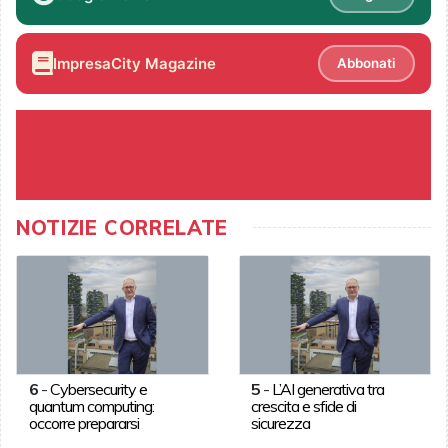
ImpresaCity Magazine
Abbonati
NOTIZIE CORRELATE
6
-
Cybersecurity e
5
-
L’AI generativa tra
quantum computing:
crescita e sfide di
occorre prepararsi
sicurezza