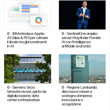
0
-
IBM introduce Apptio
0
-
SentinelOne amplia i
AI Value & ROI per colmare
servizi Wayfinder Frontier
il divario tra gli investimenti
AI con l'intelligenza
in AI
artificiale avanzata
0
-
Siemens: terzo
0
-
Regione Lombardia:
trimestre record, spinto da
dieci nuove misure a
digitalizzazione, data
sostegno di imprese,
center e infrastrutture
innovazione e
occupazione