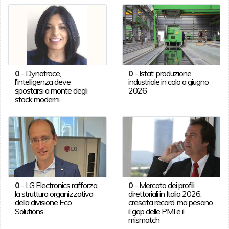
0
-
Dynatrace,
0
-
Istat: produzione
l'intelligenza deve
industriale in calo a giugno
spostarsi a monte degli
2026
stack moderni
0
-
LG Electronics rafforza
0
-
Mercato dei profili
la struttura organizzativa
direttoriali in Italia 2026:
della divisione Eco
crescita record, ma pesano
Solutions
il gap delle PMI e il
mismatch