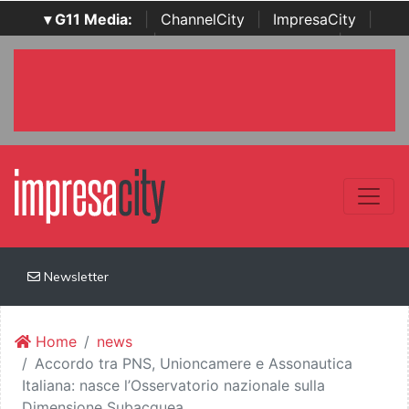
▾ G11 Media:
|
ChannelCity
|
ImpresaCity
|
SecurityOpenLab
|
Italian Channel Awards
|
Italian
Project Awards
|
Italian Security Awards
|
...
Newsletter
Home
news
Accordo tra PNS, Unioncamere e Assonautica
Italiana: nasce l’Osservatorio nazionale sulla
Dimensione Subacquea