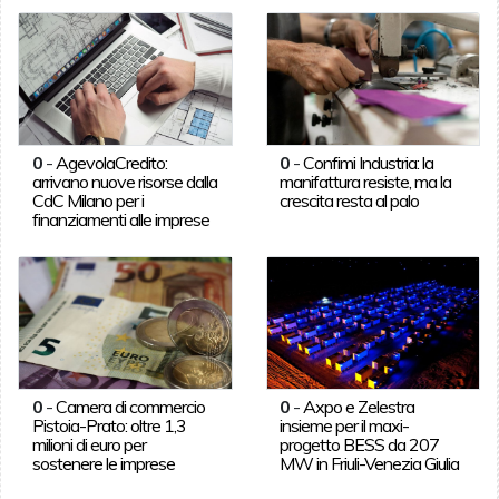
0
-
AgevolaCredito:
0
-
Confimi Industria: la
arrivano nuove risorse dalla
manifattura resiste, ma la
CdC Milano per i
crescita resta al palo
finanziamenti alle imprese
0
-
Camera di commercio
0
-
Axpo e Zelestra
Pistoia-Prato: oltre 1,3
insieme per il maxi-
milioni di euro per
progetto BESS da 207
sostenere le imprese
MW in Friuli-Venezia Giulia