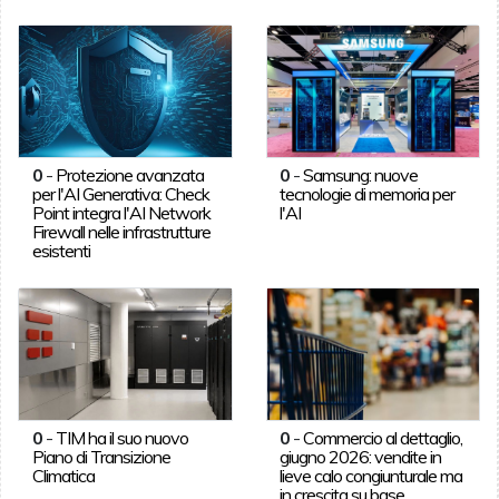
0
-
Protezione avanzata
0
-
Samsung: nuove
per l'AI Generativa: Check
tecnologie di memoria per
Point integra l'AI Network
l'AI
Firewall nelle infrastrutture
esistenti
0
-
TIM ha il suo nuovo
0
-
Commercio al dettaglio,
Piano di Transizione
giugno 2026: vendite in
Climatica
lieve calo congiunturale ma
in crescita su base