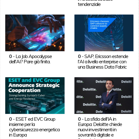
tendenziale
0
-
La Job Apocalypse
0
-
SAP, Ericsson estende
dell'AI? Pare già finita.
l'AI a livello enterprise con
una Business Data Fabric
0
-
ESET ed EVC Group
0
-
La sfida dell'IA in
insieme per la
Europa: Deloitte chiede
cybersicurezza energetica
nuovi investimenti in
in Europa
sovranità digitale e