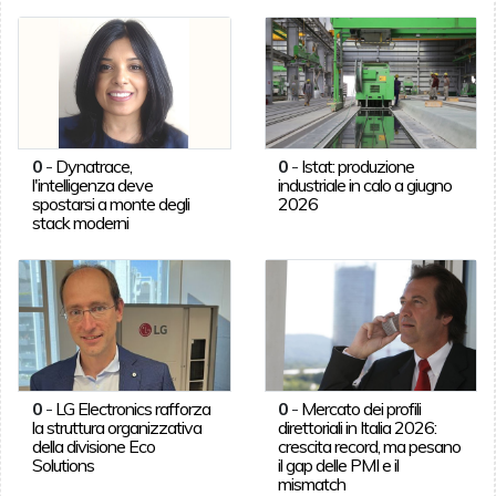
0
-
Dynatrace,
0
-
Istat: produzione
l'intelligenza deve
industriale in calo a giugno
spostarsi a monte degli
2026
stack moderni
0
-
LG Electronics rafforza
0
-
Mercato dei profili
la struttura organizzativa
direttoriali in Italia 2026:
della divisione Eco
crescita record, ma pesano
Solutions
il gap delle PMI e il
mismatch