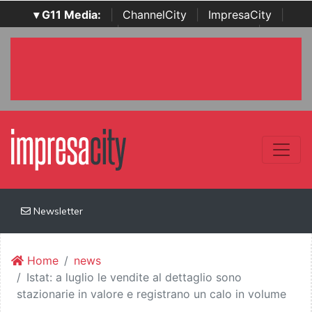
▾ G11 Media:
|
ChannelCity
|
ImpresaCity
|
SecurityOpenLab
|
Italian Channel Awards
|
Italian
Project Awards
|
Italian Security Awards
|
...
Newsletter
Home
news
Istat: a luglio le vendite al dettaglio sono
stazionarie in valore e registrano un calo in volume