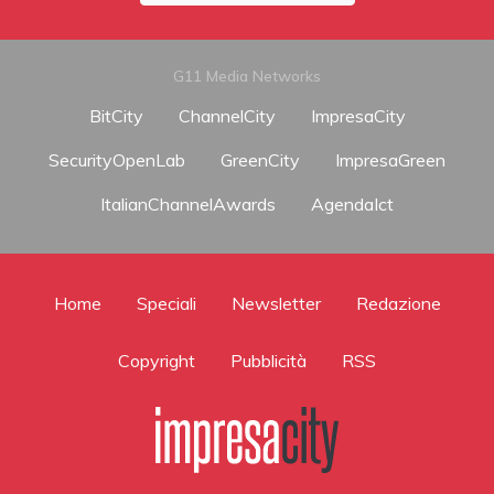
G11 Media Networks
BitCity
ChannelCity
ImpresaCity
SecurityOpenLab
GreenCity
ImpresaGreen
ItalianChannelAwards
AgendaIct
Home
Speciali
Newsletter
Redazione
Copyright
Pubblicità
RSS