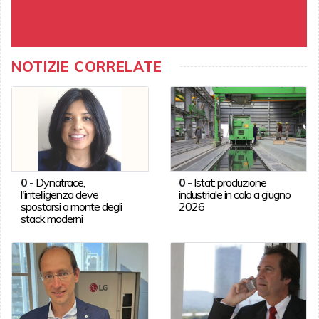
NOTIZIE CORRELATE
0
-
Dynatrace,
0
-
Istat: produzione
l'intelligenza deve
industriale in calo a giugno
spostarsi a monte degli
2026
stack moderni