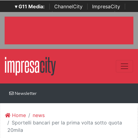
▾ G11 Media:
|
ChannelCity
|
ImpresaCity
|
SecurityOpenLab
|
Italian Channel Awards
|
Italian
Project Awards
|
Italian Security Awards
|
...
Newsletter
Home
news
Sportelli bancari per la prima volta sotto quota
20mila