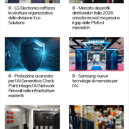
0
-
LG Electronics rafforza
0
-
Mercato dei profili
la struttura organizzativa
direttoriali in Italia 2026:
della divisione Eco
crescita record, ma pesano
Solutions
il gap delle PMI e il
mismatch
0
-
Protezione avanzata
0
-
Samsung: nuove
per l'AI Generativa: Check
tecnologie di memoria per
Point integra l'AI Network
l'AI
Firewall nelle infrastrutture
esistenti