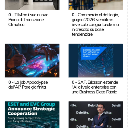
0
-
TIM ha il suo nuovo
0
-
Commercio al dettaglio,
Piano di Transizione
giugno 2026: vendite in
Climatica
lieve calo congiunturale ma
in crescita su base
tendenziale
0
-
La Job Apocalypse
0
-
SAP, Ericsson estende
dell'AI? Pare già finita.
l'AI a livello enterprise con
una Business Data Fabric