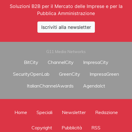
Soluzioni B2B per il Mercato delle Imprese e per la
Pubblica Amministrazione
Iscriviti alla newsletter
G11 Media Networks
BitCity
ChannelCity
ImpresaCity
SecurityOpenLab
GreenCity
ImpresaGreen
ItalianChannelAwards
AgendaIct
Home
Speciali
Newsletter
Redazione
Copyright
Pubblicità
RSS