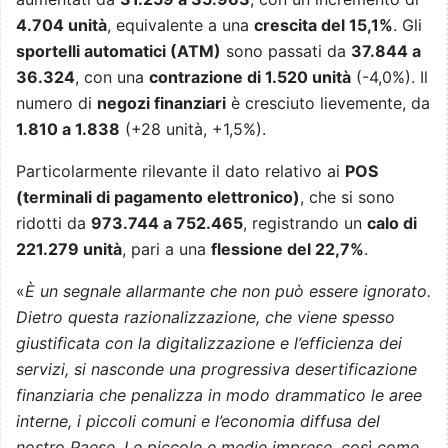
4.704 unità
, equivalente a una
crescita del 15,1%
. Gli
sportelli automatici (ATM)
sono passati da
37.844 a
36.324
, con una
contrazione di 1.520 unità
(-4,0%). Il
numero di
negozi finanziari
è cresciuto lievemente, da
1.810 a 1.838
(+28 unità, +1,5%).
Particolarmente rilevante il dato relativo ai
POS
(terminali di pagamento elettronico)
, che si sono
ridotti da
973.744 a 752.465
, registrando un
calo di
221.279 unità
, pari a una
flessione del 22,7%
.
«
È un segnale allarmante che non può essere ignorato.
Dietro questa razionalizzazione, che viene spesso
giustificata con la digitalizzazione e l’efficienza dei
servizi, si nasconde una progressiva desertificazione
finanziaria che penalizza in modo drammatico le aree
interne, i piccoli comuni e l’economia diffusa del
nostro Paese. Le piccole e medie imprese, così come