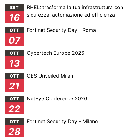
RHEL: trasforma la tua infrastruttura con
SET
sicurezza, automazione ed efficienza
16
Fortinet Security Day - Roma
OTT
07
Cybertech Europe 2026
OTT
13
CES Unveiled Milan
OTT
21
NetEye Conference 2026
OTT
22
Fortinet Security Day - Milano
OTT
28