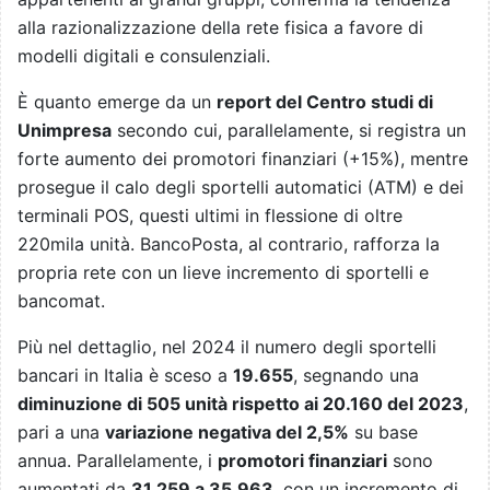
alla razionalizzazione della rete fisica a favore di
modelli digitali e consulenziali.
È quanto emerge da un
report del Centro studi di
Unimpresa
secondo cui, parallelamente, si registra un
forte aumento dei promotori finanziari (+15%), mentre
prosegue il calo degli sportelli automatici (ATM) e dei
terminali POS, questi ultimi in flessione di oltre
220mila unità. BancoPosta, al contrario, rafforza la
propria rete con un lieve incremento di sportelli e
bancomat.
Più nel dettaglio, nel 2024 il numero degli sportelli
bancari in Italia è sceso a
19.655
, segnando una
diminuzione di 505 unità rispetto ai 20.160 del 2023
,
pari a una
variazione negativa del 2,5%
su base
annua. Parallelamente, i
promotori finanziari
sono
aumentati da
31.259 a 35.963
, con un incremento di