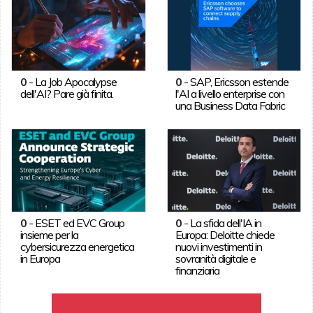
0
-
La Job Apocalypse
0
-
SAP, Ericsson estende
dell'AI? Pare già finita.
l'AI a livello enterprise con
una Business Data Fabric
0
-
ESET ed EVC Group
0
-
La sfida dell'IA in
insieme per la
Europa: Deloitte chiede
cybersicurezza energetica
nuovi investimenti in
in Europa
sovranità digitale e
finanziaria