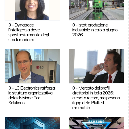
0
-
Dynatrace,
0
-
Istat: produzione
l'intelligenza deve
industriale in calo a giugno
spostarsi a monte degli
2026
stack moderni
0
-
LG Electronics rafforza
0
-
Mercato dei profili
la struttura organizzativa
direttoriali in Italia 2026:
della divisione Eco
crescita record, ma pesano
Solutions
il gap delle PMI e il
mismatch