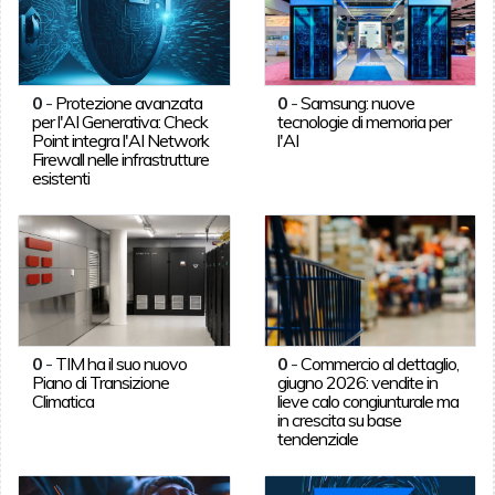
0
-
Protezione avanzata
0
-
Samsung: nuove
per l'AI Generativa: Check
tecnologie di memoria per
Point integra l'AI Network
l'AI
Firewall nelle infrastrutture
esistenti
0
-
TIM ha il suo nuovo
0
-
Commercio al dettaglio,
Piano di Transizione
giugno 2026: vendite in
Climatica
lieve calo congiunturale ma
in crescita su base
tendenziale