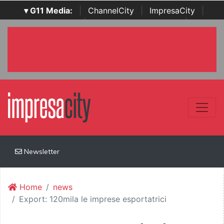
▾ G11 Media:
|
ChannelCity
|
ImpresaCity
|
SecurityOpenLab
|
Italian Channel Awards
|
Italian
Project Awards
|
Italian Security Awards
|
...
Newsletter
Home
news
Export: 120mila le imprese esportatrici