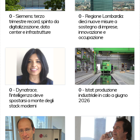
0
-
Siemens: terzo
0
-
Regione Lombardia:
trimestre record, spinto da
dieci nuove misure a
digitalizzazione, data
sostegno di imprese,
center e infrastrutture
innovazione e
occupazione
0
-
Dynatrace,
0
-
Istat: produzione
l'intelligenza deve
industriale in calo a giugno
spostarsi a monte degli
2026
stack moderni