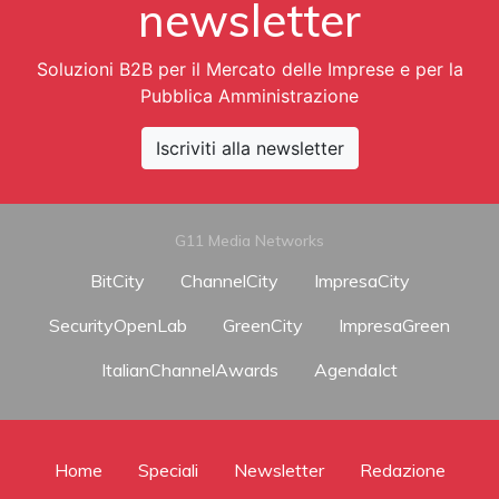
newsletter
Soluzioni B2B per il Mercato delle Imprese e per la
Pubblica Amministrazione
Iscriviti alla newsletter
G11 Media Networks
BitCity
ChannelCity
ImpresaCity
SecurityOpenLab
GreenCity
ImpresaGreen
ItalianChannelAwards
AgendaIct
Home
Speciali
Newsletter
Redazione