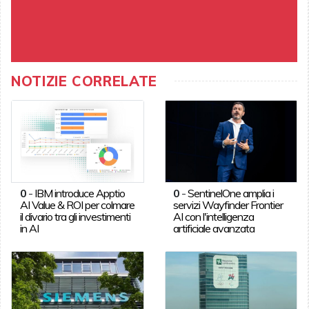
NOTIZIE CORRELATE
0
-
IBM introduce Apptio
0
-
SentinelOne amplia i
AI Value & ROI per colmare
servizi Wayfinder Frontier
il divario tra gli investimenti
AI con l'intelligenza
in AI
artificiale avanzata