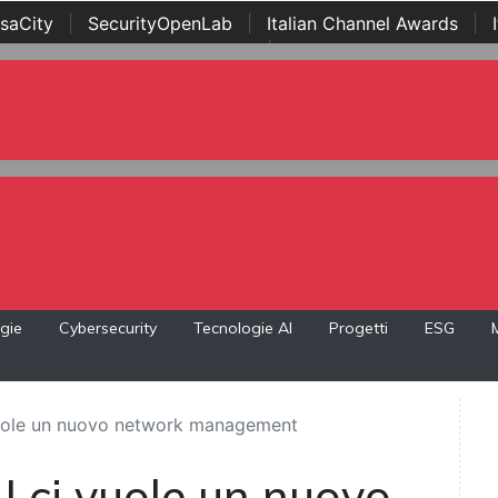
saCity
|
SecurityOpenLab
|
Italian Channel Awards
|
Awards
|
...
gie
Cybersecurity
Tecnologie AI
Progetti
ESG
 vuole un nuovo network management
AI ci vuole un nuovo