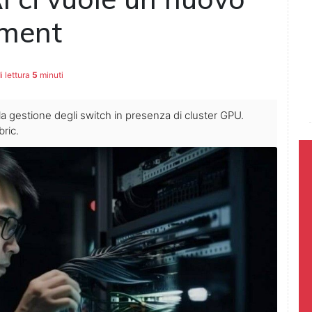
ment
 lettura
5
minuti
la gestione degli switch in presenza di cluster GPU.
bric.