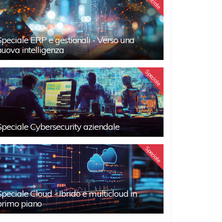
Speciale
Speciale ERP e gestionali - Verso una
nuova intelligenza
Speciale
Speciale Cybersecurity aziendale
Speciale
Speciale Cloud - Ibrido e multicloud in
primo piano