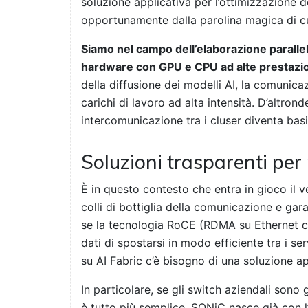
soluzione applicativa per l’ottimizzazione d
opportunamente dalla parolina magica di cu
Siamo nel campo dell’elaborazione parallela
hardware con GPU e CPU ad alte prestaz
della diffusione dei modelli AI, la comunica
carichi di lavoro ad alta intensità. D’altronde
intercomunicazione tra i cluser diventa basi
Soluzioni trasparenti per
È in questo contesto che entra in gioco il ve
colli di bottiglia della comunicazione e gara
se la tecnologia RoCE (RDMA su Ethernet c
dati di spostarsi in modo efficiente tra i se
su AI Fabric c’è bisogno di una soluzione ap
In particolare, se gli switch aziendali son
è tutto più semplice. SONiC nasce già con l’o