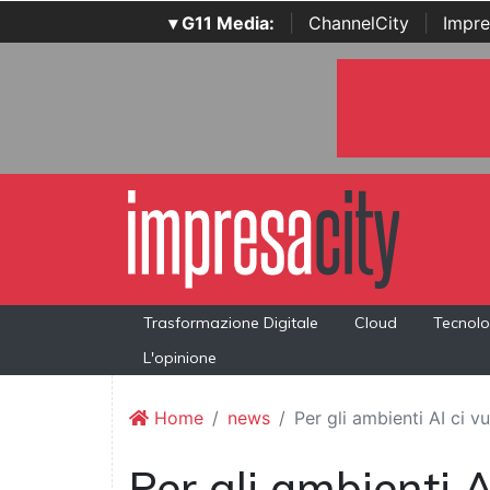
▾ G11 Media:
|
ChannelCity
|
Impre
Trasformazione Digitale
Cloud
Tecnolo
L'opinione
Home
news
Per gli ambienti AI ci
Per gli ambienti 