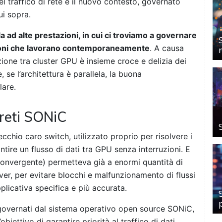
el traffico di rete è il nuovo contesto, governato
i sopra.
 ad alte prestazioni, in cui ci troviamo a governare
ioni che lavorano contemporaneamente
. A causa
zione tra cluster GPU è insieme croce e delizia dei
, se l’architettura è parallela, la buona
lare.
 reti SONiC
cchio caro switch, utilizzato proprio per risolvere i
ntire un flusso di dati tra GPU senza interruzioni. E
onvergente) permetteva già a enormi quantità di
rver, per evitare blocchi e malfunzionamento di flussi
plicativa specifica e più accurata.
o governati dal sistema operativo open source SONiC,
biettivo di garantire priorità al traffico di dati