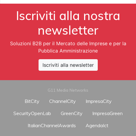
Iscriviti alla nostra
newsletter
Soluzioni B2B per il Mercato delle Imprese e per la
Pubblica Amministrazione
Iscriviti alla newsletter
G11 Media Networks
BitCity
ChannelCity
ImpresaCity
SecurityOpenLab
GreenCity
ImpresaGreen
ItalianChannelAwards
AgendaIct