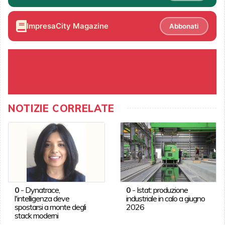
ImpresaCity Magazine
Abbonati
NOTIZIE CORRELATE
0
-
Dynatrace,
0
-
Istat: produzione
l'intelligenza deve
industriale in calo a giugno
spostarsi a monte degli
2026
stack moderni