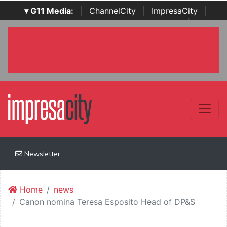
▾ G11 Media:
|
ChannelCity
|
ImpresaCity
|
SecurityOpenLab
|
Italian Channel Awards
|
Italian
Project Awards
|
Italian Security Awards
|
...
Newsletter
Home
news
Canon nomina Teresa Esposito Head of DP&S