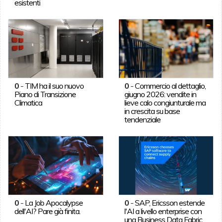
esistenti
0
-
TIM ha il suo nuovo
0
-
Commercio al dettaglio,
Piano di Transizione
giugno 2026: vendite in
Climatica
lieve calo congiunturale ma
in crescita su base
tendenziale
0
-
La Job Apocalypse
0
-
SAP, Ericsson estende
dell'AI? Pare già finita.
l'AI a livello enterprise con
una Business Data Fabric