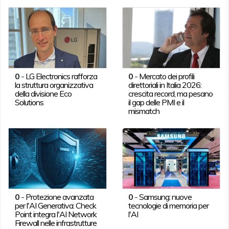
0
-
LG Electronics rafforza
0
-
Mercato dei profili
la struttura organizzativa
direttoriali in Italia 2026:
della divisione Eco
crescita record, ma pesano
Solutions
il gap delle PMI e il
mismatch
0
-
Protezione avanzata
0
-
Samsung: nuove
per l'AI Generativa: Check
tecnologie di memoria per
Point integra l'AI Network
l'AI
Firewall nelle infrastrutture