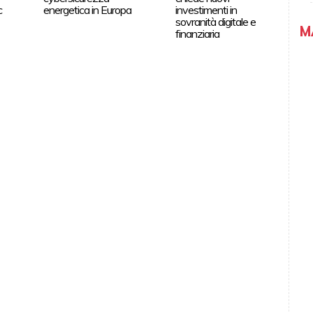
c
energetica in Europa
investimenti in
sovranità digitale e
M
finanziaria