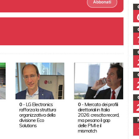
Abbonati
0
-
LG Electronics
0
-
Mercato dei profili
rafforza la struttura
direttoriali in Italia
organizzativa della
2026: crescita record,
divisione Eco
ma pesano il gap
Solutions
delle PMI e il
mismatch