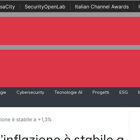
saCity
|
SecurityOpenLab
|
Italian Channel Awards
|
Awards
|
...
gie
Cybersecurity
Tecnologie AI
Progetti
ESG
azione è stabile a +1,3%
’inflazione è stabile a