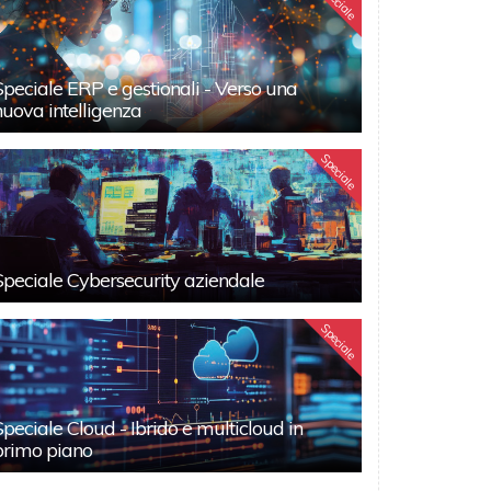
Speciale
Speciale ERP e gestionali - Verso una
nuova intelligenza
Speciale
Speciale Cybersecurity aziendale
Speciale
Speciale Cloud - Ibrido e multicloud in
primo piano