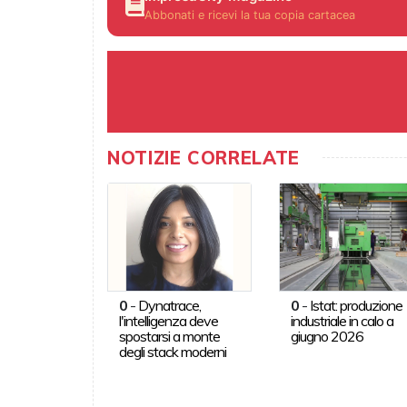
Abbonati e ricevi la tua copia cartacea
NOTIZIE CORRELATE
0
-
Dynatrace,
0
-
Istat: produzione
l'intelligenza deve
industriale in calo a
spostarsi a monte
giugno 2026
degli stack moderni