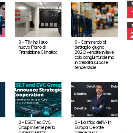
0
-
TIM ha il suo
0
-
Commercio al
nuovo Piano di
dettaglio, giugno
Transizione Climatica
2026: vendite in lieve
calo congiunturale ma
in crescita su base
tendenziale
0
-
ESET ed EVC
0
-
La sfida dell'IA in
Group insieme per la
Europa: Deloitte
cybersicurezza
chiede nuovi