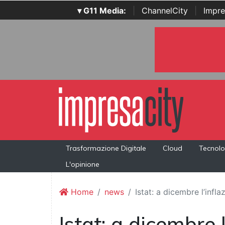
▾ G11 Media:
|
ChannelCity
|
Impre
Trasformazione Digitale
Cloud
Tecnolo
L'opinione
Home
news
Istat: a dicembre l’infl
Istat: a dicembre l