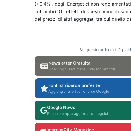
(+0,4%), degli Energetici non regolamentati 
entrambi). Gli effetti di questi aumenti son
dei prezzi di altri aggregati tra cui quello d
Se questo articolo ti è pia
Newsletter Gratuita
Ricevi ogni settimana i migliori articoli
Fonti di ricerca preferite
Aggiungici alle tue fonti su Google
Google News
Rimani sempre aggiornato, seguici
ImpresaCity Magazine