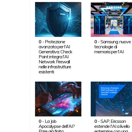
0
-
Protezione
0
-
Samsung: nuove
avanzata per l'AI
tecnologie di
Generativa: Check
memoria per l'AI
Point integra l'AI
Network Firewall
nelle infrastrutture
esistenti
0
-
La Job
0
-
SAP, Ericsson
Apocalypse dell'AI?
estende l'AI a livello
Pare già finita.
enterprise con una