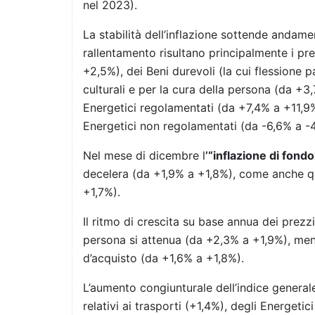
nel 2023).
La stabilità dell’inflazione sottende andame
rallentamento risultano principalmente i pre
+2,5%), dei Beni durevoli (la cui flessione pa
culturali e per la cura della persona (da +3
Energetici regolamentati (da +7,4% a +11,9%)
Energetici non regolamentati (da -6,6% a -
Nel mese di dicembre l
’“inflazione di fondo
decelera (da +1,9% a +1,8%), come anche que
+1,7%).
Il ritmo di crescita su base annua dei prezzi
persona si attenua (da +2,3% a +1,9%), ment
d’acquisto (da +1,6% a +1,8%).
L’aumento congiunturale dell’indice generale r
relativi ai trasporti (+1,4%), degli Energeti