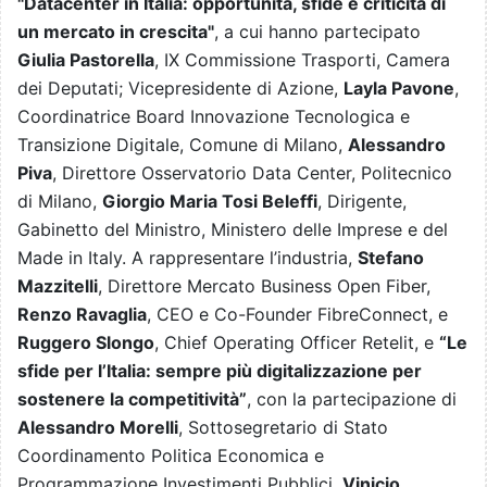
"Datacenter in Italia: opportunità, sfide e criticità di
un mercato in crescita"
, a cui hanno partecipato
Giulia Pastorella
, IX Commissione Trasporti, Camera
dei Deputati; Vicepresidente di Azione,
Layla Pavone
,
Coordinatrice Board Innovazione Tecnologica e
Transizione Digitale, Comune di Milano,
Alessandro
Piva
, Direttore Osservatorio Data Center, Politecnico
di Milano,
Giorgio Maria Tosi Beleffi
, Dirigente,
Gabinetto del Ministro, Ministero delle Imprese e del
Made in Italy. A rappresentare l’industria,
Stefano
Mazzitelli
, Direttore Mercato Business Open Fiber,
Renzo Ravaglia
, CEO e Co-Founder FibreConnect, e
Ruggero Slongo
, Chief Operating Officer Retelit, e
“Le
sfide per l’Italia: sempre più digitalizzazione per
sostenere la competitività”
, con la partecipazione di
Alessandro Morelli
, Sottosegretario di Stato
Coordinamento Politica Economica e
Programmazione Investimenti Pubblici,
Vinicio