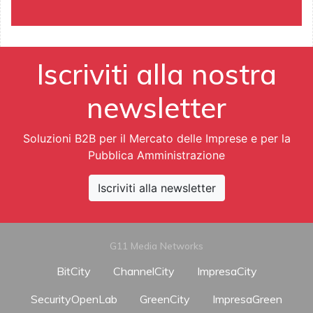
Iscriviti alla nostra
newsletter
Soluzioni B2B per il Mercato delle Imprese e per la
Pubblica Amministrazione
Iscriviti alla newsletter
G11 Media Networks
BitCity
ChannelCity
ImpresaCity
SecurityOpenLab
GreenCity
ImpresaGreen