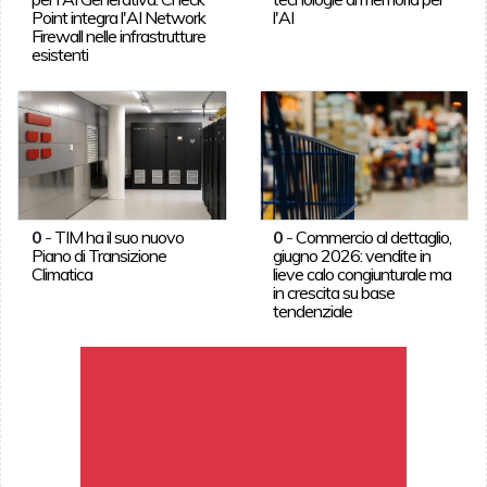
Point integra l'AI Network
l'AI
Firewall nelle infrastrutture
esistenti
0
-
TIM ha il suo nuovo
0
-
Commercio al dettaglio,
Piano di Transizione
giugno 2026: vendite in
Climatica
lieve calo congiunturale ma
in crescita su base
tendenziale