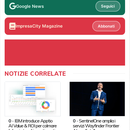
Google News
Seguici
ImpresaCity Magazine
Abbonati
NOTIZIE CORRELATE
0
-
IBM introduce Apptio
0
-
SentinelOne amplia i
AI Value & ROI per colmare
servizi Wayfinder Frontier