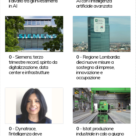
il divario tra gli investimenti
AI con l'intelligenza
in AI
artificiale avanzata
0
-
Siemens: terzo
0
-
Regione Lombardia:
trimestre record, spinto da
dieci nuove misure a
digitalizzazione, data
sostegno di imprese,
center e infrastrutture
innovazione e
occupazione
0
-
Dynatrace,
0
-
Istat: produzione
l'intelligenza deve
industriale in calo a giugno