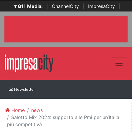
▾ G11 Media:
|
ChannelCity
|
ImpresaCity
|
SecurityOpenLab
|
Italian Channel Awards
|
Italian
Project Awards
|
Italian Security Awards
|
...
Newsletter
Home
news
Salotto Mix 2024: supporto alle Pmi per un’Italia
più competitiva