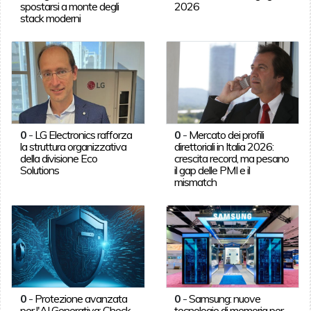
spostarsi a monte degli
2026
stack moderni
0
-
LG Electronics rafforza
0
-
Mercato dei profili
la struttura organizzativa
direttoriali in Italia 2026:
della divisione Eco
crescita record, ma pesano
Solutions
il gap delle PMI e il
mismatch
0
-
Protezione avanzata
0
-
Samsung: nuove
per l'AI Generativa: Check
tecnologie di memoria per