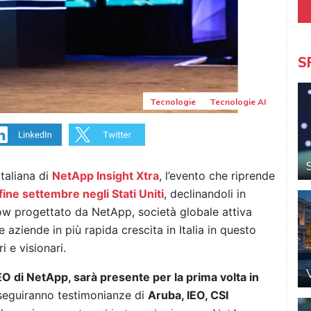
S
Tecnologie
Tecnologie AI
taliana di
NetApp Insight Xtra
, l’evento che riprende
ine settembre negli Stati Uniti
, declinandoli in
how progettato da NetApp, società globale attiva
le aziende in più rapida crescita in Italia in questo
i e visionari.
O di NetApp, sarà presente per la prima volta in
seguiranno testimonianze di
Aruba, IEO, CSI