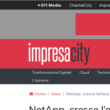
▾ G11 Media:
|
ChannelCity
|
Impre
Trasformazione Digitale
Cloud
Tecnolo
L'opinione
Home
news
NetApp, cresce l’attesa 
NetApp, cresce l’