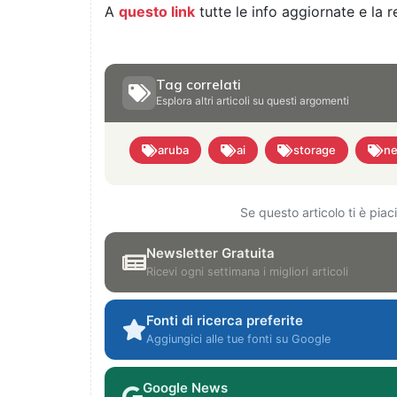
A
questo link
tutte le info aggiornate e la r
Tag correlati
Esplora altri articoli su questi argomenti
aruba
ai
storage
ne
Se questo articolo ti è pia
Newsletter Gratuita
Ricevi ogni settimana i migliori articoli
Fonti di ricerca preferite
Aggiungici alle tue fonti su Google
Google News