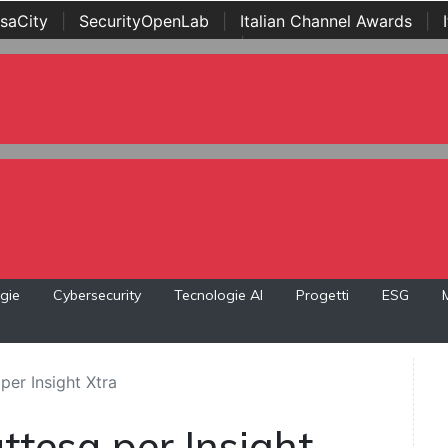
saCity
|
SecurityOpenLab
|
Italian Channel Awards
|
Awards
|
...
gie
Cybersecurity
Tecnologie AI
Progetti
ESG
per Insight Xtra
attesa per Insight