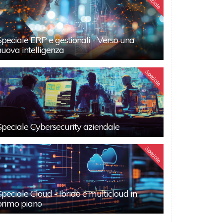
Speciale
Speciale ERP e gestionali - Verso una
nuova intelligenza
Speciale
Speciale Cybersecurity aziendale
Speciale
Speciale Cloud - Ibrido e multicloud in
primo piano