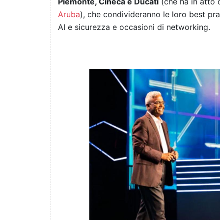
Piemonte, Cineca e Ducati
(che ha in atto
Aruba
), che condivideranno le loro best pr
AI e sicurezza e occasioni di networking.