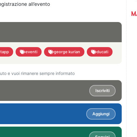
egistrazione all’evento
M
tapp
eventi
george kurian
ducati
ciuto e vuoi rimanere sempre informato
Iscriviti
Aggiungi