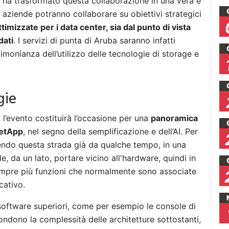
a ha trasformato questa collaborazione in una vera e
 aziende potranno collaborare su obiettivi strategici
ttimizzate per i data center, sia dal punto di vista
dati
. I servizi di punta di Aruba saranno infatti
monianza dell’utilizzo delle tecnologie di storage e
gie
, l’evento costituirà l’occasione per una
panoramica
NetApp
, nel segno della semplificazione e dell’AI. Per
endo questa strada già da qualche tempo, in una
e, da un lato, portare vicino all'hardware, quindi in
sempre più funzioni che normalmente sono associate
cativo.
ti software superiori, come per esempio le console di
dono la complessità delle architetture sottostanti,