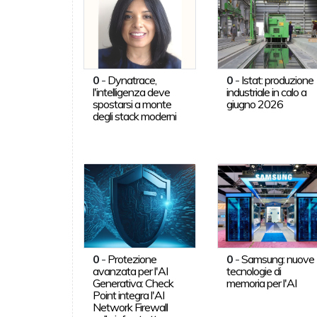
0
-
Dynatrace,
0
-
Istat: produzione
l'intelligenza deve
industriale in calo a
spostarsi a monte
giugno 2026
degli stack moderni
0
-
Protezione
0
-
Samsung: nuove
avanzata per l'AI
tecnologie di
Generativa: Check
memoria per l'AI
Point integra l'AI
Network Firewall