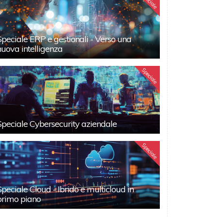
Speciale
Speciale ERP e gestionali - Verso una
nuova intelligenza
Speciale
Speciale Cybersecurity aziendale
Speciale
Speciale Cloud - Ibrido e multicloud in
primo piano