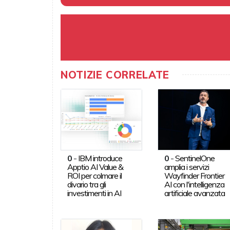
NOTIZIE CORRELATE
0
-
IBM introduce
0
-
SentinelOne
Apptio AI Value &
amplia i servizi
ROI per colmare il
Wayfinder Frontier
divario tra gli
AI con l'intelligenza
investimenti in AI
artificiale avanzata