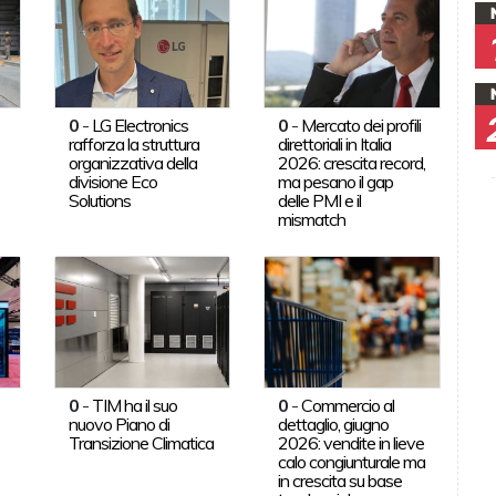
0
-
LG Electronics
0
-
Mercato dei profili
rafforza la struttura
direttoriali in Italia
organizzativa della
2026: crescita record,
divisione Eco
ma pesano il gap
Solutions
delle PMI e il
mismatch
0
-
TIM ha il suo
0
-
Commercio al
nuovo Piano di
dettaglio, giugno
Transizione Climatica
2026: vendite in lieve
calo congiunturale ma
in crescita su base