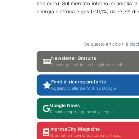
non euro). Sul mercato interno, si amplia la 
energia elettrica e gas (-10,1%, da -3,7% di
Se questo articolo ti è pia
Newsletter Gratuita
Ricevi ogni settimana i migliori articoli
Fonti di ricerca preferite
Aggiungici alle tue fonti su Google
Google News
Rimani sempre aggiornato, seguici
ImpresaCity Magazine
Abbonati e ricevi la tua copia cartacea