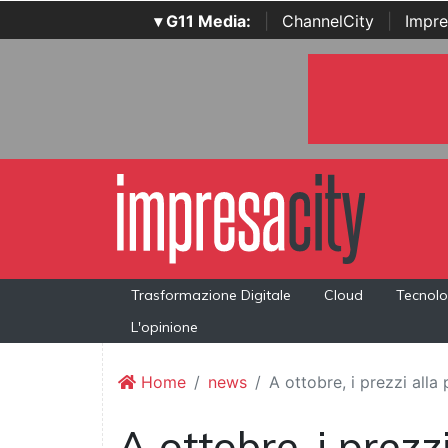
▾ G11 Media:
|
ChannelCity
|
Impre
Trasformazione Digitale
Cloud
Tecnolo
L'opinione
Home
news
A ottobre, i prezzi all
A ottobre, i prezz