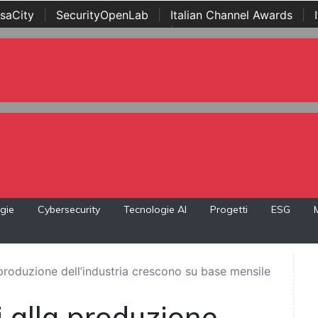
saCity
|
SecurityOpenLab
|
Italian Channel Awards
|
Awards
|
...
gie
Cybersecurity
Tecnologie AI
Progetti
ESG
a produzione dell’industria crescono su base mensile
i alla produzione